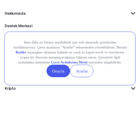
Hakkımızda
Destek Merkezi
Midas'ın Kulakları
Midas Akademi
Borsa Terimleri
Piyasalar
Kripto
Ayrıcalıklar
Kişisel Verilerin
Gizlilik
Yasal
Çerez
Korunması
Politikası
Duyurular
Ayarları