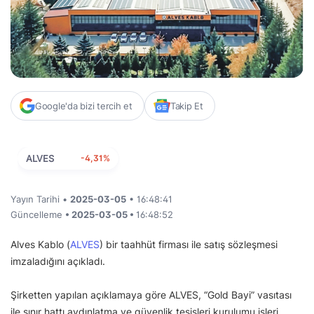
Google'da bizi tercih et
Takip Et
ALVES
-4,31%
Yayın Tarihi •
2025-03-05
• 16:48:41
Güncelleme
• 2025-03-05 •
16:48:52
Alves Kablo (
ALVES
) bir taahhüt firması ile satış sözleşmesi
imzaladığını açıkladı.
Şirketten yapılan açıklamaya göre ALVES, “Gold Bayi” vasıtası
ile sınır hattı aydınlatma ve güvenlik tesisleri kurulumu işleri