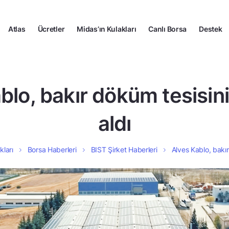
Atlas
Ücretler
Midas’ın Kulakları
Canlı Borsa
Destek
blo, bakır döküm tesisin
aldı
kları
Borsa Haberleri
BIST Şirket Haberleri
Alves Kablo, bakır