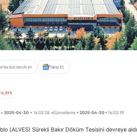
'da bizi tercih et
Takip Et
-4,31%
i •
2025-04-30
• 16:03:28
•
Güncelleme
• 2025-04-30 •
16:03:39
blo (ALVES) Sürekli Bakır Döküm Tesisini devreye aldı