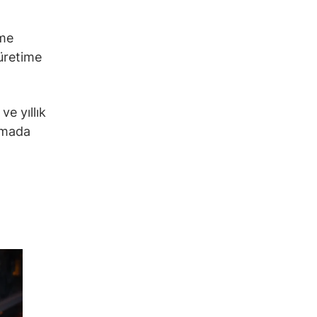
eme
 üretime
ve yıllık
amada