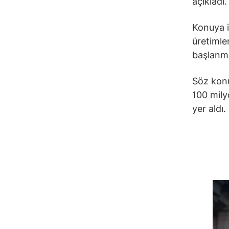
açıkladı.
Konuya i
üretimle
başlanmas
Söz konus
100 mily
yer aldı.