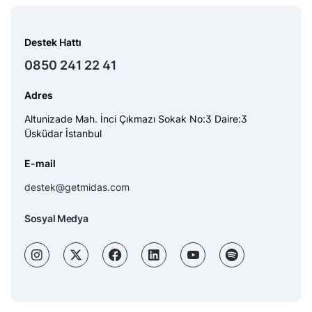
Destek Hattı
0850 241 22 41
Adres
Altunizade Mah. İnci Çıkmazı Sokak No:3 Daire:3
Üsküdar İstanbul
E-mail
destek@getmidas.com
Sosyal Medya