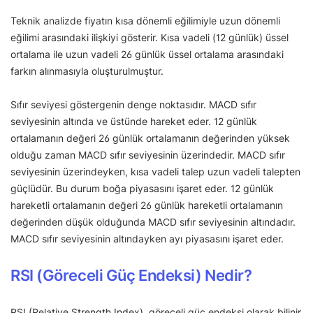
Teknik analizde fiyatın kısa dönemli eğilimiyle uzun dönemli
eğilimi arasındaki ilişkiyi gösterir. Kısa vadeli (12 günlük) üssel
ortalama ile uzun vadeli 26 günlük üssel ortalama arasındaki
farkın alınmasıyla oluşturulmuştur.
Sıfır seviyesi göstergenin denge noktasıdır. MACD sıfır
seviyesinin altında ve üstünde hareket eder. 12 günlük
ortalamanın değeri 26 günlük ortalamanın değerinden yüksek
olduğu zaman MACD sıfır seviyesinin üzerindedir. MACD sıfır
seviyesinin üzerindeyken, kısa vadeli talep uzun vadeli talepten
güçlüdür. Bu durum boğa piyasasını işaret eder. 12 günlük
hareketli ortalamanın değeri 26 günlük hareketli ortalamanın
değerinden düşük olduğunda MACD sıfır seviyesinin altındadır.
MACD sıfır seviyesinin altındayken ayı piyasasını işaret eder.
RSI (Göreceli Güç Endeksi) Nedir?
RSI (Relative Strength Index), göreceli güç endeksi olarak bilinir