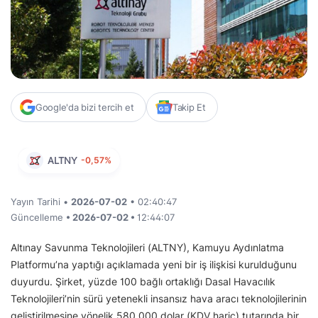
Google'da bizi tercih et
Takip Et
ALTNY
-0,57%
Yayın Tarihi •
2026-07-02
• 02:40:47
Güncelleme
• 2026-07-02 •
12:44:07
Altınay Savunma Teknolojileri (ALTNY), Kamuyu Aydınlatma
Platformu’na yaptığı açıklamada yeni bir iş ilişkisi kurulduğunu
duyurdu. Şirket, yüzde 100 bağlı ortaklığı Dasal Havacılık
Teknolojileri’nin sürü yetenekli insansız hava aracı teknolojilerinin
geliştirilmesine yönelik 580.000 dolar (KDV hariç) tutarında bir