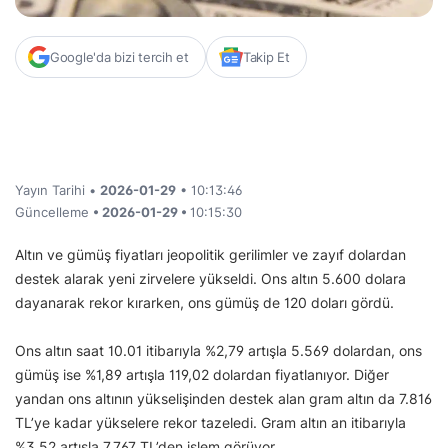
Google'da bizi tercih et
Takip Et
Yayın Tarihi •
2026-01-29
• 10:13:46
Güncelleme
• 2026-01-29 •
10:15:30
Altın ve gümüş fiyatları jeopolitik gerilimler ve zayıf dolardan
destek alarak yeni zirvelere yükseldi. Ons altın 5.600 dolara
dayanarak rekor kırarken, ons gümüş de 120 doları gördü.
Ons altın saat 10.01 itibarıyla %2,79 artışla 5.569 dolardan, ons
gümüş ise %1,89 artışla 119,02 dolardan fiyatlanıyor. Diğer
yandan ons altının yükselişinden destek alan gram altın da 7.816
TL’ye kadar yükselere rekor tazeledi. Gram altın an itibarıyla
%3,52 artışla 7.767 TL’den işlem görüyor.