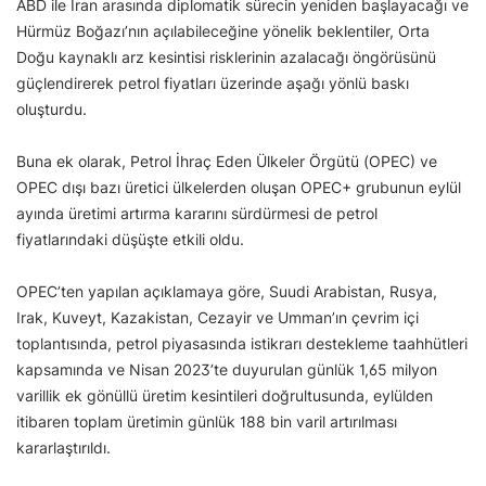
ABD ile İran arasında diplomatik sürecin yeniden başlayacağı ve
Hürmüz Boğazı’nın açılabileceğine yönelik beklentiler, Orta
Doğu kaynaklı arz kesintisi risklerinin azalacağı öngörüsünü
güçlendirerek petrol fiyatları üzerinde aşağı yönlü baskı
oluşturdu.
Buna ek olarak, Petrol İhraç Eden Ülkeler Örgütü (OPEC) ve
OPEC dışı bazı üretici ülkelerden oluşan OPEC+ grubunun eylül
ayında üretimi artırma kararını sürdürmesi de petrol
fiyatlarındaki düşüşte etkili oldu.
OPEC’ten yapılan açıklamaya göre, Suudi Arabistan, Rusya,
Irak, Kuveyt, Kazakistan, Cezayir ve Umman’ın çevrim içi
toplantısında, petrol piyasasında istikrarı destekleme taahhütleri
kapsamında ve Nisan 2023’te duyurulan günlük 1,65 milyon
varillik ek gönüllü üretim kesintileri doğrultusunda, eylülden
itibaren toplam üretimin günlük 188 bin varil artırılması
kararlaştırıldı.