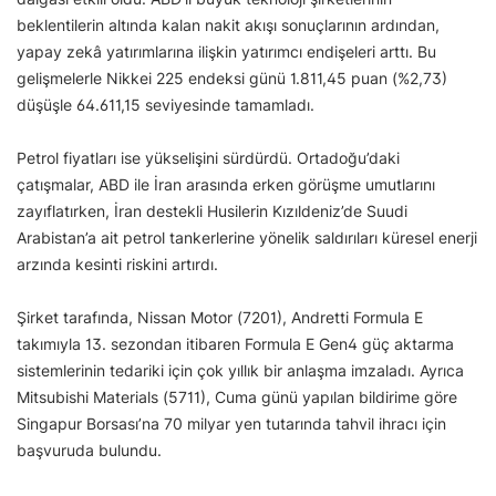
beklentilerin altında kalan nakit akışı sonuçlarının ardından,
yapay zekâ yatırımlarına ilişkin yatırımcı endişeleri arttı. Bu
gelişmelerle Nikkei 225 endeksi günü 1.811,45 puan (%2,73)
düşüşle 64.611,15 seviyesinde tamamladı.
Petrol fiyatları ise yükselişini sürdürdü. Ortadoğu’daki
çatışmalar, ABD ile İran arasında erken görüşme umutlarını
zayıflatırken, İran destekli Husilerin Kızıldeniz’de Suudi
Arabistan’a ait petrol tankerlerine yönelik saldırıları küresel enerji
arzında kesinti riskini artırdı.
Şirket tarafında, Nissan Motor (7201), Andretti Formula E
takımıyla 13. sezondan itibaren Formula E Gen4 güç aktarma
sistemlerinin tedariki için çok yıllık bir anlaşma imzaladı. Ayrıca
Mitsubishi Materials (5711), Cuma günü yapılan bildirime göre
Singapur Borsası’na 70 milyar yen tutarında tahvil ihracı için
başvuruda bulundu.