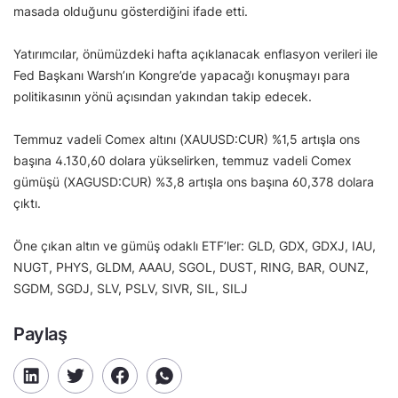
masada olduğunu gösterdiğini ifade etti.
Yatırımcılar, önümüzdeki hafta açıklanacak enflasyon verileri ile
Fed Başkanı Warsh’ın Kongre’de yapacağı konuşmayı para
politikasının yönü açısından yakından takip edecek.
Temmuz vadeli Comex altını (XAUUSD:CUR) %1,5 artışla ons
başına 4.130,60 dolara yükselirken, temmuz vadeli Comex
gümüşü (XAGUSD:CUR) %3,8 artışla ons başına 60,378 dolara
çıktı.
Öne çıkan altın ve gümüş odaklı ETF’ler: GLD, GDX, GDXJ, IAU,
NUGT, PHYS, GLDM, AAAU, SGOL, DUST, RING, BAR, OUNZ,
SGDM, SGDJ, SLV, PSLV, SIVR, SIL, SILJ
Paylaş