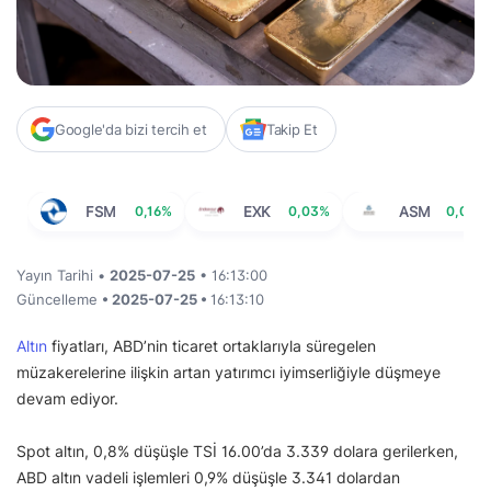
Google'da bizi tercih et
Takip Et
FSM
0,16%
EXK
0,03%
ASM
0,00%
Yayın Tarihi •
2025-07-25
• 16:13:00
Güncelleme
• 2025-07-25 •
16:13:10
Altın
fiyatları, ABD’nin ticaret ortaklarıyla süregelen
müzakerelerine ilişkin artan yatırımcı iyimserliğiyle düşmeye
devam ediyor.
Spot altın, 0,8% düşüşle TSİ 16.00’da 3.339 dolara gerilerken,
ABD altın vadeli işlemleri 0,9% düşüşle 3.341 dolardan