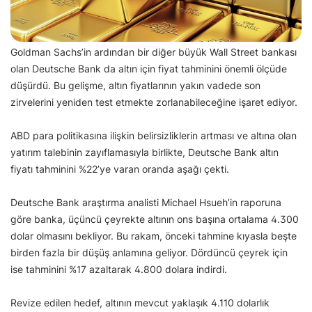
Goldman Sachs’in ardından bir diğer büyük Wall Street bankası
olan Deutsche Bank da altın için fiyat tahminini önemli ölçüde
düşürdü. Bu gelişme, altın fiyatlarının yakın vadede son
zirvelerini yeniden test etmekte zorlanabileceğine işaret ediyor.
ABD para politikasına ilişkin belirsizliklerin artması ve altına olan
yatırım talebinin zayıflamasıyla birlikte, Deutsche Bank altın
fiyatı tahminini %22’ye varan oranda aşağı çekti.
Deutsche Bank araştırma analisti Michael Hsueh’in raporuna
göre banka, üçüncü çeyrekte altının ons başına ortalama 4.300
dolar olmasını bekliyor. Bu rakam, önceki tahmine kıyasla beşte
birden fazla bir düşüş anlamına geliyor. Dördüncü çeyrek için
ise tahminini %17 azaltarak 4.800 dolara indirdi.
Revize edilen hedef, altının mevcut yaklaşık 4.110 dolarlık