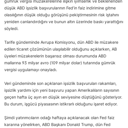
gümrük vergisi müzakerelerine ilişkin iyimserlik ve beklenenden
düşük ABD işsizlik başvurularının Fed’in faiz indirimine gitme
olasılığının düşük olduğu görüşünü pekiştirmesinin risk iştahını
yeniden canlandırdığını ve bunun altın üzerinde baskı yarattığını
söyledi.
Tarife gündeminde Avrupa Komisyonu, dün ABD ile müzakere
edilen ticaret çözümünün ulaşılabilir olduğunu açıklarken, AB
üyeleri müzakerelerin başarısız olması durumunda ABD
mallarına 93 milyar avro (109 milyar dolar) tutarında gümrük
vergisi uygulamayı onayladı.
Veri gündeminde son açıklanan işsizlik başvuruları rakamları,
işsizlik yardımı için yeni başvuru yapan Amerikalıların sayısının
geçen hafta üç ayın en düşük seviyesine düştüğünü gösteriyor.
Bu durum, işgücü piyasasının istikrarlı olduğunu işaret ediyor.
Şimdi yatırımcıların odağı haftaya açıklanacak olan Fed faiz
kararına yönelirken, ABD Başkanı Donald Trump, dün Fed