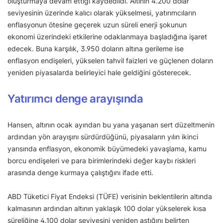
oluşturmaya devam ettiği kaydedildi. Altının 4.200 dolar
seviyesinin üzerinde kalıcı olarak yükselmesi, yatırımcıların
enflasyonun ötesine geçerek uzun süreli enerji şokunun
ekonomi üzerindeki etkilerine odaklanmaya başladığına işaret
edecek. Buna karşılık, 3.950 doların altına gerileme ise
enflasyon endişeleri, yükselen tahvil faizleri ve güçlenen doların
yeniden piyasalarda belirleyici hale geldiğini gösterecek.
Yatırımcı denge arayışında
Hansen, altının ocak ayından bu yana yaşanan sert düzeltmenin
ardından yön arayışını sürdürdüğünü, piyasaların yılın ikinci
yarısında enflasyon, ekonomik büyümedeki yavaşlama, kamu
borcu endişeleri ve para birimlerindeki değer kaybı riskleri
arasında denge kurmaya çalıştığını ifade etti.
ABD Tüketici Fiyat Endeksi (TÜFE) verisinin beklentilerin altında
kalmasının ardından altının yaklaşık 100 dolar yükselerek kısa
süreliğine 4.100 dolar seviyesini yeniden aştığını belirten