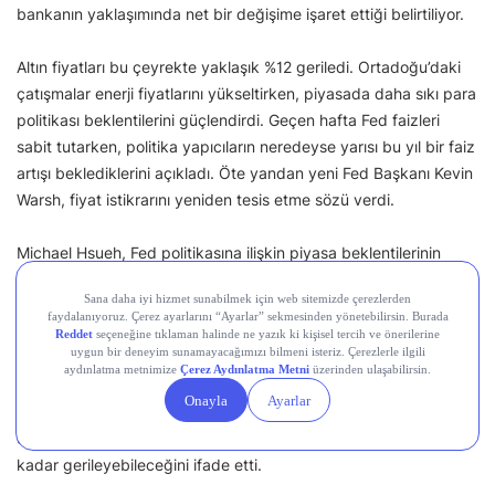
bankanın yaklaşımında net bir değişime işaret ettiği belirtiliyor.
Altın fiyatları bu çeyrekte yaklaşık %12 geriledi. Ortadoğu’daki
çatışmalar enerji fiyatlarını yükseltirken, piyasada daha sıkı para
politikası beklentilerini güçlendirdi. Geçen hafta Fed faizleri
sabit tutarken, politika yapıcıların neredeyse yarısı bu yıl bir faiz
artışı beklediklerini açıkladı. Öte yandan yeni Fed Başkanı Kevin
Warsh, fiyat istikrarını yeniden tesis etme sözü verdi.
Michael Hsueh, Fed politikasına ilişkin piyasa beklentilerinin
yeniden fiyatlanması ve ABD makroekonomik verilerinin dirençli
seyretmesinin altın fiyatlarındaki düşüşün ana nedeni olduğunu
belirtti.
Hsueh, Deutsche Bank’ın yıl sonu altın fiyatı hedefinin Fed’in
faizleri sabit tutacağı varsayımına dayandığını, ancak Fed’in üç-
dört faiz artışı yapması halinde altının ons fiyatının 3.800 dolara
kadar gerileyebileceğini ifade etti.