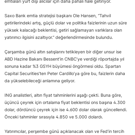
emtiaları yurt dışı alıcılar için daha pahalı hale getiriyor.
Saxo Bank emtia stratejisi başkanı Ole Hansen, “Tahvil
getirilerindeki artış, güçlü dolar ve politika faizlerinin uzun süre
yüksek kalacağı beklentisi, getiri sağlamayan varlıklara olan
yatırımcı ilgisini azaltıyor.” değerlendirmesinde bulundu.
Çarşamba günü altın satışlarını tetikleyen bir diğer unsur ise
ABD Hazine Bakanı Bessent’in CNBC’ye verdiği röportajda yıl
sonuna kadar %3 GSYH büyümesi öngörmesi oldu. Spartan
Capital Securities’ten Peter Cardillo’ya göre bu, faizlerin daha
da yükselebileceği anlamına geliyor.
ING analistleri, altın fiyat tahminlerini aşağı çekti. Buna göre,
üçüncü çeyrek için ortalama fiyat beklentisi ons başına 4.300
dolar, dördüncü çeyrek için ise 4.600 dolar olarak güncellendi.
Önceki tahminler sırasıyla 4.850 ve 5.000 dolardı.
Yatırımcılar, perşembe günü açıklanacak olan ve Fed’in tercih