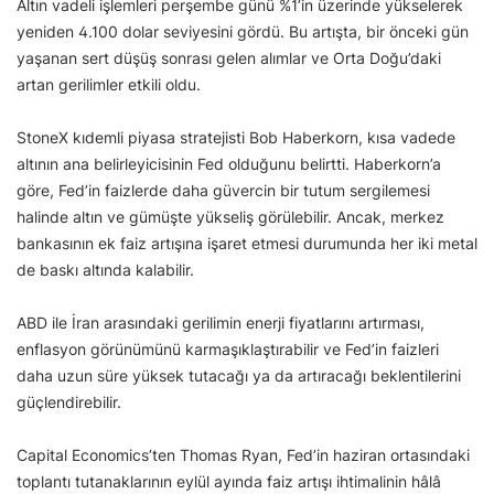
Altın vadeli işlemleri perşembe günü %1’in üzerinde yükselerek
yeniden 4.100 dolar seviyesini gördü. Bu artışta, bir önceki gün
yaşanan sert düşüş sonrası gelen alımlar ve Orta Doğu’daki
artan gerilimler etkili oldu.
StoneX kıdemli piyasa stratejisti Bob Haberkorn, kısa vadede
altının ana belirleyicisinin Fed olduğunu belirtti. Haberkorn’a
göre, Fed’in faizlerde daha güvercin bir tutum sergilemesi
halinde altın ve gümüşte yükseliş görülebilir. Ancak, merkez
bankasının ek faiz artışına işaret etmesi durumunda her iki metal
de baskı altında kalabilir.
ABD ile İran arasındaki gerilimin enerji fiyatlarını artırması,
enflasyon görünümünü karmaşıklaştırabilir ve Fed’in faizleri
daha uzun süre yüksek tutacağı ya da artıracağı beklentilerini
güçlendirebilir.
Capital Economics’ten Thomas Ryan, Fed’in haziran ortasındaki
toplantı tutanaklarının eylül ayında faiz artışı ihtimalinin hâlâ