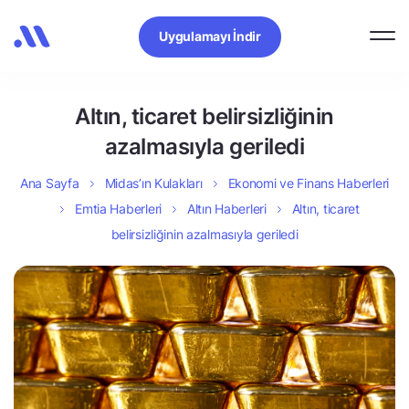
Uygulamayı İndir
Altın, ticaret belirsizliğinin
azalmasıyla geriledi
Ana Sayfa
Midas’ın Kulakları
Ekonomi ve Finans Haberleri
Emtia Haberleri
Altın Haberleri
Altın, ticaret
belirsizliğinin azalmasıyla geriledi