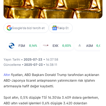
Google'da bizi tercih et
Takip Et
FSM
0,16%
EXK
0,03%
ASM
0,00%
Yayın Tarihi •
2025-07-23
• 16:37:58
Güncelleme
• 2025-07-23 •
16:38:11
Altın
fiyatları, ABD Başkanı Donald Trump tarafından açıklanan
ABD-Japonya ticaret anlaşmasının yatırımcıların risk iştahını
artırmasıyla hafif değer kaybetti.
Spot altın, 0,5% düşüşle TSİ 16.30’da 3.409 dolara gerilerken,
ABD altın vadeli işlemleri 0,6% düşüşle 3.420 dolardan