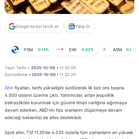
Google'da bizi tercih et
Takip Et
FSM
0,16%
EXK
0,03%
ASM
0,00%
Yayın Tarihi •
2025-10-08
• 11:32:09
Güncelleme
• 2025-10-08 •
11:32:20
Altın
fiyatları, tarihi yükselişini sürdürerek ilk kez ons başına
4.000 doların üzerine çıktı. Yatırımcılar, artan jeopolitik
belirsizlikten korunmak için güvenli liman varlığına sığınmaya
devam ederken, ABD’nin faiz oranlarını düşürmeye devam
edeceği beklentisi de altını destekledi.
Spot altın, TSİ 11.20’de 4.035 dolarla tüm zamanların en yüksek