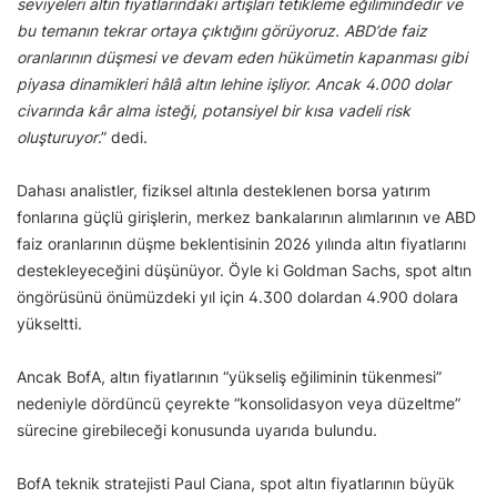
seviyeleri altın fiyatlarındaki artışları tetikleme eğilimindedir ve
bu temanın tekrar ortaya çıktığını görüyoruz. ABD’de faiz
oranlarının düşmesi ve devam eden hükümetin kapanması gibi
piyasa dinamikleri hâlâ altın lehine işliyor. Ancak 4.000 dolar
civarında kâr alma isteği, potansiyel bir kısa vadeli risk
oluşturuyor
.” dedi.
Dahası analistler, fiziksel altınla desteklenen borsa yatırım
fonlarına güçlü girişlerin, merkez bankalarının alımlarının ve ABD
faiz oranlarının düşme beklentisinin 2026 yılında altın fiyatlarını
destekleyeceğini düşünüyor. Öyle ki Goldman Sachs, spot altın
öngörüsünü önümüzdeki yıl için 4.300 dolardan 4.900 dolara
yükseltti.
Ancak BofA, altın fiyatlarının “yükseliş eğiliminin tükenmesi”
nedeniyle dördüncü çeyrekte “konsolidasyon veya düzeltme”
sürecine girebileceği konusunda uyarıda bulundu.
BofA teknik stratejisti Paul Ciana, spot altın fiyatlarının büyük