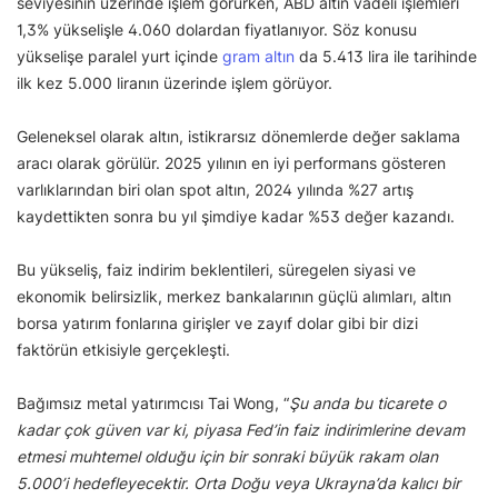
seviyesinin üzerinde işlem görürken, ABD altın vadeli işlemleri
1,3% yükselişle 4.060 dolardan fiyatlanıyor. Söz konusu
yükselişe paralel yurt içinde
gram altın
da 5.413 lira ile tarihinde
ilk kez 5.000 liranın üzerinde işlem görüyor.
Geleneksel olarak altın, istikrarsız dönemlerde değer saklama
aracı olarak görülür. 2025 yılının en iyi performans gösteren
varlıklarından biri olan spot altın, 2024 yılında %27 artış
kaydettikten sonra bu yıl şimdiye kadar %53 değer kazandı.
Bu yükseliş, faiz indirim beklentileri, süregelen siyasi ve
ekonomik belirsizlik, merkez bankalarının güçlü alımları, altın
borsa yatırım fonlarına girişler ve zayıf dolar gibi bir dizi
faktörün etkisiyle gerçekleşti.
Bağımsız metal yatırımcısı Tai Wong, “
Şu anda bu ticarete o
kadar çok güven var ki, piyasa Fed’in faiz indirimlerine devam
etmesi muhtemel olduğu için bir sonraki büyük rakam olan
5.000’i hedefleyecektir. Orta Doğu veya Ukrayna’da kalıcı bir