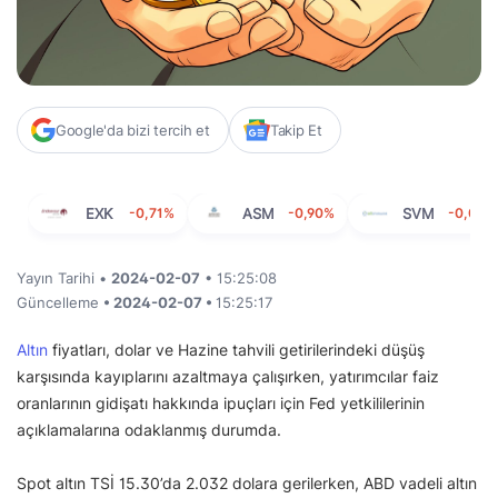
Google'da bizi tercih et
Takip Et
EXK
-0,71%
ASM
-0,90%
SVM
-0,01%
Yayın Tarihi •
2024-02-07
• 15:25:08
Güncelleme
• 2024-02-07 •
15:25:17
Altın
fiyatları, dolar ve Hazine tahvili getirilerindeki düşüş
karşısında kayıplarını azaltmaya çalışırken, yatırımcılar faiz
oranlarının gidişatı hakkında ipuçları için Fed yetkililerinin
açıklamalarına odaklanmış durumda.
Spot altın TSİ 15.30’da 2.032 dolara gerilerken, ABD vadeli altın