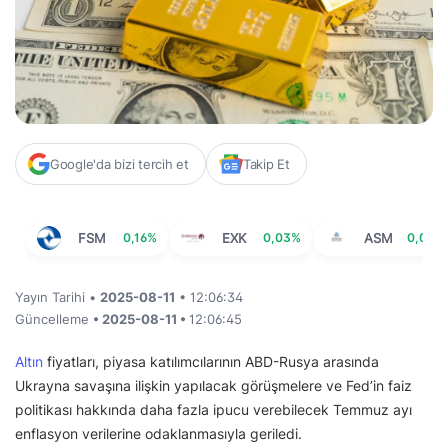
Google'da bizi tercih et
Takip Et
FSM
0,16%
EXK
0,03%
ASM
0,00%
Yayın Tarihi •
2025-08-11
• 12:06:34
Güncelleme
• 2025-08-11 •
12:06:45
Altın
fiyatları, piyasa katılımcılarının ABD-Rusya arasında
Ukrayna savaşına ilişkin yapılacak görüşmelere ve Fed’in faiz
politikası hakkında daha fazla ipucu verebilecek Temmuz ayı
enflasyon verilerine odaklanmasıyla geriledi.