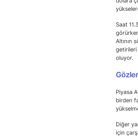
dolara ç
yükseler
Saat 11.
görürken,
Altının 
getiriler
oluyor.
Gözler
Piyasa A
birden f
yükselme
Diğer ya
için çar