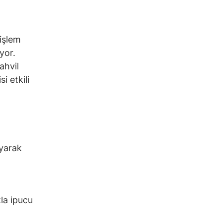
 işlem
yor.
ahvil
si etkili
ayarak
zla ipucu