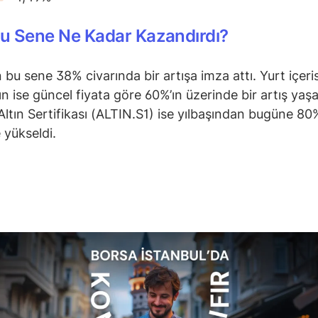
Bu Sene Ne Kadar Kazandırdı?
n bu sene 38% civarında bir artışa imza attı. Yurt içeri
ın ise güncel fiyata göre 60%’ın üzerinde bir artış yaşa
ltın Sertifikası (ALTIN.S1) ise yılbaşından bugüne 80%
 yükseldi.