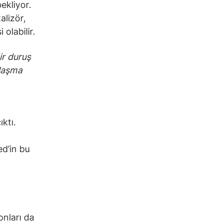
ekliyor.
alizör,
olabilir.
ir duruş
ulaşma
ıktı.
ed’in bu
onları da