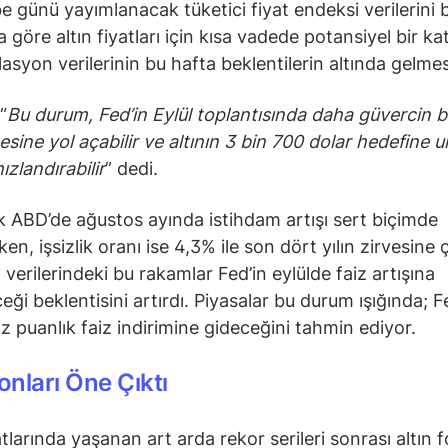
 günü yayımlanacak tüketici fiyat endeksi verilerini b
 göre altın fiyatları için kısa vadede potansiyel bir kat
syon verilerinin bu hafta beklentilerin altında gelmesi 
“
Bu durum, Fed’in Eylül toplantısında daha güvercin b
esine yol açabilir ve altının 3 bin 700 dolar hedefine 
hızlandırabilir
” dedi.
k ABD’de ağustos ayında istihdam artışı sert biçimde
en, işsizlik oranı ise 4,3% ile son dört yılın zirvesine ç
 verilerindeki bu rakamlar Fed’in eylülde faiz artışına
eği beklentisini artırdı. Piyasalar bu durum ışığında; F
z puanlık faiz indirimine gideceğini tahmin ediyor.
Fonları Öne Çıktı
atlarında yaşanan art arda rekor serileri sonrası altın f