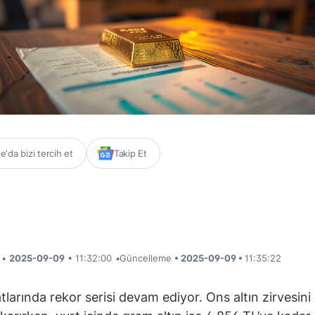
'da bizi tercih et
Takip Et
i •
2025-09-09
• 11:32:00
•
Güncelleme
• 2025-09-09 •
11:35:22
atlarında rekor serisi devam ediyor. Ons altın zirvesini