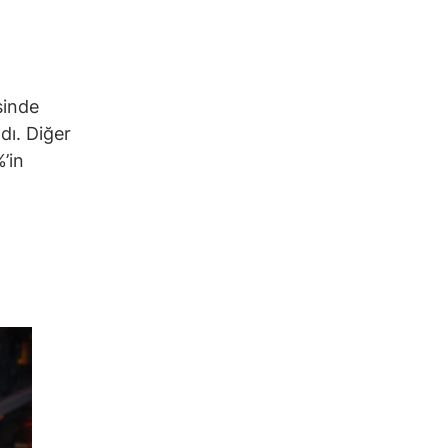
sinde
dı. Diğer
’in