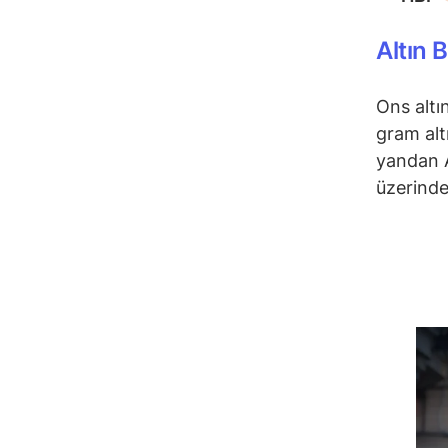
Altın 
Ons altı
gram alt
yandan A
üzerinde