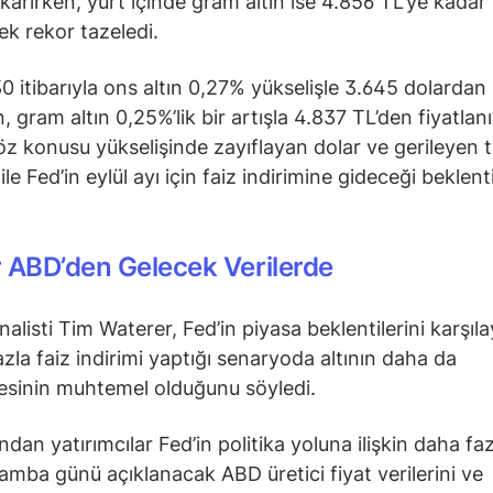
ıkarırken, yurt içinde gram altın ise 4.856 TL’ye kadar
ek rekor tazeledi.
30 itibarıyla ons altın 0,27% yükselişle 3.645 dolardan
 gram altın 0,25%’lik bir artışla 4.837 TL’den fiyatlanı
söz konusu yükselişinde zayıflayan dolar ve gerileyen t
i ile Fed’in eylül ayı için faiz indirimine gideceği beklenti
 ABD’den Gelecek Verilerde
nalisti Tim Waterer, Fed’in piyasa beklentilerini karşıl
azla faiz indirimi yaptığı senaryoda altının daha da
sinin muhtemel olduğunu söyledi.
ndan yatırımcılar Fed’in politika yoluna ilişkin daha fa
şamba günü açıklanacak ABD üretici fiyat verilerini ve