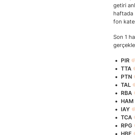
getiri a
haftada a
fon kateg
Son 1 ha
gerçekle
PIR
TTA
PTN
TAL
RBA
HAM
IAY
TCA
RPG
HBF