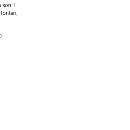
e son 1
fonları,
e