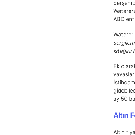
perşembe
Waterer’a
ABD enfla
Waterer 
sergilem
isteğini 
Ek olara
yavaşlark
İstihdam
gidebilec
ay 50 ba
Altın 
Altın fiy