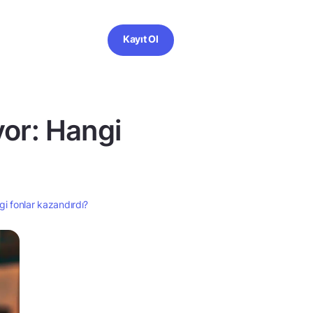
Kayıt Ol
üyor: Hangi
ngi fonlar kazandırdı?