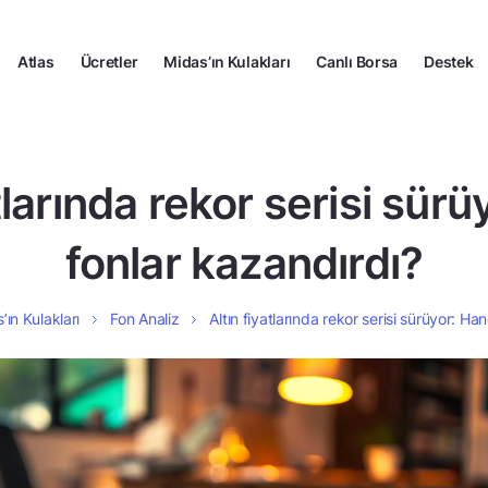
Atlas
Ücretler
Midas’ın Kulakları
Canlı Borsa
Destek
tlarında rekor serisi sür
fonlar kazandırdı?
’ın Kulakları
Fon Analiz
Altın fiyatlarında rekor serisi sürüyor: Ha