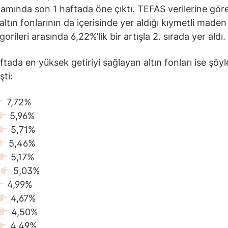
nlamında son 1 haftada öne çıktı. TEFAS verilerine gör
ltın fonlarının da içerisinde yer aldığı kıymetli maden 
orileri arasında 6,22%’lik bir artışla 2. sırada yer aldı.
ftada en yüksek getiriyi sağlayan altın fonları ise şöyl
şti:
7,72%
5,96%
5,71%
5,46%
5,17%
5,03%
4,99%
4,67%
4,50%
4,49%