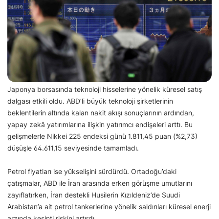
Japonya borsasında teknoloji hisselerine yönelik küresel satış
dalgası etkili oldu. ABD’li büyük teknoloji şirketlerinin
beklentilerin altında kalan nakit akışı sonuçlarının ardından,
yapay zekâ yatırımlarına ilişkin yatırımcı endişeleri arttı. Bu
gelişmelerle Nikkei 225 endeksi günü 1.811,45 puan (%2,73)
düşüşle 64.611,15 seviyesinde tamamladı.
Petrol fiyatları ise yükselişini sürdürdü. Ortadoğu’daki
çatışmalar, ABD ile İran arasında erken görüşme umutlarını
zayıflatırken, İran destekli Husilerin Kızıldeniz’de Suudi
Arabistan’a ait petrol tankerlerine yönelik saldırıları küresel enerji
arzında kesinti riskini artırdı.