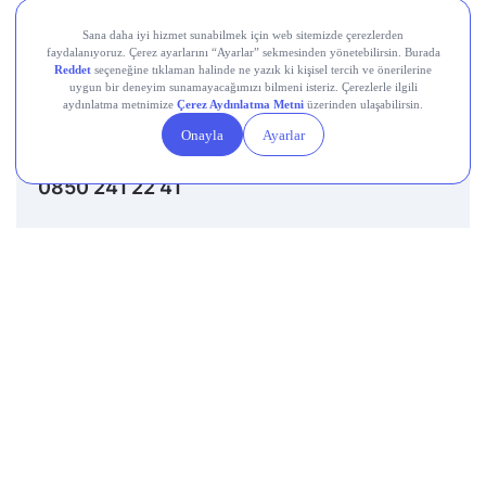
Destek Hattı
0850 241 22 41
Adres
Altunizade Mah. İnci Çıkmazı Sokak No:3 Daire:3
Üsküdar İstanbul
E-mail
destek@getmidas.com
Sosyal Medya