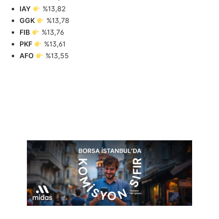
IAY
%13,82
GGK
%13,78
FIB
%13,76
PKF
%13,61
AFO
%13,55