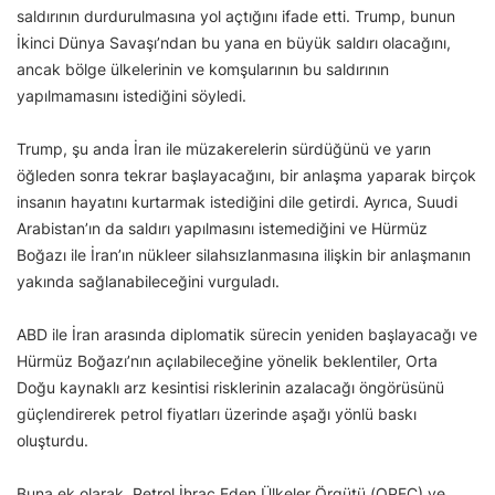
saldırının durdurulmasına yol açtığını ifade etti. Trump, bunun
İkinci Dünya Savaşı’ndan bu yana en büyük saldırı olacağını,
ancak bölge ülkelerinin ve komşularının bu saldırının
yapılmamasını istediğini söyledi.
Trump, şu anda İran ile müzakerelerin sürdüğünü ve yarın
öğleden sonra tekrar başlayacağını, bir anlaşma yaparak birçok
insanın hayatını kurtarmak istediğini dile getirdi. Ayrıca, Suudi
Arabistan’ın da saldırı yapılmasını istemediğini ve Hürmüz
Boğazı ile İran’ın nükleer silahsızlanmasına ilişkin bir anlaşmanın
yakında sağlanabileceğini vurguladı.
ABD ile İran arasında diplomatik sürecin yeniden başlayacağı ve
Hürmüz Boğazı’nın açılabileceğine yönelik beklentiler, Orta
Doğu kaynaklı arz kesintisi risklerinin azalacağı öngörüsünü
güçlendirerek petrol fiyatları üzerinde aşağı yönlü baskı
oluşturdu.
Buna ek olarak, Petrol İhraç Eden Ülkeler Örgütü (OPEC) ve