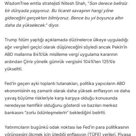
WisdomTree emtia stratejisti Nitesh Shah, “
Son derece belirsiz
bir dünyada yaşıyoruz. Bu ticaret savaşının hangi yöne
gideceğini gerçekten bilmiyoruz. Bence bu yıl boyunca altın
daha da yükselecek.
” diyor.
Trump fdüm yaptığı açıklamada düzinelerce ülkeye uyguladığı
ağır vergileri geçici olarak düşüreceğini söyledi ancak Pekin’in
ABD mallarına 84%’lük misilleme vergi uygulama kararının
ardından Çin’e yönelik gümrük vergisini 104%’ten 125%’e
yükseltti.
Fed’in geçen ayki toplantı tutanakları, politika yapıcıların ABD
ekonomisinin eş zamanlı olarak daha yüksek enflasyon ve daha
yavaş büyüme riskleriyle karşı karşıya olduğu konusunda
neredeyse hemfikir olduğunu gösterdi ve bazıları merkez
bankasını “zorlu ödünleşmelerin” beklediğini belirtti.
Yatırımcıların bugünkü odak noktası ise Fed’in para politikasının
yörüngesini ölçmek için izlediği enflasyon (TÜFE) verileri. Piyasa