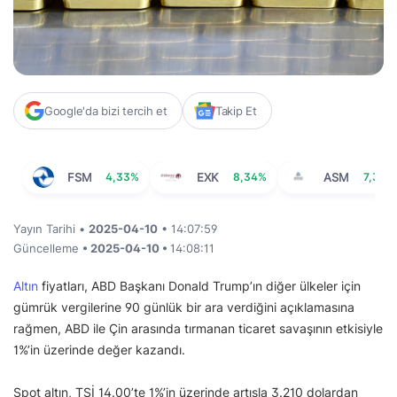
Google'da bizi tercih et
Takip Et
FSM
4,33%
EXK
8,34%
ASM
7,32%
Yayın Tarihi •
2025-04-10
• 14:07:59
Güncelleme
• 2025-04-10 •
14:08:11
Altın
fiyatları, ABD Başkanı Donald Trump’ın diğer ülkeler için
gümrük vergilerine 90 günlük bir ara verdiğini açıklamasına
rağmen, ABD ile Çin arasında tırmanan ticaret savaşının etkisiyle
1%’in üzerinde değer kazandı.
Spot altın, TSİ 14.00’te 1%’in üzerinde artışla 3.210 dolardan