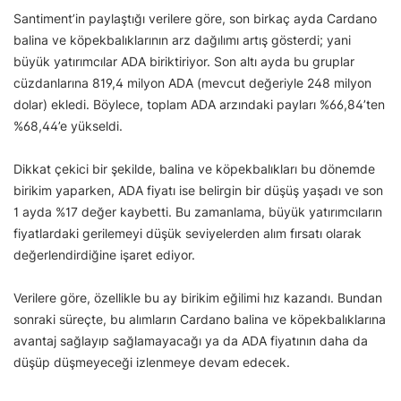
Santiment’in paylaştığı verilere göre, son birkaç ayda Cardano
balina ve köpekbalıklarının arz dağılımı artış gösterdi; yani
büyük yatırımcılar ADA biriktiriyor. Son altı ayda bu gruplar
cüzdanlarına 819,4 milyon ADA (mevcut değeriyle 248 milyon
dolar) ekledi. Böylece, toplam ADA arzındaki payları %66,84’ten
%68,44’e yükseldi.
Dikkat çekici bir şekilde, balina ve köpekbalıkları bu dönemde
birikim yaparken, ADA fiyatı ise belirgin bir düşüş yaşadı ve son
1 ayda %17 değer kaybetti. Bu zamanlama, büyük yatırımcıların
fiyatlardaki gerilemeyi düşük seviyelerden alım fırsatı olarak
değerlendirdiğine işaret ediyor.
Verilere göre, özellikle bu ay birikim eğilimi hız kazandı. Bundan
sonraki süreçte, bu alımların Cardano balina ve köpekbalıklarına
avantaj sağlayıp sağlamayacağı ya da ADA fiyatının daha da
düşüp düşmeyeceği izlenmeye devam edecek.