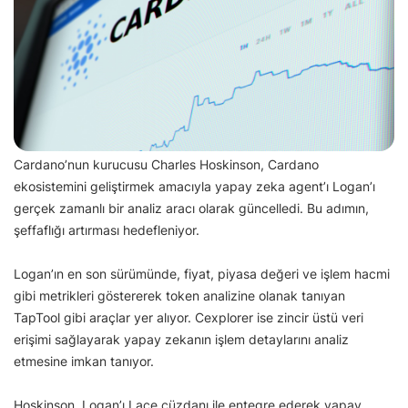
Cardano’nun kurucusu Charles Hoskinson, Cardano
ekosistemini geliştirmek amacıyla yapay zeka agent’ı Logan’ı
gerçek zamanlı bir analiz aracı olarak güncelledi. Bu adımın,
şeffaflığı artırması hedefleniyor.
Logan’ın en son sürümünde, fiyat, piyasa değeri ve işlem hacmi
gibi metrikleri göstererek token analizine olanak tanıyan
TapTool gibi araçlar yer alıyor. Cexplorer ise zincir üstü veri
erişimi sağlayarak yapay zekanın işlem detaylarını analiz
etmesine imkan tanıyor.
Hoskinson, Logan’ı Lace cüzdanı ile entegre ederek yapay