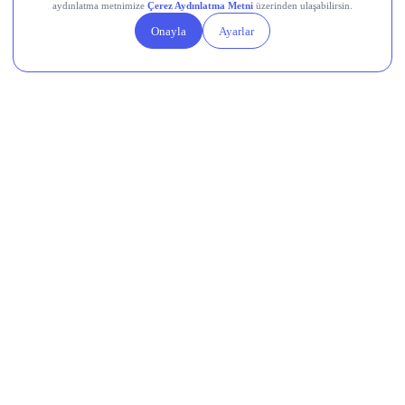
Balinaların birikim yaparken bireysel yatırımcıların varlıklarını
satması, tarihsel olarak kripto piyasalarının istikrar kazanmaya
başladığı zaman nihai bir toparlanma için ideal bir durumdur