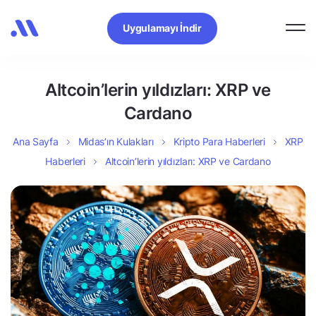
Uygulamayı İndir
Altcoin’lerin yıldızları: XRP ve
Cardano
Ana Sayfa
Midas’ın Kulakları
Kripto Para Haberleri
XRP
Haberleri
Altcoin’lerin yıldızları: XRP ve Cardano