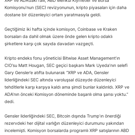
XRP ve ADA’daki ralli, ABD Menkul Kıymetler ve Borsa
Komisyonu’nun (SEC) revizyonunun, kripto piyasaları için daha
dostane bir düzenleyici ortam yaratmasıyla geldi.
Geçtiğimiz iki hafta içinde komisyon, Coinbase ve Kraken
borsaları da dahil olmak üzere önde gelen kripto odaklı
şirketlere karşı çok sayıda davadan vazgeçti.
Kripto endeks fonu yöneticisi Bitwise Asset Management’ın
CIO’su Matt Hougan, SEC geçici başkanı Mark Uyeda’nın selefi
Gary Gensler’e atıfta bulunarak “XRP ve ADA, Gensler
liderliğindeki SEC altında varoluşsal düzeyde düzenleyici
tehditlerle karşı karşıya kaldı ama şimdi bunlar kaldırıldı. XRP ve
ADA’nın önceki Komisyon döneminde başarılı olma şansı yoktu.”
dedi.
Gensler liderliğindeki SEC, Bitcoin dışında Trump’ın önerdiği
rezervdeki her dijital varlığın düzenleyici durumunu yakından
incelemişti. Komisyon borsalarda programlı XRP satışlarının ABD