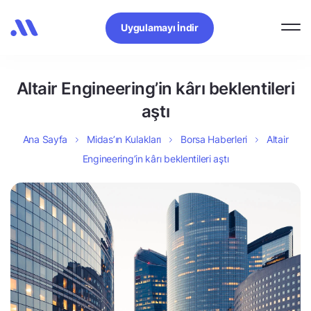
Uygulamayı İndir
Altair Engineering’in kârı beklentileri
aştı
Ana Sayfa
Midas’ın Kulakları
Borsa Haberleri
Altair
Engineering’in kârı beklentileri aştı