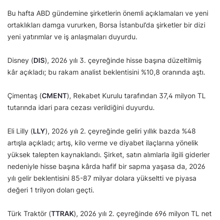
Bu hafta ABD gündemine şirketlerin önemli açıklamaları ve yeni
ortaklıkları damga vururken, Borsa İstanbul’da şirketler bir dizi
yeni yatırımlar ve iş anlaşmaları duyurdu.
Disney (
DIS
), 2026 yılı 3. çeyreğinde hisse başına düzeltilmiş
kâr açıkladı; bu rakam analist beklentisini %10,8 oranında aştı.
Çimentaş (
CMENT
), Rekabet Kurulu tarafından 37,4 milyon TL
tutarında idari para cezası verildiğini duyurdu.
Eli Lilly (
LLY
), 2026 yılı 2. çeyreğinde geliri yıllık bazda %48
artışla açıkladı; artış, kilo verme ve diyabet ilaçlarına yönelik
yüksek talepten kaynaklandı. Şirket, satın alımlarla ilgili giderler
nedeniyle hisse başına kârda hafif bir sapma yaşasa da, 2026
yılı gelir beklentisini 85-87 milyar dolara yükseltti ve piyasa
değeri 1 trilyon doları geçti.
Türk Traktör (
TTRAK
), 2026 yılı 2. çeyreğinde 696 milyon TL net