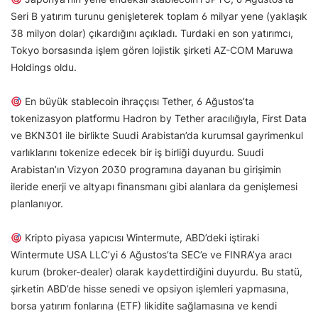
Seri B yatırım turunu genişleterek toplam 6 milyar yene (yaklaşık
38 milyon dolar) çıkardığını açıkladı. Turdaki en son yatırımcı,
Tokyo borsasında işlem gören lojistik şirketi AZ-COM Maruwa
Holdings oldu.
En büyük stablecoin ihraççısı Tether, 6 Ağustos’ta
tokenizasyon platformu Hadron by Tether aracılığıyla, First Data
ve BKN301 ile birlikte Suudi Arabistan’da kurumsal gayrimenkul
varlıklarını tokenize edecek bir iş birliği duyurdu. Suudi
Arabistan’ın Vizyon 2030 programına dayanan bu girişimin
ileride enerji ve altyapı finansmanı gibi alanlara da genişlemesi
planlanıyor.
Kripto piyasa yapıcısı Wintermute, ABD’deki iştiraki
Wintermute USA LLC’yi 6 Ağustos’ta SEC’e ve FINRA’ya aracı
kurum (broker-dealer) olarak kaydettirdiğini duyurdu. Bu statü,
şirketin ABD’de hisse senedi ve opsiyon işlemleri yapmasına,
borsa yatırım fonlarına (ETF) likidite sağlamasına ve kendi