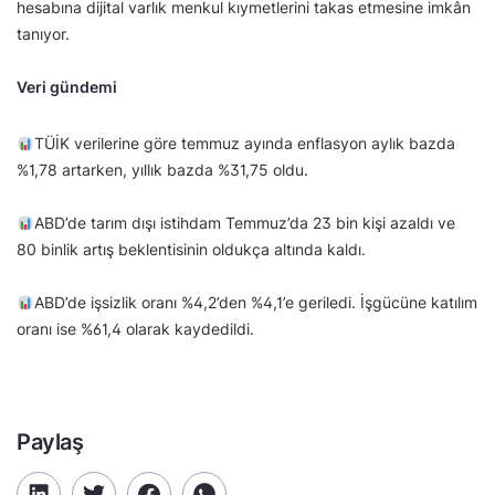
hesabına dijital varlık menkul kıymetlerini takas etmesine imkân
tanıyor.
Veri gündemi
TÜİK verilerine göre temmuz ayında enflasyon aylık bazda
%1,78 artarken, yıllık bazda %31,75 oldu.
ABD’de tarım dışı istihdam Temmuz’da 23 bin kişi azaldı ve
80 binlik artış beklentisinin oldukça altında kaldı.
ABD’de işsizlik oranı %4,2’den %4,1’e geriledi. İşgücüne katılım
oranı ise %61,4 olarak kaydedildi.
Paylaş