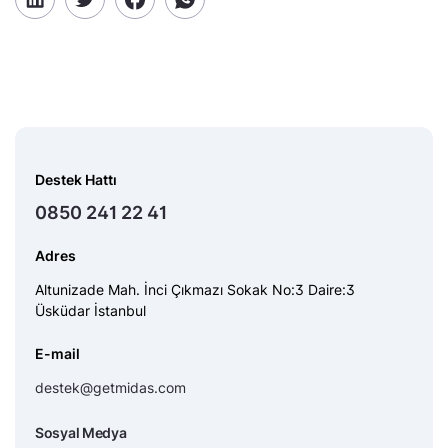
Destek Hattı
0850 241 22 41
Adres
Altunizade Mah. İnci Çıkmazı Sokak No:3 Daire:3
Üsküdar İstanbul
E-mail
destek@getmidas.com
Sosyal Medya