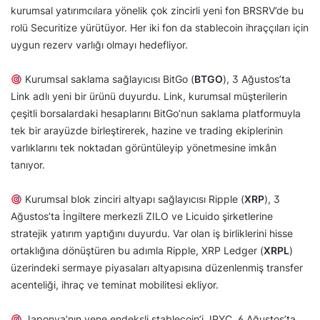
kurumsal yatırımcılara yönelik çok zincirli yeni fon BRSRV’de bu
rolü Securitize yürütüyor. Her iki fon da stablecoin ihraççıları için
uygun rezerv varlığı olmayı hedefliyor.
Kurumsal saklama sağlayıcısı BitGo (
BTGO
), 3 Ağustos’ta
Link adlı yeni bir ürünü duyurdu. Link, kurumsal müşterilerin
çeşitli borsalardaki hesaplarını BitGo’nun saklama platformuyla
tek bir arayüzde birleştirerek, hazine ve trading ekiplerinin
varlıklarını tek noktadan görüntüleyip yönetmesine imkân
tanıyor.
Kurumsal blok zinciri altyapı sağlayıcısı Ripple (
XRP
), 3
Ağustos’ta İngiltere merkezli ZILO ve Licuido şirketlerine
stratejik yatırım yaptığını duyurdu. Var olan iş birliklerini hisse
ortaklığına dönüştüren bu adımla Ripple, XRP Ledger (
XRPL
)
üzerindeki sermaye piyasaları altyapısına düzenlenmiş transfer
acenteliği, ihraç ve teminat mobilitesi ekliyor.
Japonya’nın yene endeksli stablecoin’i JPYC, 6 Ağustos’ta