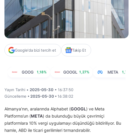
Google'da bizi tercih et
Takip Et
GOOG
1,18%
GOOGL
1,27%
META
1,76%
Yayın Tarihi •
2025-05-30
• 16:37:50
Güncelleme
• 2025-05-30 •
16:38:02
Almanya’nın, aralarında Alphabet (
GOOGL
) ve Meta
Platforms’un (
META
) da bulunduğu büyük çevrimiçi
platformlara 10% vergi uygulamayı düşündüğü bildiriliyor. Bu
hamle, ABD ile ticari gerilimleri tırmandırabilir.