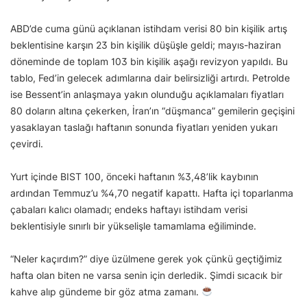
ABD’de cuma günü açıklanan istihdam verisi 80 bin kişilik artış
beklentisine karşın 23 bin kişilik düşüşle geldi; mayıs-haziran
döneminde de toplam 103 bin kişilik aşağı revizyon yapıldı. Bu
tablo, Fed’in gelecek adımlarına dair belirsizliği artırdı. Petrolde
ise Bessent’in anlaşmaya yakın olunduğu açıklamaları fiyatları
80 doların altına çekerken, İran’ın “düşmanca” gemilerin geçişini
yasaklayan taslağı haftanın sonunda fiyatları yeniden yukarı
çevirdi.
Yurt içinde BIST 100, önceki haftanın %3,48’lik kaybının
ardından Temmuz’u %4,70 negatif kapattı. Hafta içi toparlanma
çabaları kalıcı olamadı; endeks haftayı istihdam verisi
beklentisiyle sınırlı bir yükselişle tamamlama eğiliminde.
“Neler kaçırdım?” diye üzülmene gerek yok çünkü geçtiğimiz
hafta olan biten ne varsa senin için derledik. Şimdi sıcacık bir
kahve alıp gündeme bir göz atma zamanı.