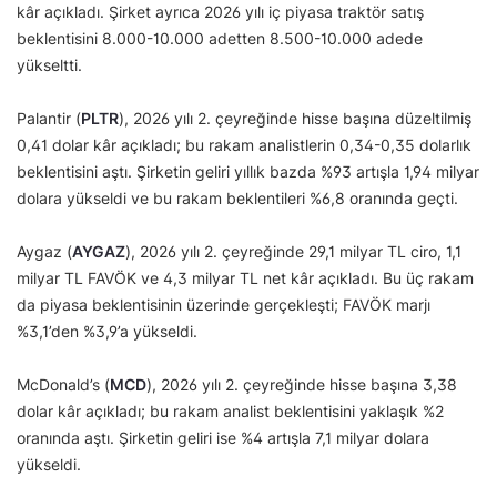
kâr açıkladı. Şirket ayrıca 2026 yılı iç piyasa traktör satış
beklentisini 8.000-10.000 adetten 8.500-10.000 adede
yükseltti.
Palantir (
PLTR
), 2026 yılı 2. çeyreğinde hisse başına düzeltilmiş
0,41 dolar kâr açıkladı; bu rakam analistlerin 0,34-0,35 dolarlık
beklentisini aştı. Şirketin geliri yıllık bazda %93 artışla 1,94 milyar
dolara yükseldi ve bu rakam beklentileri %6,8 oranında geçti.
Aygaz (
AYGAZ
), 2026 yılı 2. çeyreğinde 29,1 milyar TL ciro, 1,1
milyar TL FAVÖK ve 4,3 milyar TL net kâr açıkladı. Bu üç rakam
da piyasa beklentisinin üzerinde gerçekleşti; FAVÖK marjı
%3,1’den %3,9’a yükseldi.
McDonald’s (
MCD
), 2026 yılı 2. çeyreğinde hisse başına 3,38
dolar kâr açıkladı; bu rakam analist beklentisini yaklaşık %2
oranında aştı. Şirketin geliri ise %4 artışla 7,1 milyar dolara
yükseldi.