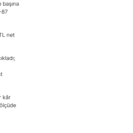
se başına
5-87
 TL net
ıkladı;
st
r kâr
 ölçüde