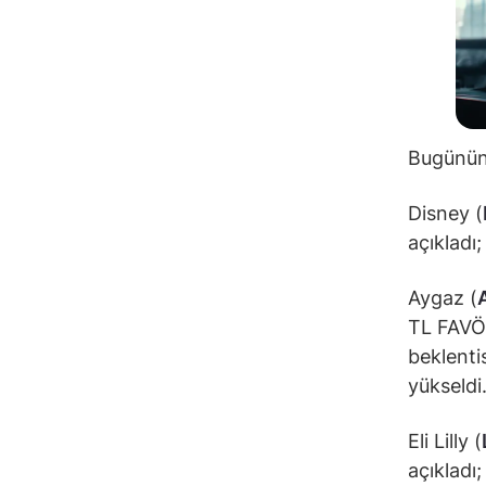
Bugünün 
Disney (
açıkladı
Aygaz (
TL FAVÖK
beklenti
yükseldi
Eli Lilly (
açıkladı;