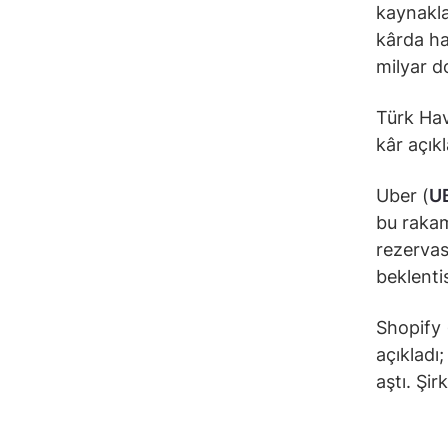
kaynaklan
kârda ha
milyar do
Türk Hav
kâr açıkl
Uber (
U
bu rakam 
rezervas
beklentis
Shopify 
açıkladı
aştı. Şir