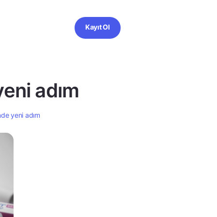
Kayıt Ol
yeni adım
inde yeni adım