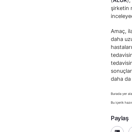
(
ALUR
),
şirketin 
inceleye
Amaç, il
daha uzu
hastalar
tedavisin
tedavisi
sonuçlar
daha da 
Burada yer ala
Bu içerik hazı
Paylaş