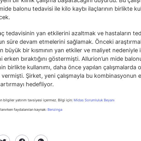
 yeni bir klinik çalışma başlatacağını duyurdu. Bu çalı
mide balonu tedavisi ile kilo kaybı ilaçlarının birlikte ku
cek.
aç tedavisinin yan etkilerini azaltmak ve hastaların te
n süre devam etmelerini sağlamak. Önceki araştırmal
ın büyük bir kısmının yan etkiler ve maliyet nedeniyle i
i erken bıraktığını göstermişti. Allurion’un mide balonu 
nin birlikte kullanımı, daha önce yapılan çalışmalarda 
 vermişti. Şirket, yeni çalışmayla bu kombinasyonun et
artırmayı hedefliyor.
n bilgiler yatırım tavsiyesi içermez. Bilgi için:
Midas Sorumluluk Beyanı
rlanırken faydalanılan kaynak:
Benzinga