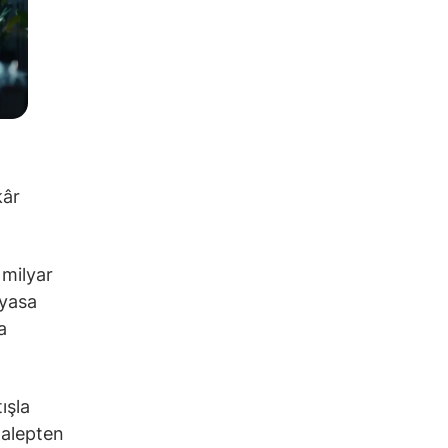
kâr
 milyar
iyasa
a
ışla
talepten