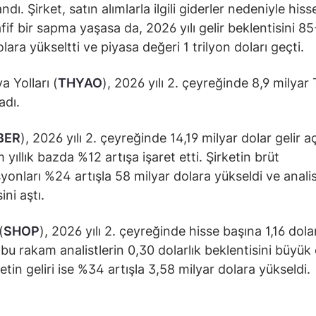
dı. Şirket, satın alımlarla ilgili giderler nedeniyle his
fif bir sapma yaşasa da, 2026 yılı gelir beklentisini 8
lara yükseltti ve piyasa değeri 1 trilyon doları geçti.
a Yolları (
THYAO
), 2026 yılı 2. çeyreğinde 8,9 milyar
adı.
BER
), 2026 yılı 2. çeyreğinde 14,19 milyar dolar gelir aç
yıllık bazda %12 artışa işaret etti. Şirketin brüt
yonları %24 artışla 58 milyar dolara yükseldi ve anali
ini aştı.
(
SHOP
), 2026 yılı 2. çeyreğinde hisse başına 1,16 dola
; bu rakam analistlerin 0,30 dolarlık beklentisini büyük
ketin geliri ise %34 artışla 3,58 milyar dolara yükseldi.