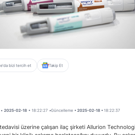
'da bizi tercih et
Takip Et
i •
2025-02-18
• 18:22:27
•
Güncelleme
• 2025-02-18 •
18:22:37
tedavisi üzerine çalışan ilaç şirketi Allurion Technolog