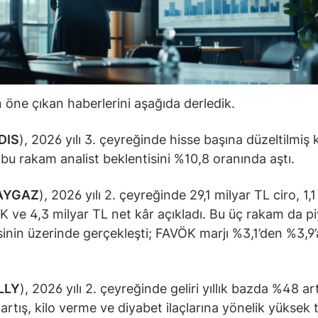
öne çıkan haberlerini aşağıda derledik.
DIS
), 2026 yılı 3. çeyreğinde hisse başına düzeltilmiş 
; bu rakam analist beklentisini %10,8 oranında aştı.
AYGAZ
), 2026 yılı 2. çeyreğinde 29,1 milyar TL ciro, 1,1
 ve 4,3 milyar TL net kâr açıkladı. Bu üç rakam da p
sinin üzerinde gerçekleşti; FAVÖK marjı %3,1’den %3,9’
.
LLY
), 2026 yılı 2. çeyreğinde geliri yıllık bazda %48 art
 artış, kilo verme ve diyabet ilaçlarına yönelik yüksek 