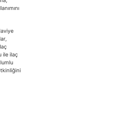
şma,
llanımını
daviye
ar,
laç
ile ilaç
olumlu
kinliğini