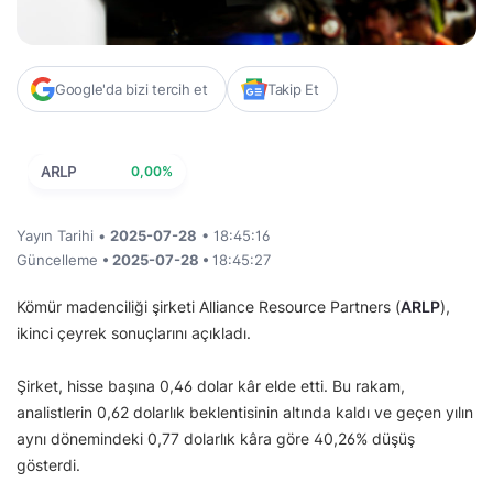
Google'da bizi tercih et
Takip Et
ARLP
0,00%
Yayın Tarihi •
2025-07-28
• 18:45:16
Güncelleme
• 2025-07-28 •
18:45:27
Kömür madenciliği şirketi Alliance Resource Partners (
ARLP
),
ikinci çeyrek sonuçlarını açıkladı.
Şirket, hisse başına 0,46 dolar kâr elde etti. Bu rakam,
analistlerin 0,62 dolarlık beklentisinin altında kaldı ve geçen yılın
aynı dönemindeki 0,77 dolarlık kâra göre 40,26% düşüş
gösterdi.