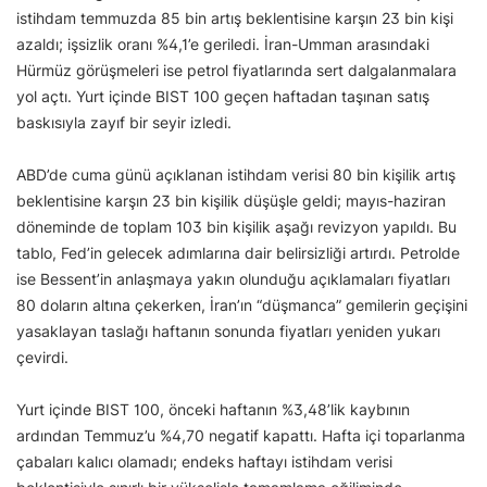
istihdam temmuzda 85 bin artış beklentisine karşın 23 bin kişi
azaldı; işsizlik oranı %4,1’e geriledi. İran-Umman arasındaki
Hürmüz görüşmeleri ise petrol fiyatlarında sert dalgalanmalara
yol açtı. Yurt içinde BIST 100 geçen haftadan taşınan satış
baskısıyla zayıf bir seyir izledi.
ABD’de cuma günü açıklanan istihdam verisi 80 bin kişilik artış
beklentisine karşın 23 bin kişilik düşüşle geldi; mayıs-haziran
döneminde de toplam 103 bin kişilik aşağı revizyon yapıldı. Bu
tablo, Fed’in gelecek adımlarına dair belirsizliği artırdı. Petrolde
ise Bessent’in anlaşmaya yakın olunduğu açıklamaları fiyatları
80 doların altına çekerken, İran’ın “düşmanca” gemilerin geçişini
yasaklayan taslağı haftanın sonunda fiyatları yeniden yukarı
çevirdi.
Yurt içinde BIST 100, önceki haftanın %3,48’lik kaybının
ardından Temmuz’u %4,70 negatif kapattı. Hafta içi toparlanma
çabaları kalıcı olamadı; endeks haftayı istihdam verisi