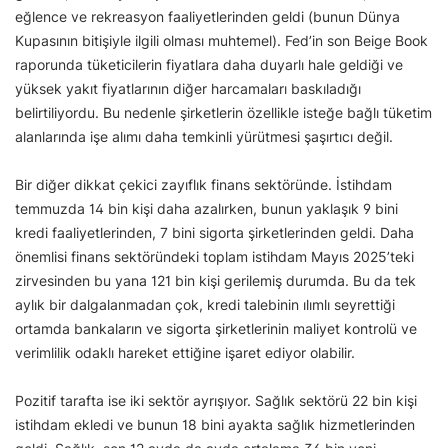
eğlence ve rekreasyon faaliyetlerinden geldi (bunun Dünya
Kupasının bitişiyle ilgili olması muhtemel). Fed’in son Beige Book
raporunda tüketicilerin fiyatlara daha duyarlı hale geldiği ve
yüksek yakıt fiyatlarının diğer harcamaları baskıladığı
belirtiliyordu. Bu nedenle şirketlerin özellikle isteğe bağlı tüketim
alanlarında işe alımı daha temkinli yürütmesi şaşırtıcı değil.
Bir diğer dikkat çekici zayıflık finans sektöründe. İstihdam
temmuzda 14 bin kişi daha azalırken, bunun yaklaşık 9 bini
kredi faaliyetlerinden, 7 bini sigorta şirketlerinden geldi. Daha
önemlisi finans sektöründeki toplam istihdam Mayıs 2025’teki
zirvesinden bu yana 121 bin kişi gerilemiş durumda. Bu da tek
aylık bir dalgalanmadan çok, kredi talebinin ılımlı seyrettiği
ortamda bankaların ve sigorta şirketlerinin maliyet kontrolü ve
verimlilik odaklı hareket ettiğine işaret ediyor olabilir.
Pozitif tarafta ise iki sektör ayrışıyor. Sağlık sektörü 22 bin kişi
istihdam ekledi ve bunun 18 bini ayakta sağlık hizmetlerinden