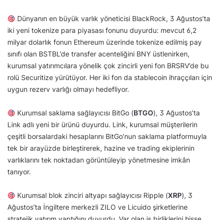
Dünyanın en büyük varlık yöneticisi BlackRock, 3 Ağustos’ta
iki yeni tokenize para piyasası fonunu duyurdu: mevcut 6,2
milyar dolarlık fonun Ethereum üzerinde tokenize edilmiş pay
sınıfı olan BSTBL’de transfer acenteliğini BNY üstlenirken,
kurumsal yatırımcılara yönelik çok zincirli yeni fon BRSRV’de bu
rolü Securitize yürütüyor. Her iki fon da stablecoin ihraççıları için
uygun rezerv varlığı olmayı hedefliyor.
Kurumsal saklama sağlayıcısı BitGo (
BTGO
), 3 Ağustos’ta
Link adlı yeni bir ürünü duyurdu. Link, kurumsal müşterilerin
çeşitli borsalardaki hesaplarını BitGo’nun saklama platformuyla
tek bir arayüzde birleştirerek, hazine ve trading ekiplerinin
varlıklarını tek noktadan görüntüleyip yönetmesine imkân
tanıyor.
Kurumsal blok zinciri altyapı sağlayıcısı Ripple (
XRP
), 3
Ağustos’ta İngiltere merkezli ZILO ve Licuido şirketlerine
stratejik yatırım yaptığını duyurdu. Var olan iş birliklerini hisse