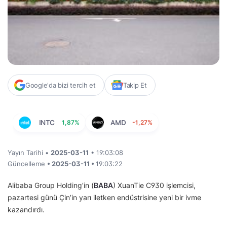
Google'da bizi tercih et
Takip Et
INTC
1,87%
AMD
-1,27%
Yayın Tarihi •
2025-03-11
• 19:03:08
Güncelleme
• 2025-03-11 •
19:03:22
Alibaba Group Holding’in (
BABA
) XuanTie C930 işlemcisi,
pazartesi günü Çin’in yarı iletken endüstrisine yeni bir ivme
kazandırdı.