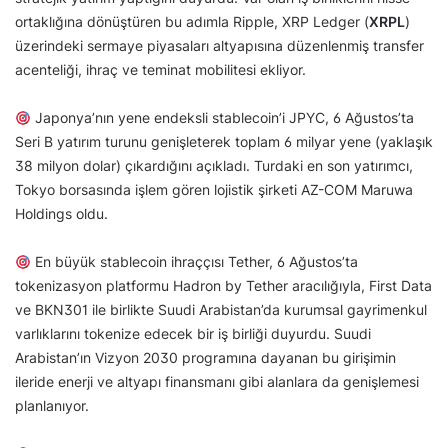
ortaklığına dönüştüren bu adımla Ripple, XRP Ledger (
XRPL
)
üzerindeki sermaye piyasaları altyapısına düzenlenmiş transfer
acenteliği, ihraç ve teminat mobilitesi ekliyor.
Japonya’nın yene endeksli stablecoin’i JPYC, 6 Ağustos’ta
Seri B yatırım turunu genişleterek toplam 6 milyar yene (yaklaşık
38 milyon dolar) çıkardığını açıkladı. Turdaki en son yatırımcı,
Tokyo borsasında işlem gören lojistik şirketi AZ-COM Maruwa
Holdings oldu.
En büyük stablecoin ihraççısı Tether, 6 Ağustos’ta
tokenizasyon platformu Hadron by Tether aracılığıyla, First Data
ve BKN301 ile birlikte Suudi Arabistan’da kurumsal gayrimenkul
varlıklarını tokenize edecek bir iş birliği duyurdu. Suudi
Arabistan’ın Vizyon 2030 programına dayanan bu girişimin
ileride enerji ve altyapı finansmanı gibi alanlara da genişlemesi
planlanıyor.