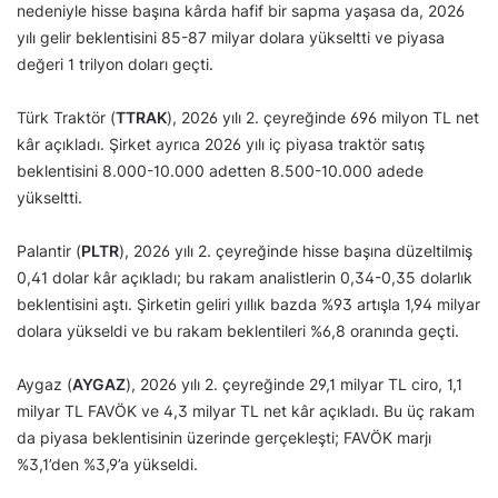
nedeniyle hisse başına kârda hafif bir sapma yaşasa da, 2026
yılı gelir beklentisini 85-87 milyar dolara yükseltti ve piyasa
değeri 1 trilyon doları geçti.
Türk Traktör (
TTRAK
), 2026 yılı 2. çeyreğinde 696 milyon TL net
kâr açıkladı. Şirket ayrıca 2026 yılı iç piyasa traktör satış
beklentisini 8.000-10.000 adetten 8.500-10.000 adede
yükseltti.
Palantir (
PLTR
), 2026 yılı 2. çeyreğinde hisse başına düzeltilmiş
0,41 dolar kâr açıkladı; bu rakam analistlerin 0,34-0,35 dolarlık
beklentisini aştı. Şirketin geliri yıllık bazda %93 artışla 1,94 milyar
dolara yükseldi ve bu rakam beklentileri %6,8 oranında geçti.
Aygaz (
AYGAZ
), 2026 yılı 2. çeyreğinde 29,1 milyar TL ciro, 1,1
milyar TL FAVÖK ve 4,3 milyar TL net kâr açıkladı. Bu üç rakam
da piyasa beklentisinin üzerinde gerçekleşti; FAVÖK marjı
%3,1’den %3,9’a yükseldi.