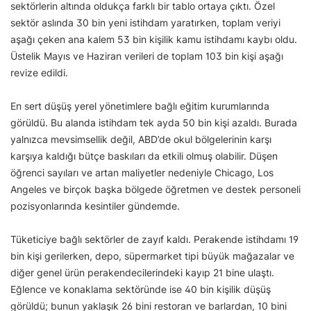
sektörlerin altında oldukça farklı bir tablo ortaya çıktı. Özel
sektör aslında 30 bin yeni istihdam yaratırken, toplam veriyi
aşağı çeken ana kalem 53 bin kişilik kamu istihdamı kaybı oldu.
Üstelik Mayıs ve Haziran verileri de toplam 103 bin kişi aşağı
revize edildi.
En sert düşüş yerel yönetimlere bağlı eğitim kurumlarında
görüldü. Bu alanda istihdam tek ayda 50 bin kişi azaldı. Burada
yalnızca mevsimsellik değil, ABD’de okul bölgelerinin karşı
karşıya kaldığı bütçe baskıları da etkili olmuş olabilir. Düşen
öğrenci sayıları ve artan maliyetler nedeniyle Chicago, Los
Angeles ve birçok başka bölgede öğretmen ve destek personeli
pozisyonlarında kesintiler gündemde.
Tüketiciye bağlı sektörler de zayıf kaldı. Perakende istihdamı 19
bin kişi gerilerken, depo, süpermarket tipi büyük mağazalar ve
diğer genel ürün perakendecilerindeki kayıp 21 bine ulaştı.
Eğlence ve konaklama sektöründe ise 40 bin kişilik düşüş
görüldü; bunun yaklaşık 26 bini restoran ve barlardan, 10 bini