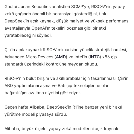
Guotai Junan Securities analistleri SCMP’ye, RISC-V’nin yapay
zekâ çağında önemli bir potansiyel gösterdiğini, tıpkı
DeepSeek’in açık kaynak, düşük maliyet ve yüksek performans
avantajlarıyla OpenAI’ın tekelini bozması gibi bir etki
yaratabileceğini söyledi.
Çin’in açık kaynaklı RISC-V mimarisine yönelik stratejik hamlesi,
Advanced Micro Devices (
AMD
) ve Intel’in (
INTC
) x86 çip
standardı üzerindeki kontrolüne meydan okudu.
RISC-V’nin bulut bilişim ve akıllı arabalar için tasarlanması, Çin’in
ABD yaptırımlarını aşma ve Batı çip teknolojilerine olan
bağımlılığını azaltma niyetini gösteriyor.
Geçen hafta Alibaba, DeepSeek’in R1’ine benzer yeni bir akıl
yürütme modeli piyasaya sürdü.
Alibaba, büyük ölçekli yapay zekâ modellerini açık kaynak