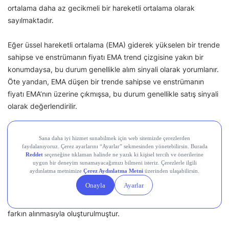
ortalama daha az gecikmeli bir hareketli ortalama olarak
sayılmaktadır.
Eğer üssel hareketli ortalama (EMA) giderek yükselen bir trende
sahipse ve enstrümanın fiyatı EMA trend çizgisine yakın bir
konumdaysa, bu durum genellikle alım sinyali olarak yorumlanır.
Öte yandan, EMA düşen bir trende sahipse ve enstrümanın
fiyatı EMA’nın üzerine çıkmışsa, bu durum genellikle satış sinyali
olarak değerlendirilir.
MACD (Hareketli Ortalama
Yakınsama/Diverjans) Nedir?
Teknik analizde fiyatın kısa dönemli eğilimiyle uzun dönemli
eğilimi arasındaki ilişkiyi gösterir. Kısa vadeli (12 günlük) üssel
ortalama ile uzun vadeli 26 günlük üssel ortalama arasındaki
farkın alınmasıyla oluşturulmuştur.