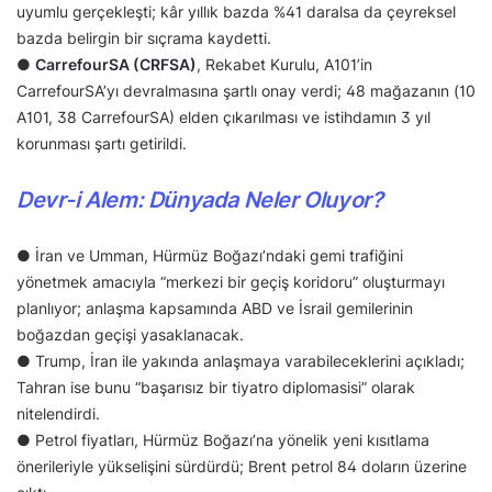
uyumlu gerçekleşti; kâr yıllık bazda %41 daralsa da çeyreksel
bazda belirgin bir sıçrama kaydetti.
●
CarrefourSA (CRFSA)
, Rekabet Kurulu, A101’in
CarrefourSA’yı devralmasına şartlı onay verdi; 48 mağazanın (10
A101, 38 CarrefourSA) elden çıkarılması ve istihdamın 3 yıl
korunması şartı getirildi.
Devr-i Alem: Dünyada Neler Oluyor?
● İran ve Umman, Hürmüz Boğazı’ndaki gemi trafiğini
yönetmek amacıyla “merkezi bir geçiş koridoru” oluşturmayı
planlıyor; anlaşma kapsamında ABD ve İsrail gemilerinin
boğazdan geçişi yasaklanacak.
● Trump, İran ile yakında anlaşmaya varabileceklerini açıkladı;
Tahran ise bunu “başarısız bir tiyatro diplomasisi” olarak
nitelendirdi.
● Petrol fiyatları, Hürmüz Boğazı’na yönelik yeni kısıtlama
önerileriyle yükselişini sürdürdü; Brent petrol 84 doların üzerine