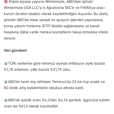
Kripto piyasa yapıcısı Wintermute, ABD’deki iştiraki
Wintermute USA LLC’yi 6 Ağustos’ta SEC’e ve FINRA’ya aracı
kurum (broker-dealer) olarak kaydettirdiğini duyurdu. Bu statü,
şirketin ABD’de hisse senedi ve opsiyon işlemleri yapmasına,
borsa yatırım fonlarına (ETF) likidite sağlamasına ve kendi
hesabına dijital varlık menkul kıymetlerini takas etmesine imkân
tanıyor.
Veri gündemi
TÜİK verilerine göre temmuz ayında enflasyon aylık bazda
%1,78 artarken, yıllık bazda %31,75 oldu.
ABD’de tarım dışı istihdam Temmuz’da 23 bin kişi azaldı ve
80 binlik artış beklentisinin oldukça altında kaldı.
ABD’de işsizlik oranı %4,2’den %4,1’e geriledi. İşgücüne katılım
oranı ise %61,4 olarak kaydedildi.