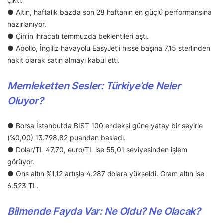
çıktı.
● Altın, haftalık bazda son 28 haftanın en güçlü performansına
hazırlanıyor.
● Çin’in ihracatı temmuzda beklentileri aştı.
● Apollo, İngiliz havayolu EasyJet’i hisse başına 7,15 sterlinden
nakit olarak satın almayı kabul etti.
Memleketten Sesler: Türkiye’de Neler
Oluyor?
● Borsa İstanbul’da BIST 100 endeksi güne yatay bir seyirle
(%0,00) 13.798,82 puandan başladı.
● Dolar/TL 47,70, euro/TL ise 55,01 seviyesinden işlem
görüyor.
● Ons altın %1,12 artışla 4.287 dolara yükseldi. Gram altın ise
6.523 TL.
Bilmende Fayda Var: Ne Oldu? Ne Olacak?