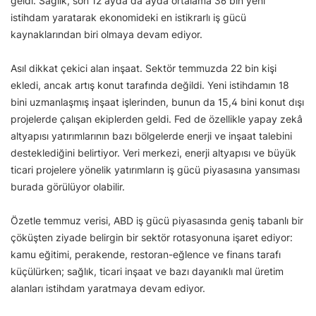
geldi. Sağlık, son 12 ayda da ayda ortalama 36 bin yeni
istihdam yaratarak ekonomideki en istikrarlı iş gücü
kaynaklarından biri olmaya devam ediyor.
Asıl dikkat çekici alan inşaat. Sektör temmuzda 22 bin kişi
ekledi, ancak artış konut tarafında değildi. Yeni istihdamın 18
bini uzmanlaşmış inşaat işlerinden, bunun da 15,4 bini konut dışı
projelerde çalışan ekiplerden geldi. Fed de özellikle yapay zekâ
altyapısı yatırımlarının bazı bölgelerde enerji ve inşaat talebini
desteklediğini belirtiyor. Veri merkezi, enerji altyapısı ve büyük
ticari projelere yönelik yatırımların iş gücü piyasasına yansıması
burada görülüyor olabilir.
Özetle temmuz verisi, ABD iş gücü piyasasında geniş tabanlı bir
çöküşten ziyade belirgin bir sektör rotasyonuna işaret ediyor:
kamu eğitimi, perakende, restoran-eğlence ve finans tarafı
küçülürken; sağlık, ticari inşaat ve bazı dayanıklı mal üretim
alanları istihdam yaratmaya devam ediyor.