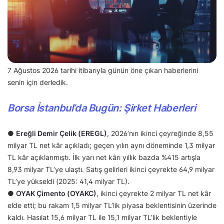
7 Ağustos 2026 tarihi itibarıyla günün öne çıkan haberlerini
senin için derledik.
Borsa İstanbul’da Bugün: Şirket Haberleri
●
Ereğli Demir Çelik (EREGL)
, 2026’nın ikinci çeyreğinde 8,55
milyar TL net kâr açıkladı; geçen yılın aynı döneminde 1,3 milyar
TL kâr açıklanmıştı. İlk yarı net kârı yıllık bazda %415 artışla
8,93 milyar TL’ye ulaştı. Satış gelirleri ikinci çeyrekte 64,9 milyar
TL’ye yükseldi (2025: 41,4 milyar TL).
●
OYAK Çimento (OYAKC)
, ikinci çeyrekte 2 milyar TL net kâr
elde etti; bu rakam 1,5 milyar TL’lik piyasa beklentisinin üzerinde
kaldı. Hasılat 15,6 milyar TL ile 15,1 milyar TL’lik beklentiyle