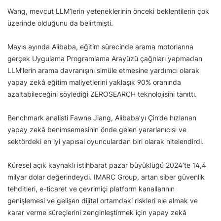
Wang, mevcut LLM’lerin yeteneklerinin önceki beklentilerin çok
üzerinde olduğunu da belirtmişti.
Mayıs ayında Alibaba, eğitim sürecinde arama motorlarına
gerçek Uygulama Programlama Arayüzü çağrıları yapmadan
LLM’lerin arama davranışını simüle etmesine yardımcı olarak
yapay zekâ eğitim maliyetlerini yaklaşık 90% oranında
azaltabileceğini söylediği ZEROSEARCH teknolojisini tanıttı.
Benchmark analisti Fawne Jiang, Alibaba’yı Çin’de hızlanan
yapay zekâ benimsemesinin önde gelen yararlanıcısı ve
sektördeki en iyi yapısal oyunculardan biri olarak nitelendirdi.
Küresel açık kaynaklı istihbarat pazar büyüklüğü 2024’te 14,4
milyar dolar değerindeydi. IMARC Group, artan siber güvenlik
tehditleri, e-ticaret ve çevrimiçi platform kanallarının
genişlemesi ve gelişen dijital ortamdaki riskleri ele almak ve
karar verme süreçlerini zenginleştirmek için yapay zekâ