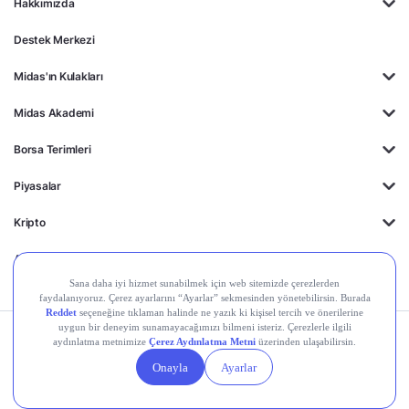
Hakkımızda
Destek Merkezi
Midas'ın Kulakları
Midas Akademi
Borsa Terimleri
Piyasalar
Kripto
Ayrıcalıklar
Kişisel Verilerin
Gizlilik
Yasal
Çerez
Korunması
Politikası
Duyurular
Ayarları
© 2026 Midas Finansal Teknolojiler A.Ş. Tüm hakları saklıdır.