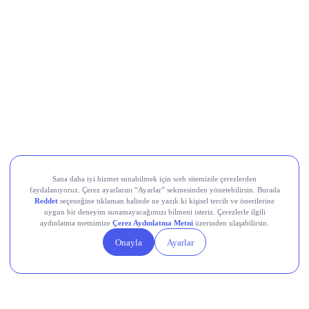
Ereğli Demir Çelik (EREGL)
, ikinci çeyrekte 8,5 milyar TL
net kâr açıkladı.
Halkbank (HALKB)
, ikincil halka arz kapsamında
sermayesini %25 oranında artıracağını duyurdu; yurt dışı
koordinasyon için Citi ve JP Morgan’ı yetkilendirdi.
Şekerbank (SKBNK)
, yılın ilk yarısında konsolide bazda 2
milyar TL (solo bazda 1,5 milyar TL) net kâr elde etti; aktif
büyüklüğü yılbaşına göre %32 artışla 268,9 milyar TL’ye
ulaştı.
Devr-i Alem: Dünyada Neler Oluyor?
Küresel hisse senetleri rekor seviyelere yakın seyrediyor;
MSCI Tüm Ülkeler Dünya Endeksi son sekiz seansın
yedisinde yükselişle %0,1 arttı, S&P 500 cuma günü tüm
zamanların en yüksek seviyesine ulaştı.
ABD’de temmuz ayında tarım dışı istihdam 23 bin kişi azaldı
(beklenti: +83 bin), işsizlik oranı %4,1’e yükseldi; zayıf
istihdam verisi Fed’in faiz indirimi olasılığını güçlendirdi.