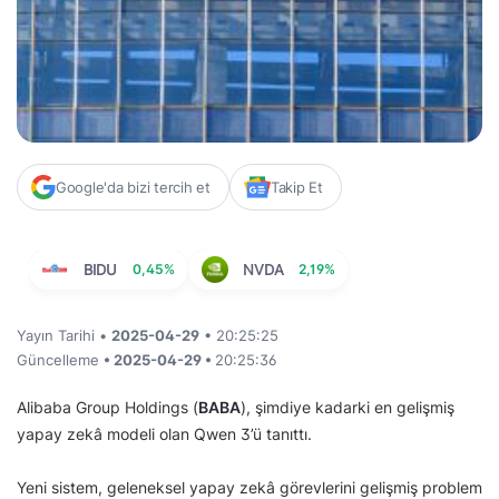
Google'da bizi tercih et
Takip Et
BIDU
0,45%
NVDA
2,19%
Yayın Tarihi •
2025-04-29
• 20:25:25
Güncelleme
• 2025-04-29 •
20:25:36
Alibaba Group Holdings (
BABA
), şimdiye kadarki en gelişmiş
yapay zekâ modeli olan Qwen 3’ü tanıttı.
Yeni sistem, geleneksel yapay zekâ görevlerini gelişmiş problem