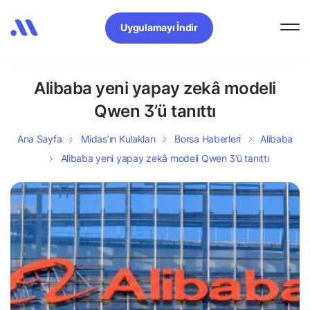
Uygulamayı İndir
Alibaba yeni yapay zekâ modeli
Qwen 3’ü tanıttı
Ana Sayfa
Midas’ın Kulakları
Borsa Haberleri
Alibaba
Alibaba yeni yapay zekâ modeli Qwen 3’ü tanıttı