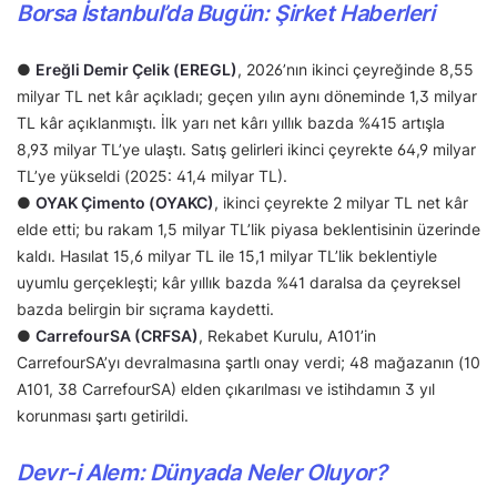
Borsa İstanbul’da Bugün: Şirket Haberleri
●
Ereğli Demir Çelik (EREGL)
, 2026’nın ikinci çeyreğinde 8,55
milyar TL net kâr açıkladı; geçen yılın aynı döneminde 1,3 milyar
TL kâr açıklanmıştı. İlk yarı net kârı yıllık bazda %415 artışla
8,93 milyar TL’ye ulaştı. Satış gelirleri ikinci çeyrekte 64,9 milyar
TL’ye yükseldi (2025: 41,4 milyar TL).
●
OYAK Çimento (OYAKC)
, ikinci çeyrekte 2 milyar TL net kâr
elde etti; bu rakam 1,5 milyar TL’lik piyasa beklentisinin üzerinde
kaldı. Hasılat 15,6 milyar TL ile 15,1 milyar TL’lik beklentiyle
uyumlu gerçekleşti; kâr yıllık bazda %41 daralsa da çeyreksel
bazda belirgin bir sıçrama kaydetti.
●
CarrefourSA (CRFSA)
, Rekabet Kurulu, A101’in
CarrefourSA’yı devralmasına şartlı onay verdi; 48 mağazanın (10
A101, 38 CarrefourSA) elden çıkarılması ve istihdamın 3 yıl
korunması şartı getirildi.
Devr-i Alem: Dünyada Neler Oluyor?