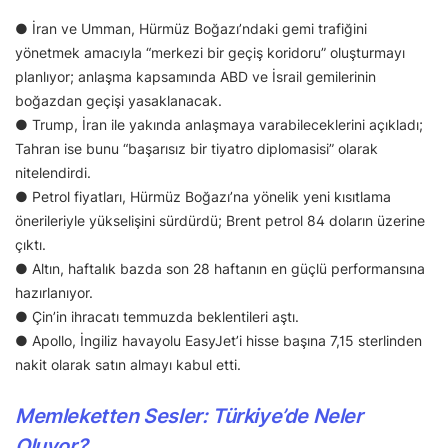
● İran ve Umman, Hürmüz Boğazı’ndaki gemi trafiğini
yönetmek amacıyla “merkezi bir geçiş koridoru” oluşturmayı
planlıyor; anlaşma kapsamında ABD ve İsrail gemilerinin
boğazdan geçişi yasaklanacak.
● Trump, İran ile yakında anlaşmaya varabileceklerini açıkladı;
Tahran ise bunu “başarısız bir tiyatro diplomasisi” olarak
nitelendirdi.
● Petrol fiyatları, Hürmüz Boğazı’na yönelik yeni kısıtlama
önerileriyle yükselişini sürdürdü; Brent petrol 84 doların üzerine
çıktı.
● Altın, haftalık bazda son 28 haftanın en güçlü performansına
hazırlanıyor.
● Çin’in ihracatı temmuzda beklentileri aştı.
● Apollo, İngiliz havayolu EasyJet’i hisse başına 7,15 sterlinden
nakit olarak satın almayı kabul etti.
Memleketten Sesler: Türkiye’de Neler
Oluyor?