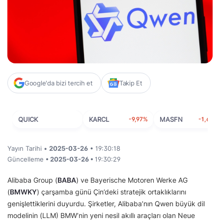
Google'da bizi tercih et
Takip Et
QUICK
KARCL
-9,97%
MASFN
-1,63%
Yayın Tarihi •
2025-03-26
• 19:30:18
Güncelleme
• 2025-03-26 •
19:30:29
Alibaba Group (
BABA
) ve Bayerische Motoren Werke AG
(
BMWKY
) çarşamba günü Çin’deki stratejik ortaklıklarını
genişlettiklerini duyurdu. Şirketler, Alibaba’nın Qwen büyük dil
modelinin (LLM) BMW’nin yeni nesil akıllı araçları olan Neue