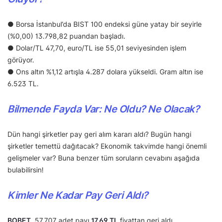
● Borsa İstanbul’da BIST 100 endeksi güne yatay bir seyirle
(%0,00) 13.798,82 puandan başladı.
● Dolar/TL 47,70, euro/TL ise 55,01 seviyesinden işlem
görüyor.
● Ons altın %1,12 artışla 4.287 dolara yükseldi. Gram altın ise
6.523 TL.
Bilmende Fayda Var: Ne Oldu? Ne Olacak?
Dün hangi şirketler pay geri alım kararı aldı? Bugün hangi
şirketler temettü dağıtacak? Ekonomik takvimde hangi önemli
gelişmeler var? Buna benzer tüm soruların cevabını aşağıda
bulabilirsin!
Kimler Ne Kadar Pay Geri Aldı?
BOBET
, 57.707 adet payı
17,69 TL
fiyattan geri aldı.