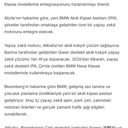
Klasse modellerine entegrasyonunu hızlandırmayı önerdi.
Alizila’nın haberine göre, yeni BMW Akıllı Kişisel Asistanı (IPA),
şirketler tarafından ortaklaşa geliştirilen özel bir yapay zekâ
motorunu entegre edecek.
Yapay zekâ motoru, Alibaba’nın akıllı kokpit çözüm sağlayıcısı
Banma tarafından geliştirilen Qwen destekli akıllı kokpit yapay
zekâ çözümü Yan AI’ya dayanacak. 2026’dan itibaren, yapay
zekâ destekli IPA, Çin’de üretilen BMW Neue Klasse
modellerinde kullanılmaya başlanacak.
Bloomberg’in haberine göre BMW, gelişmiş ses tanıma ve
yolculuk planlama özellikleriyle yeni bir akıllı kişisel asistan
geliştiriyor. Araç içi yapay zekâ ajanı, park yeri, yakındaki
restoran önerileri ve gerçek zamanlı trafik ışığı bilgileri
sunabilecek.
Alibaba, Bloomberg’e Çinli otomobil üreticileri Xpeng (
XPEV
) ve