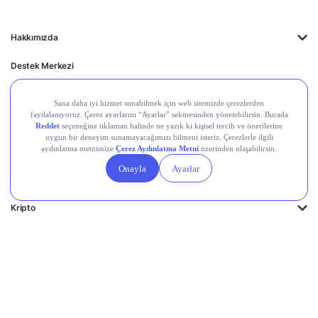
Hakkımızda
Destek Merkezi
Midas'ın Kulakları
Midas Akademi
Borsa Terimleri
Piyasalar
Kripto
Ayrıcalıklar
Kişisel Verilerin
Gizlilik
Yasal
Çerez
Korunması
Politikası
Duyurular
Ayarları