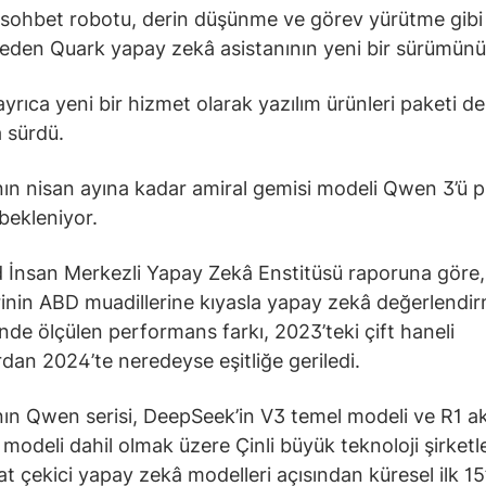
 sohbet robotu, derin düşünme ve görev yürütme gibi i
eden Quark yapay zekâ asistanının yeni bir sürümünü 
ayrıca yeni bir hizmet olarak yazılım ürünleri paketi de
 sürdü.
nın nisan ayına kadar amiral gemisi modeli Qwen 3’ü 
bekleniyor.
 İnsan Merkezli Yapay Zekâ Enstitüsü raporuna göre,
inin ABD muadillerine kıyasla yapay zekâ değerlendi
rinde ölçülen performans farkı, 2023’teki çift haneli
dan 2024’te neredeyse eşitliğe geriledi.
nın Qwen serisi, DeepSeek’in V3 temel modeli ve R1 ak
modeli dahil olmak üzere Çinli büyük teknoloji şirketl
kat çekici yapay zekâ modelleri açısından küresel ilk 15