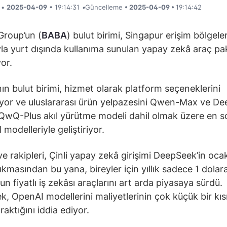
i •
2025-04-09
• 19:14:31
•
Güncelleme
• 2025-04-09 •
19:14:42
Group’un (
BABA
) bulut birimi, Singapur erişim bölgeler
ıyla yurt dışında kullanıma sunulan yapay zekâ araç pa
or.
nın bulut birimi, hizmet olarak platform seçeneklerini
iyor ve uluslararası ürün yelpazesini Qwen-Max ve D
QwQ-Plus akıl yürütme modeli dahil olmak üzere en s
 modelleriyle geliştiriyor.
ve rakipleri, Çinli yapay zekâ girişimi DeepSeek’in oca
ıkmasından bu yana, bireyler için yıllık sadece 1 dolar
n fiyatlı iş zekâsı araçlarını art arda piyasaya sürdü.
, OpenAI modellerini maliyetlerinin çok küçük bir kıs
raktığını iddia ediyor.