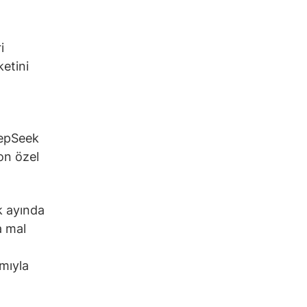
i
ketini
eepSeek
on özel
k ayında
a mal
mıyla