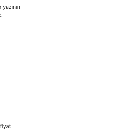
n yazının
z
fiyat