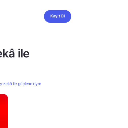
Kayıt Ol
kâ ile
y zekâ ile güçlendiriyor