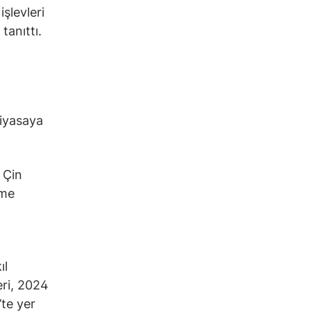
şlevleri
tanıttı.
piyasaya
 Çin
rme
ıl
eri, 2024
’te yer