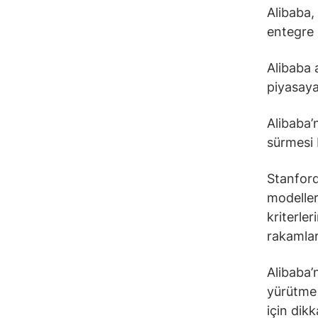
Alibaba,
entegre 
Alibaba 
piyasaya
Alibaba’
sürmesi 
Stanford
modeller
kriterle
rakamlar
Alibaba’
yürütme 
için dik