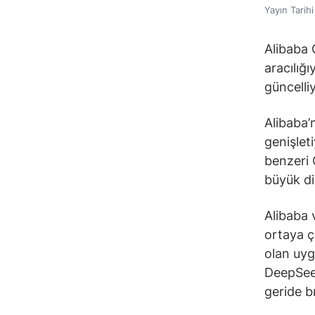
Yayın Tarih
Alibaba 
aracılığ
güncelliy
Alibaba’
genişlet
benzeri 
büyük dil
Alibaba 
ortaya ç
olan uygu
DeepSeek
geride bı