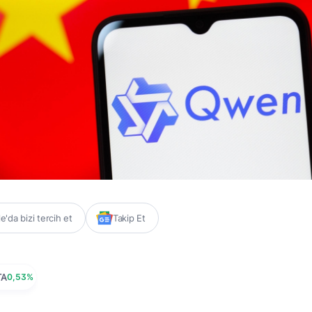
'da bizi tercih et
Takip Et
TA
0,53%