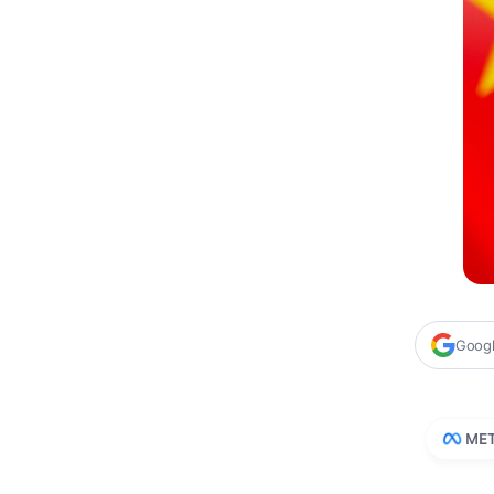
Google
ME