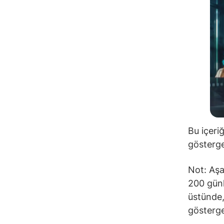
Bu içeri
gösterge
Not: Aşa
200 günl
üstünde,
gösterge