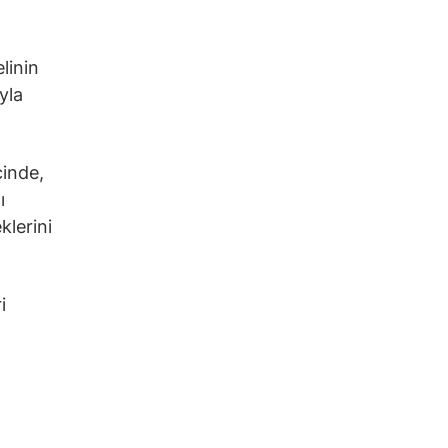
linin
ıyla
çinde,
ı
klerini
i