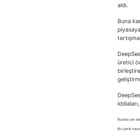
aldı.
Buna kar
piyasaya 
tartışma 
DeepSeek’
üretici 
birleşti
geliştirm
DeepSeek
iddiaları
Burada yer ala
Bu içerik hazı