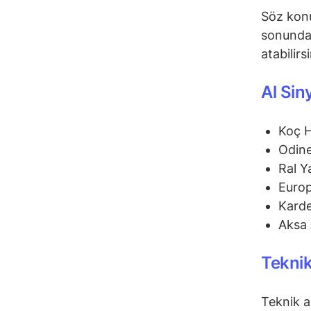
Söz konu
sonunda 
atabilirs
Al Sin
Koç 
Odine
Ral Y
Euro
Karde
Aksa 
Teknik
Teknik a