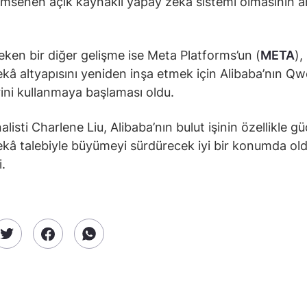
msenen açık kaynaklı yapay zekâ sistemi olmasının 
eken bir diğer gelişme ise Meta Platforms’un (
META
),
kâ altyapısını yeniden inşa etmek için Alibaba’nın Q
ini kullanmaya başlaması oldu.
isti Charlene Liu, Alibaba’nın bulut işinin özellikle gü
kâ talebiyle büyümeyi sürdürecek iyi bir konumda o
i.