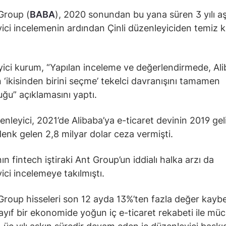
Group (
BABA
), 2020 sonundan bu yana süren 3 yılı a
ici incelemenin ardından Çinli düzenleyiciden temiz k
ici kurum, “Yapılan inceleme ve değerlendirmede, Al
 ‘ikisinden birini seçme’ tekelci davranışını tamamen
ğu” açıklamasını yaptı.
enleyici, 2021’de Alibaba’ya e-ticaret devinin 2019 geli
enk gelen 2,8 milyar dolar ceza vermişti.
ın fintech iştiraki Ant Group’un iddialı halka arzı da
ici incelemeye takılmıştı.
Group hisseleri son 12 ayda 13%’ten fazla değer kaybe
zayıf bir ekonomide yoğun iç e-ticaret rekabeti ile mü