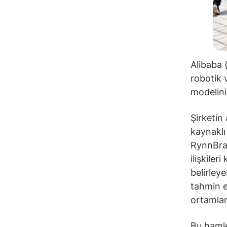
Alibaba 
robotik 
modelini 
Şirketin
kaynaklı
RynnBrai
ilişkiler
belirleye
tahmin e
ortamla
Bu hamle