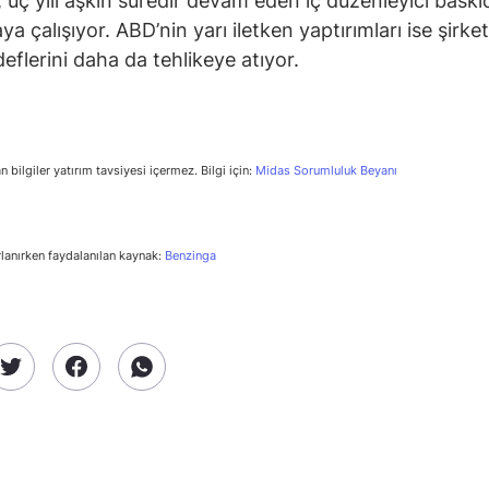
 üç yılı aşkın süredir devam eden iç düzenleyici bask
a çalışıyor. ABD’nin yarı iletken yaptırımları ise şirke
eflerini daha da tehlikeye atıyor.
n bilgiler yatırım tavsiyesi içermez. Bilgi için:
Midas Sorumluluk Beyanı
rlanırken faydalanılan kaynak:
Benzinga