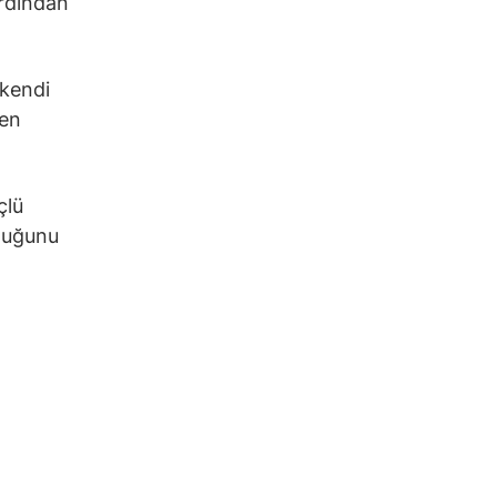
ardından
 kendi
wen
çlü
lduğunu