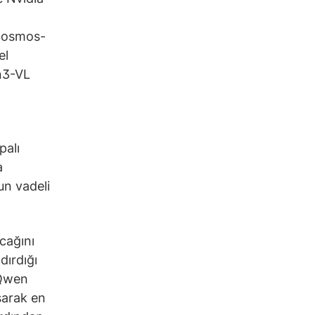
 Cosmos-
el
en3-VL
palı
a
un vadeli
cağını
dırdığı
 Qwen
şarak en