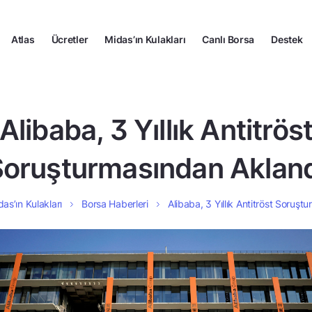
Atlas
Ücretler
Midas’ın Kulakları
Canlı Borsa
Destek
Alibaba, 3 Yıllık Antitrös
oruşturmasından Aklan
as’ın Kulakları
Borsa Haberleri
Alibaba, 3 Yıllık Antitröst Soruş