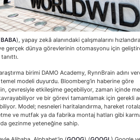
(
BABA
), yapay zekâ alanındaki çalışmalarını hızlandır
ve gerçek dünya görevlerinin otomasyonu için geliştird
tanıttı.
 araştırma birimi DAMO Academy, RynnBrain adını verd
 temel modeli duyurdu. Bloomberg’in haberine göre
n, çevresiyle etkileşime geçebiliyor, zaman içinde m
i kavrayabiliyor ve bir görevi tamamlamak için gerekli a
biliyor. Model; nesneleri haritalandırma, hareket rotala
tme ve mutfak ya da fabrika montaj hatları gibi karm
rda gezinme yeteneğine sahip.
yle Alibaba, Alphabet’in (
GOOG
) (
GOOGL
) Google v