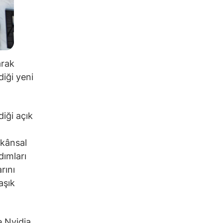
arak
iği yeni
iği açık
ekânsal
dımları
rını
aşık
e Nvidia