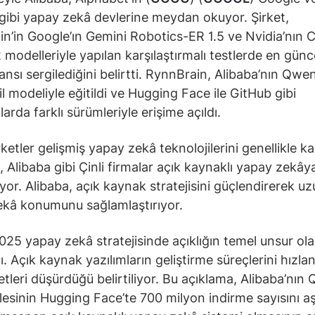
 gibi yapay zekâ devlerine meydan okuyor. Şirket,
n’in Google’ın Gemini Robotics-ER 1.5 ve Nvidia’nın
modelleriyle yapılan karşılaştırmalı testlerde en günc
nsı sergilediğini belirtti. RynnBrain, Alibaba’nın Qw
il modeliyle eğitildi ve Hugging Face ile GitHub gibi
arda farklı sürümleriyle erişime açıldı.
rketler gelişmiş yapay zekâ teknolojilerini genellikle ka
, Alibaba gibi Çinli firmalar açık kaynaklı yapay zekây
yor. Alibaba, açık kaynak stratejisini güçlendirerek uz
kâ konumunu sağlamlaştırıyor.
2025 yapay zekâ stratejisinde açıklığın temel unsur ola
. Açık kaynak yazılımların geliştirme süreçlerini hızlan
etleri düşürdüğü belirtiliyor. Bu açıklama, Alibaba’nın
lesinin Hugging Face’te 700 milyon indirme sayısını a