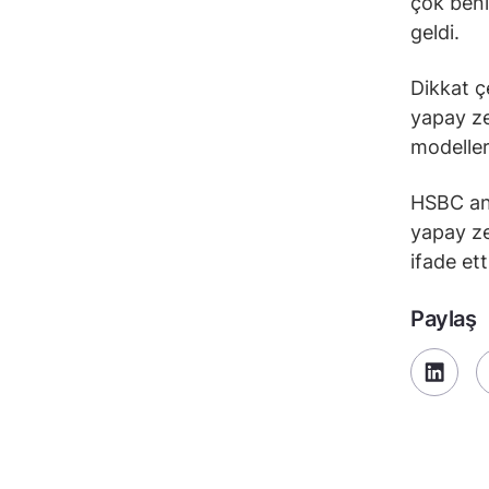
çok beni
geldi.
Dikkat ç
yapay ze
modeller
HSBC anal
yapay ze
ifade ett
Paylaş