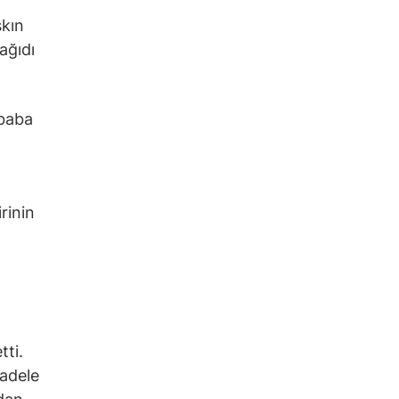
şkın
ağıdı
ibaba
rinin
tti.
cadele