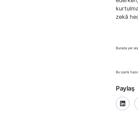
ederken,
kurtulmay
zekâ hed
Burada yer ala
Bu içerik hazı
Paylaş