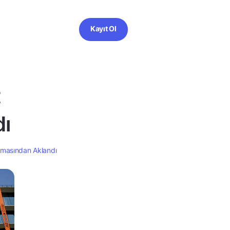
Kayıt Ol
t
dı
turmasından Aklandı