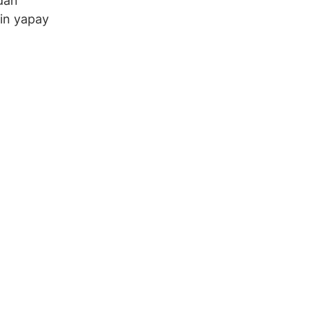
ıdan
tin yapay