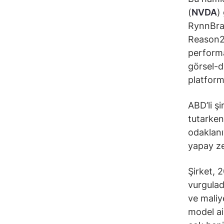
(
NVDA
)
RynnBrai
Reason2 
performa
görsel-d
platforml
ABD’li şi
tutarken
odaklanı
yapay ze
Şirket, 
vurguladı
ve maliy
model ai