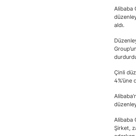
Alibaba 
düzenley
aldı.
Düzenley
Group’un
durdurdu
Çinli düz
4%’üne d
Alibaba’n
düzenley
Alibaba 
Şirket, 