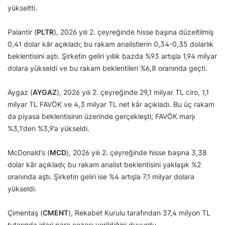
yükseltti.
Palantir (
PLTR
), 2026 yılı 2. çeyreğinde hisse başına düzeltilmiş
0,41 dolar kâr açıkladı; bu rakam analistlerin 0,34-0,35 dolarlık
beklentisini aştı. Şirketin geliri yıllık bazda %93 artışla 1,94 milyar
dolara yükseldi ve bu rakam beklentileri %6,8 oranında geçti.
Aygaz (
AYGAZ
), 2026 yılı 2. çeyreğinde 29,1 milyar TL ciro, 1,1
milyar TL FAVÖK ve 4,3 milyar TL net kâr açıkladı. Bu üç rakam
da piyasa beklentisinin üzerinde gerçekleşti; FAVÖK marjı
%3,1’den %3,9’a yükseldi.
McDonald’s (
MCD
), 2026 yılı 2. çeyreğinde hisse başına 3,38
dolar kâr açıkladı; bu rakam analist beklentisini yaklaşık %2
oranında aştı. Şirketin geliri ise %4 artışla 7,1 milyar dolara
yükseldi.
Çimentaş (
CMENT
), Rekabet Kurulu tarafından 37,4 milyon TL
tutarında idari para cezası verildiğini duyurdu.