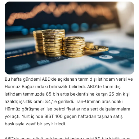
Bu hafta gündemi ABD’de açıklanan tarım dışı istihdam verisi ve
Hürmüz Boğazı’ndaki belirsizlik belirledi. ABD’de tarım dışı
istihdam temmuzda 85 bin artış beklentisine karşın 23 bin kişi
azaldı; işsizlik oranı %4,1’e geriledi. İran-Umman arasındaki
Hürmüz görüşmeleri ise petrol fiyatlarında sert dalgalanmalara
yol açtı. Yurt içinde BIST 100 geçen haftadan taşınan satış
baskısıyla zayıf bir seyir izledi.
ABD’de cuma günü açıklanan istihdam verisi 80 bin kişilik artış