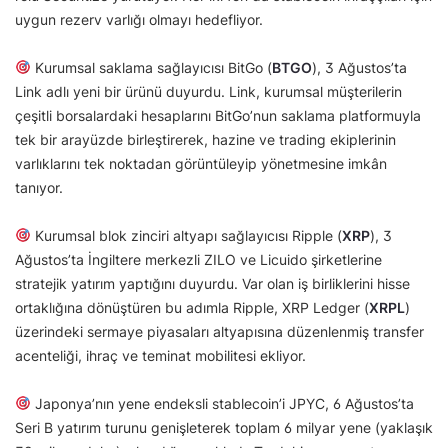
uygun rezerv varlığı olmayı hedefliyor.
Kurumsal saklama sağlayıcısı BitGo (
BTGO
), 3 Ağustos’ta
Link adlı yeni bir ürünü duyurdu. Link, kurumsal müşterilerin
çeşitli borsalardaki hesaplarını BitGo’nun saklama platformuyla
tek bir arayüzde birleştirerek, hazine ve trading ekiplerinin
varlıklarını tek noktadan görüntüleyip yönetmesine imkân
tanıyor.
Kurumsal blok zinciri altyapı sağlayıcısı Ripple (
XRP
), 3
Ağustos’ta İngiltere merkezli ZILO ve Licuido şirketlerine
stratejik yatırım yaptığını duyurdu. Var olan iş birliklerini hisse
ortaklığına dönüştüren bu adımla Ripple, XRP Ledger (
XRPL
)
üzerindeki sermaye piyasaları altyapısına düzenlenmiş transfer
acenteliği, ihraç ve teminat mobilitesi ekliyor.
Japonya’nın yene endeksli stablecoin’i JPYC, 6 Ağustos’ta
Seri B yatırım turunu genişleterek toplam 6 milyar yene (yaklaşık