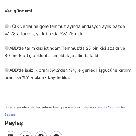
Veri gündemi
TÜİK verilerine göre temmuz ayında enflasyon aylık bazda
%1,78 artarken, yıllık bazda %31,75 oldu.
ABD’de tarım dışı istihdam Temmuz’da 23 bin kişi azaldı ve
80 binlik artış beklentisinin oldukça altında kaldı.
ABD’de işsizlik oranı %4,2’den %4,1’e geriledi. İşgücüne katılım
oranı ise %61,4 olarak kaydedildi.
Burada yer alan bilgiler yatırım tavsiyesi içermez. Bilgi için:
Midas Sorumluluk
Beyanı
Paylaş