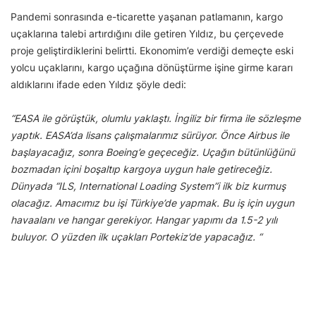
Pandemi sonrasında e-ticarette yaşanan patlamanın, kargo
uçaklarına talebi artırdığını dile getiren Yıldız, bu çerçevede
proje geliştirdiklerini belirtti. Ekonomim’e verdiği demeçte eski
yolcu uçaklarını, kargo uçağına dönüştürme işine girme kararı
aldıklarını ifade eden Yıldız şöyle dedi:
“EASA ile görüştük, olumlu yaklaştı. İngiliz bir firma ile sözleşme
yaptık. EASA’da lisans çalışmalarımız sürüyor. Önce Airbus ile
başlayacağız, sonra Boeing’e geçeceğiz. Uçağın bütünlüğünü
bozmadan içini boşaltıp kargoya uygun hale getireceğiz.
Dünyada “ILS, International Loading System”i ilk biz kurmuş
olacağız. Amacımız bu işi Türkiye’de yapmak. Bu iş için uygun
havaalanı ve hangar gerekiyor. Hangar yapımı da 1.5-2 yılı
buluyor. O yüzden ilk uçakları Portekiz’de yapacağız. “