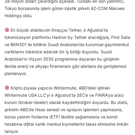
38 milyon dolar) çıkardığını açıkladı. Turdaki en son yatırımcı,
Tokyo borsasında işlem gören lojistik şirketi AZ-COM Maruwa
Holdings oldu.
En büyük stablecoin ihraççısı Tether, 6 Ağustos’ta
tokenizasyon platformu Hadron by Tether aracılığıyla, First Data
ve BKN301 ile birlikte Suudi Arabistan’da kurumsal gayrimenkul
varlıklarını tokenize edecek bir iş birliği duyurdu. Suudi
Arabistan’ın Vizyon 2030 programına dayanan bu girişimin
ileride enerji ve altyapı finansmanı gibi alanlara da genişlemesi
planlanıyor.
Kripto piyasa yapıcısı Wintermute, ABD’deki iştiraki
Wintermute USA LLC’yi 6 Ağustos’ta SEC’e ve FINRA’ya aracı
kurum (broker-dealer) olarak kaydettirdiğini duyurdu. Bu statü,
şirketin ABD’de hisse senedi ve opsiyon işlemleri yapmasına,
borsa yatırım fonlarına (ETF) likidite sağlamasına ve kendi
hesabına dijital varlık menkul kıymetlerini takas etmesine imkân
tanıyor.