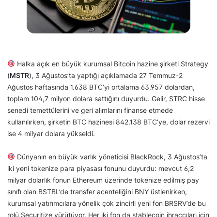
Halka açık en büyük kurumsal Bitcoin hazine şirketi Strategy
(
MSTR
), 3 Ağustos’ta yaptığı açıklamada 27 Temmuz-2
Ağustos haftasında 1.638 BTC’yi ortalama 63.957 dolardan,
toplam 104,7 milyon dolara sattığını duyurdu. Gelir, STRC hisse
senedi temettülerini ve geri alımlarını finanse etmede
kullanılırken, şirketin BTC hazinesi 842.138 BTC’ye, dolar rezervi
ise 4 milyar dolara yükseldi.
Dünyanın en büyük varlık yöneticisi BlackRock, 3 Ağustos’ta
iki yeni tokenize para piyasası fonunu duyurdu: mevcut 6,2
milyar dolarlık fonun Ethereum üzerinde tokenize edilmiş pay
sınıfı olan BSTBL’de transfer acenteliğini BNY üstlenirken,
kurumsal yatırımcılara yönelik çok zincirli yeni fon BRSRV’de bu
rolü Securitize yürütüyor. Her iki fon da stablecoin ihraççıları için