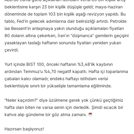
beklentisine karşın 23 bin kişilik düşüşle geldi; mayıs-haziran
döneminde de toplam 103 bin kişilik aşağı revizyon yapıldı. Bu
tablo, Fed’in gelecek adımlarına dair belirsizliği artırdı. Petrolde
ise Bessent’in anlaşmaya yakın olunduğu açıklamaları fiyatları
80 doların altına çekerken, İran’ın “düşmanca” gemilerin geçişini
yasaklayan taslağı haftanın sonunda fiyatları yeniden yukarı
çevirdi.
Yurt içinde BIST 100, önceki haftanın %3,48’lik kaybının
ardından Temmuz’u %4,70 negatif kapattı. Hafta içi toparlanma
çabaları kalıcı olamadı; endeks haftayı istihdam verisi
beklentisiyle sınırlı bir yükselişle tamamlama eğiliminde.
“Neler kaçırdım?” diye üzülmene gerek yok çünkü geçtiğimiz
hafta olan biten ne varsa senin için derledik. Şimdi sıcacık bir
kahve alıp gündeme bir göz atma zamanı.
Hazırsan başlıyoruz!