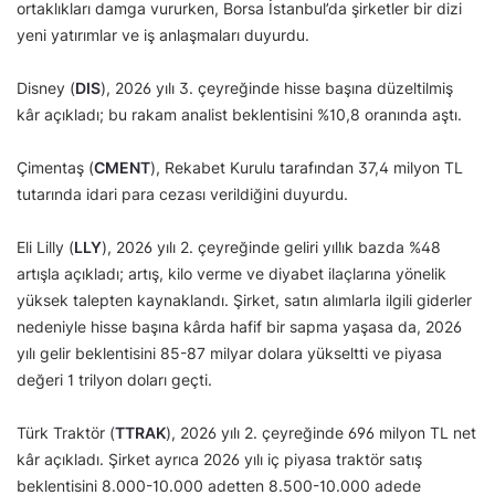
ortaklıkları damga vururken, Borsa İstanbul’da şirketler bir dizi
yeni yatırımlar ve iş anlaşmaları duyurdu.
Disney (
DIS
), 2026 yılı 3. çeyreğinde hisse başına düzeltilmiş
kâr açıkladı; bu rakam analist beklentisini %10,8 oranında aştı.
Çimentaş (
CMENT
), Rekabet Kurulu tarafından 37,4 milyon TL
tutarında idari para cezası verildiğini duyurdu.
Eli Lilly (
LLY
), 2026 yılı 2. çeyreğinde geliri yıllık bazda %48
artışla açıkladı; artış, kilo verme ve diyabet ilaçlarına yönelik
yüksek talepten kaynaklandı. Şirket, satın alımlarla ilgili giderler
nedeniyle hisse başına kârda hafif bir sapma yaşasa da, 2026
yılı gelir beklentisini 85-87 milyar dolara yükseltti ve piyasa
değeri 1 trilyon doları geçti.
Türk Traktör (
TTRAK
), 2026 yılı 2. çeyreğinde 696 milyon TL net
kâr açıkladı. Şirket ayrıca 2026 yılı iç piyasa traktör satış
beklentisini 8.000-10.000 adetten 8.500-10.000 adede