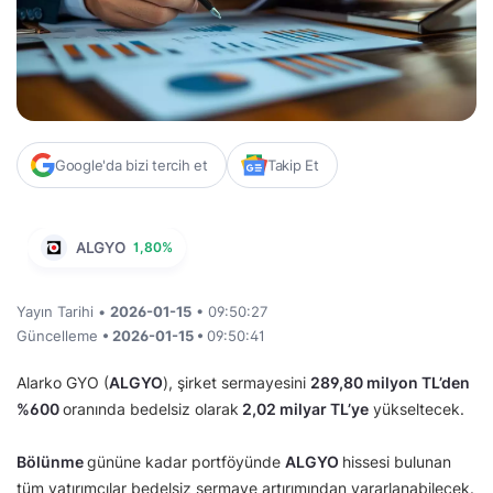
Google'da bizi tercih et
Takip Et
ALGYO
1,80%
Yayın Tarihi •
2026-01-15
• 09:50:27
Güncelleme
• 2026-01-15 •
09:50:41
Alarko GYO (
ALGYO
), şirket sermayesini
289,80 milyon TL’den
%600
oranında bedelsiz olarak
2,02 milyar TL’ye
yükseltecek.
Bölünme
gününe kadar portföyünde
ALGYO
hissesi bulunan
tüm yatırımcılar bedelsiz sermaye artırımından yararlanabilecek.