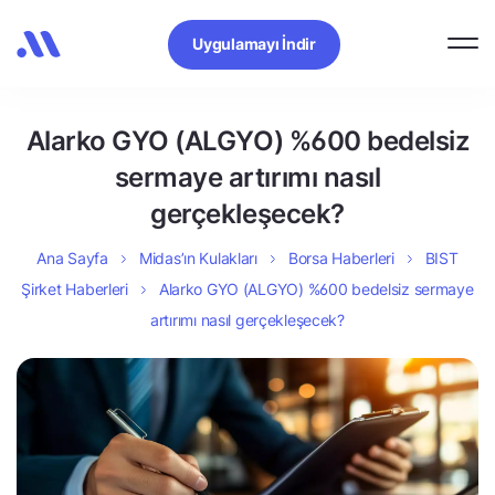
Uygulamayı İndir
Alarko GYO (ALGYO) %600 bedelsiz
sermaye artırımı nasıl
gerçekleşecek?
Ana Sayfa
Midas’ın Kulakları
Borsa Haberleri
BIST
Şirket Haberleri
Alarko GYO (ALGYO) %600 bedelsiz sermaye
artırımı nasıl gerçekleşecek?