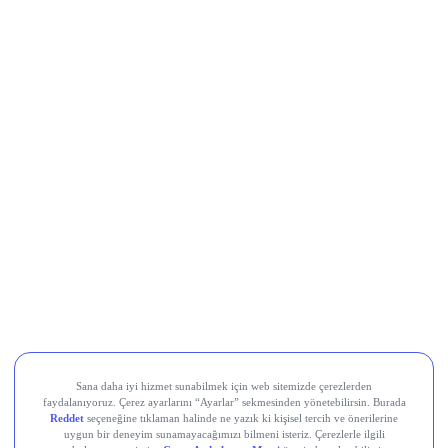
TL’lik piyasa beklentisinin oldukça üzerinde gerçekleşti ve
yıllık bazda %32 artışa işaret etti.
Türk Telekom (TTKOM)
, yılın ilk yarısında net kârını yıllık
%26 artışla 17,2 milyar TL’ye çıkardı; ikinci çeyrek geliri yıllık
%9,3 artışla 72,8 milyar TL oldu.
Ereğli Demir Çelik (EREGL)
, ikinci çeyrekte 8,5 milyar TL
net kâr açıkladı.
Halkbank (HALKB)
, ikincil halka arz kapsamında
sermayesini %25 oranında artıracağını duyurdu; yurt dışı
koordinasyon için Citi ve JP Morgan’ı yetkilendirdi.
Şekerbank (SKBNK)
, yılın ilk yarısında konsolide bazda 2
milyar TL (solo bazda 1,5 milyar TL) net kâr elde etti; aktif
büyüklüğü yılbaşına göre %32 artışla 268,9 milyar TL’ye
ulaştı.
Devr-i Alem: Dünyada Neler Oluyor?
Küresel hisse senetleri rekor seviyelere yakın seyrediyor;