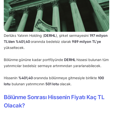
Derlüks Yatırım Holding (
DERHL
), şirket sermayesini
197 milyon
TL’den
%401,40
oranında bedelsiz olarak
989 milyon TL’ye
yükseltecek.
Bölünme
gününe kadar portföyünde
DERHL
hissesi bulunan tüm
yatırımcılar bedelsiz sermaye artırımından yararlanabilecek.
Hissenin
%
401,40
oranında bölünmeye gitmesiyle birlikte
100
lotu
bulunan yatırımcının
501 lotu
olacak.
Bölünme Sonrası Hissenin Fiyatı Kaç TL
Olacak?