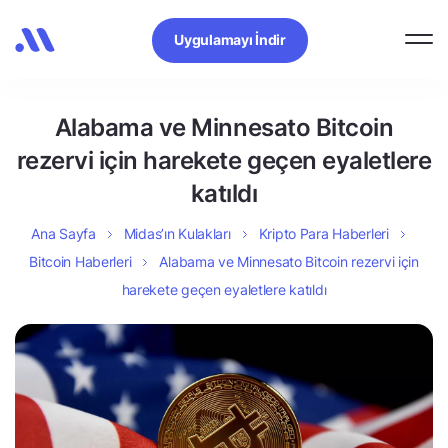
Uygulamayı İndir
Alabama ve Minnesato Bitcoin
rezervi için harekete geçen eyaletlere
katıldı
Ana Sayfa
Midas’ın Kulakları
Kripto Para Haberleri
Bitcoin Haberleri
Alabama ve Minnesato Bitcoin rezervi için
harekete geçen eyaletlere katıldı