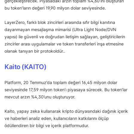
gerçekleştirecek. Piyasadaki arzın toplam %4,60’ını oluşturan
bu token’ların değeri 19,90 milyon dolar seviyesinde.
LayerZero, farklı blok zincirleri arasında sıfır bilgi kanıtına
dayanmayan mesajlaşma mimarisi (Ultra Light Node/DVN
yapısı) ile güvenli ve doğrudan iletişim sağlayan, geliştiricilerin
zincirler arası uygulamalar ve token transferleri inşa etmesine
olanak tanıyan bir protokoldür..
Kaito (KAITO)
Platform, 20 Temmuz’da toplam değeri 16,45 milyon dolar
seviyesinde 17,59 milyon token’ı piyasaya sürecek. Bu token’lar
mevcut arzın %4,30’unu oluşturuyor.
Kaito, yapay zeka kullanarak kripto dünyasındaki dağınık içerik
ve haberleri analiz eden, kullanıcıların katkılarını ölçüp
ödüllendiren bir bilgi ve içerik platformudur.