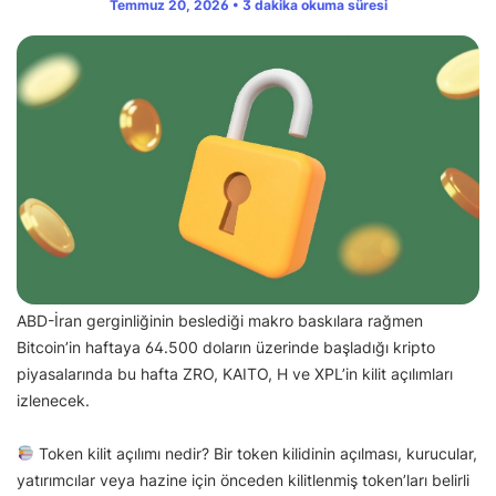
Temmuz 20, 2026 • 3 dakika okuma süresi
ABD-İran gerginliğinin beslediği makro baskılara rağmen
Bitcoin’in haftaya 64.500 doların üzerinde başladığı kripto
piyasalarında bu hafta ZRO, KAITO, H ve XPL’in kilit açılımları
izlenecek.
Token kilit açılımı nedir? Bir token kilidinin açılması, kurucular,
yatırımcılar veya hazine için önceden kilitlenmiş token’ları belirli