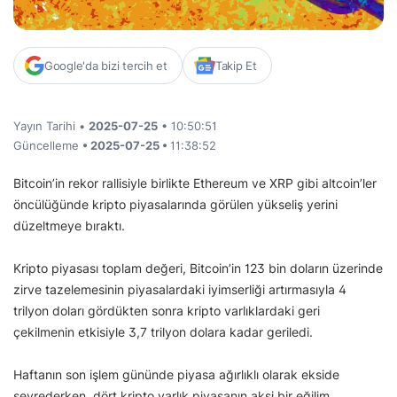
Google'da bizi tercih et
Takip Et
Yayın Tarihi •
2025-07-25
• 10:50:51
Güncelleme
• 2025-07-25 •
11:38:52
Bitcoin’in rekor rallisiyle birlikte Ethereum ve XRP gibi altcoin’ler
öncülüğünde kripto piyasalarında görülen yükseliş yerini
düzeltmeye bıraktı.
Kripto piyasası toplam değeri, Bitcoin’in 123 bin doların üzerinde
zirve tazelemesinin piyasalardaki iyimserliği artırmasıyla 4
trilyon doları gördükten sonra kripto varlıklardaki geri
çekilmenin etkisiyle 3,7 trilyon dolara kadar geriledi.
Haftanın son işlem gününde piyasa ağırlıklı olarak ekside
seyrederken, dört kripto varlık piyasanın aksi bir eğilim