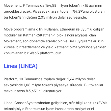
Movement, 9 Temmuz’da 164,58 milyon token’ın kilit açılımını
gerçekleştirecek. Piyasadaki arzın toplam %4,29’unu oluşturan
bu token’ların değeri 2,05 milyon dolar seviyesinde.
Move programlama dilini kullanan, Ethereum ile uyumlu çalışan
modüler bir Katman-2/Katman-1 blok zinciri altyapısı olan
Movement, son dönemde stablecoin ve DeFi uygulamaları için
küresel bir “settlement ve yield katmanı” olma yönünde yeniden
konumlanan bir Web3 platformudur.
Linea (LINEA)
Platform, 10 Temmuz’da toplam değeri 2,64 milyon dolar
seviyesinde 1,08 milyar token’ı piyasaya sürecek. Bu token’lar
mevcut arzın %3,63’ünü oluşturuyor.
Linea, ConsenSys tarafından geliştirilen, sıfır bilgi kanıtı (zkEVM)
teknolojisiyle Ethereum’un işlem hızını artırıp maliyetlerini