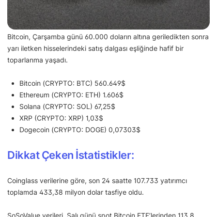
Bitcoin, Çarşamba günü 60.000 doların altına geriledikten sonra
yarı iletken hisselerindeki satış dalgası eşliğinde hafif bir
toparlanma yaşadı.
Bitcoin (CRYPTO: BTC) 560.649$
Ethereum (CRYPTO: ETH) 1.606$
Solana (CRYPTO: SOL) 67,25$
XRP (CRYPTO: XRP) 1,03$
Dogecoin (CRYPTO: DOGE) 0,07303$
Dikkat Çeken İstatistikler:
Coinglass verilerine göre, son 24 saatte 107.733 yatırımcı
toplamda 433,38 milyon dolar tasfiye oldu.
SoSoValue verileri, Salı günü spot Bitcoin ETF’lerinden 113,8