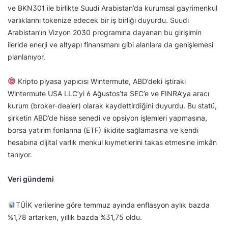
ve BKN301 ile birlikte Suudi Arabistan’da kurumsal gayrimenkul
varlıklarını tokenize edecek bir iş birliği duyurdu. Suudi
Arabistan’ın Vizyon 2030 programına dayanan bu girişimin
ileride enerji ve altyapı finansmanı gibi alanlara da genişlemesi
planlanıyor.
Kripto piyasa yapıcısı Wintermute, ABD’deki iştiraki
Wintermute USA LLC’yi 6 Ağustos’ta SEC’e ve FINRA’ya aracı
kurum (broker-dealer) olarak kaydettirdiğini duyurdu. Bu statü,
şirketin ABD’de hisse senedi ve opsiyon işlemleri yapmasına,
borsa yatırım fonlarına (ETF) likidite sağlamasına ve kendi
hesabına dijital varlık menkul kıymetlerini takas etmesine imkân
tanıyor.
Veri gündemi
TÜİK verilerine göre temmuz ayında enflasyon aylık bazda
%1,78 artarken, yıllık bazda %31,75 oldu.