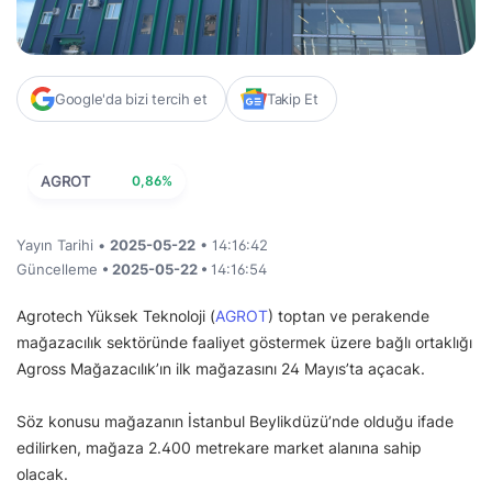
Google'da bizi tercih et
Takip Et
AGROT
0,86%
Yayın Tarihi •
2025-05-22
• 14:16:42
Güncelleme
• 2025-05-22 •
14:16:54
Agrotech Yüksek Teknoloji (
AGROT
) toptan ve perakende
mağazacılık sektöründe faaliyet göstermek üzere bağlı ortaklığı
Agross Mağazacılık’ın ilk mağazasını 24 Mayıs’ta açacak.
Söz konusu mağazanın İstanbul Beylikdüzü’nde olduğu ifade
edilirken, mağaza 2.400 metrekare market alanına sahip
olacak.