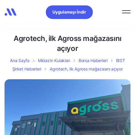
Uygulamayı İndir
Agrotech, ilk Agross mağazasını
açıyor
Ana Sayfa
Midas’ın Kulakları
Borsa Haberleri
BIST
Şirket Haberleri
Agrotech, ilk Agross mağazasını açıyor