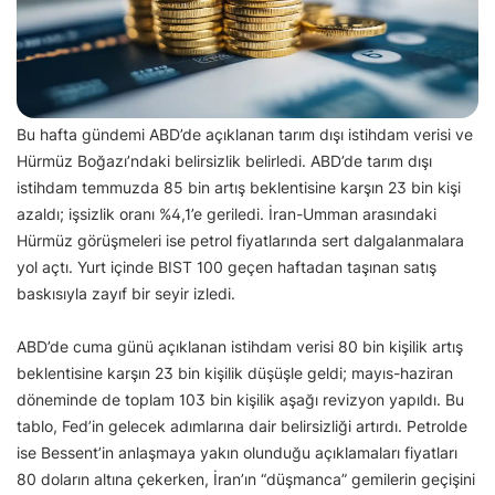
Bu hafta gündemi ABD’de açıklanan tarım dışı istihdam verisi ve
Hürmüz Boğazı’ndaki belirsizlik belirledi. ABD’de tarım dışı
istihdam temmuzda 85 bin artış beklentisine karşın 23 bin kişi
azaldı; işsizlik oranı %4,1’e geriledi. İran-Umman arasındaki
Hürmüz görüşmeleri ise petrol fiyatlarında sert dalgalanmalara
yol açtı. Yurt içinde BIST 100 geçen haftadan taşınan satış
baskısıyla zayıf bir seyir izledi.
ABD’de cuma günü açıklanan istihdam verisi 80 bin kişilik artış
beklentisine karşın 23 bin kişilik düşüşle geldi; mayıs-haziran
döneminde de toplam 103 bin kişilik aşağı revizyon yapıldı. Bu
tablo, Fed’in gelecek adımlarına dair belirsizliği artırdı. Petrolde
ise Bessent’in anlaşmaya yakın olunduğu açıklamaları fiyatları
80 doların altına çekerken, İran’ın “düşmanca” gemilerin geçişini