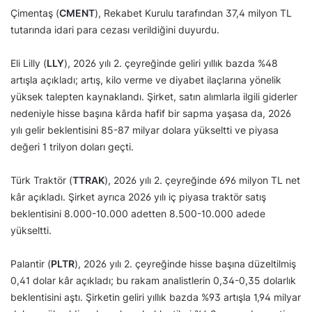
Çimentaş (
CMENT
), Rekabet Kurulu tarafından 37,4 milyon TL
tutarında idari para cezası verildiğini duyurdu.
Eli Lilly (
LLY
), 2026 yılı 2. çeyreğinde geliri yıllık bazda %48
artışla açıkladı; artış, kilo verme ve diyabet ilaçlarına yönelik
yüksek talepten kaynaklandı. Şirket, satın alımlarla ilgili giderler
nedeniyle hisse başına kârda hafif bir sapma yaşasa da, 2026
yılı gelir beklentisini 85-87 milyar dolara yükseltti ve piyasa
değeri 1 trilyon doları geçti.
Türk Traktör (
TTRAK
), 2026 yılı 2. çeyreğinde 696 milyon TL net
kâr açıkladı. Şirket ayrıca 2026 yılı iç piyasa traktör satış
beklentisini 8.000-10.000 adetten 8.500-10.000 adede
yükseltti.
Palantir (
PLTR
), 2026 yılı 2. çeyreğinde hisse başına düzeltilmiş
0,41 dolar kâr açıkladı; bu rakam analistlerin 0,34-0,35 dolarlık
beklentisini aştı. Şirketin geliri yıllık bazda %93 artışla 1,94 milyar