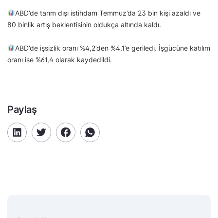
ABD’de tarım dışı istihdam Temmuz’da 23 bin kişi azaldı ve
80 binlik artış beklentisinin oldukça altında kaldı.
ABD’de işsizlik oranı %4,2’den %4,1’e geriledi. İşgücüne katılım
oranı ise %61,4 olarak kaydedildi.
Paylaş