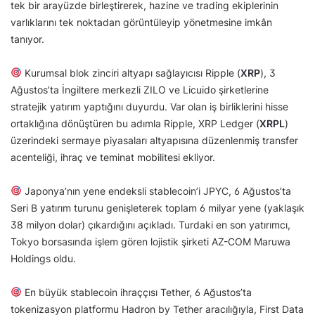
tek bir arayüzde birleştirerek, hazine ve trading ekiplerinin
varlıklarını tek noktadan görüntüleyip yönetmesine imkân
tanıyor.
Kurumsal blok zinciri altyapı sağlayıcısı Ripple (
XRP
), 3
Ağustos’ta İngiltere merkezli ZILO ve Licuido şirketlerine
stratejik yatırım yaptığını duyurdu. Var olan iş birliklerini hisse
ortaklığına dönüştüren bu adımla Ripple, XRP Ledger (
XRPL
)
üzerindeki sermaye piyasaları altyapısına düzenlenmiş transfer
acenteliği, ihraç ve teminat mobilitesi ekliyor.
Japonya’nın yene endeksli stablecoin’i JPYC, 6 Ağustos’ta
Seri B yatırım turunu genişleterek toplam 6 milyar yene (yaklaşık
38 milyon dolar) çıkardığını açıkladı. Turdaki en son yatırımcı,
Tokyo borsasında işlem gören lojistik şirketi AZ-COM Maruwa
Holdings oldu.
En büyük stablecoin ihraççısı Tether, 6 Ağustos’ta
tokenizasyon platformu Hadron by Tether aracılığıyla, First Data