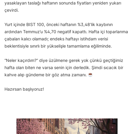
yasaklayan taslağı haftanın sonunda fiyatları yeniden yukarı
çevirdi.
Yurt içinde BIST 100, önceki haftanın %3,48’lik kaybının
ardından Temmuz’u %4,70 negatif kapattı. Hafta içi toparlanma
çabaları kalıcı olamadı; endeks haftayı istihdam verisi
beklentisiyle sınırlı bir yükselişle tamamlama eğiliminde.
“Neler kaçırdım?” diye üzülmene gerek yok çünkü geçtiğimiz
hafta olan biten ne varsa senin için derledik. Şimdi sıcacık bir
kahve alıp gündeme bir göz atma zamanı.
Hazırsan başlıyoruz!