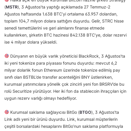
(
MSTR
), 3 Ağustos’ta yaptığı açıklamada 27 Temmuz-2
Ağustos haftasında 1.638 BTC’yi ortalama 63.957 dolardan,
toplam 104,7 milyon dolara sattığını duyurdu. Gelir, STRC hisse
senedi temettülerini ve geri alımlarını finanse etmede
kullanılırken, şirketin BTC hazinesi 842.138 BTC’ye, dolar rezervi
ise 4 milyar dolara yükseldi.
Dünyanın en büyük varlık yöneticisi BlackRock, 3 Ağustos’ta
iki yeni tokenize para piyasası fonunu duyurdu: mevcut 6,2
milyar dolarlık fonun Ethereum üzerinde tokenize edilmiş pay
sınıfı olan BSTBL’de transfer acenteliğini BNY üstlenirken,
kurumsal yatırımcılara yönelik çok zincirli yeni fon BRSRV’de bu
rolü Securitize yürütüyor. Her iki fon da stablecoin ihraççıları için
uygun rezerv varlığı olmayı hedefliyor.
Kurumsal saklama sağlayıcısı BitGo (
BTGO
), 3 Ağustos’ta
Link adlı yeni bir ürünü duyurdu. Link, kurumsal müşterilerin
çeşitli borsalardaki hesaplarını BitGo’nun saklama platformuyla