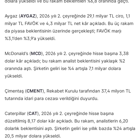
dolara yükseldi ve bu rakam beklentileri %6,8 oranında geçti.
Aygaz (
AYGAZ
), 2026 yılı 2. çeyreğinde 29,1 milyar TL ciro, 1,1
milyar TL FAVÖK ve 4,3 milyar TL net kâr açıkladı. Bu üç rakam
da piyasa beklentisinin üzerinde gerçekleşti; FAVÖK marjı
%3,1’den %3,9’a yükseldi.
McDonald’s (
MCD
), 2026 yılı 2. çeyreğinde hisse başına 3,38
dolar kâr açıkladı; bu rakam analist beklentisini yaklaşık %2
oranında aştı. Şirketin geliri ise %4 artışla 7,1 milyar dolara
yükseldi.
Çimentaş (
CMENT
), Rekabet Kurulu tarafından 37,4 milyon TL
tutarında idari para cezası verildiğini duyurdu.
Caterpillar (
CAT
), 2026 yılı 2. çeyreğinde hisse başına
düzeltilmiş 8,17 dolar kâr açıkladı. Bu rakam, analistlerin 6,20
dolarlık beklentisini aştı. Şirketin geliri ise yıllık bazda %24 artışla
20,5 milyar dolara yükseldi.