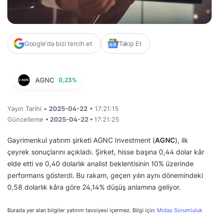
Google'da bizi tercih et
Takip Et
AGNC
0,23%
Yayın Tarihi •
2025-04-22
• 17:21:15
Güncelleme
• 2025-04-22 •
17:21:25
Gayrimenkul yatırım şirketi AGNC Investment (
AGNC
), ilk
çeyrek sonuçlarını açıkladı. Şirket, hisse başına 0,44 dolar kâr
elde etti ve 0,40 dolarlık analist beklentisinin 10% üzerinde
performans gösterdi. Bu rakam, geçen yılın aynı dönemindeki
0,58 dolarlık kâra göre 24,14% düşüş anlamına geliyor.
Burada yer alan bilgiler yatırım tavsiyesi içermez. Bilgi için:
Midas Sorumluluk