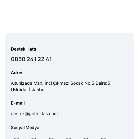
Destek Hattı
0850 241 22 41
Adres
Altunizade Mah. İnci Çıkmazı Sokak No:3 Daire:3
Üsküdar İstanbul
E-mail
destek@getmidas.com
Sosyal Medya