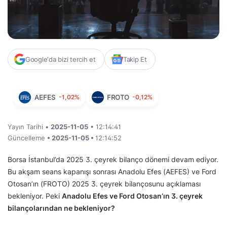
Google'da bizi tercih et
Takip Et
AEFES
-1,02%
FROTO
-0,12%
Yayın Tarihi •
2025-11-05
• 12:14:41
Güncelleme
• 2025-11-05 •
12:14:52
Borsa İstanbul’da 2025 3. çeyrek bilanço dönemi devam ediyor.
Bu akşam seans kapanışı sonrası Anadolu Efes (AEFES) ve Ford
Otosan’ın (FROTO) 2025 3. çeyrek bilançosunu açıklaması
bekleniyor. Peki
Anadolu Efes ve Ford Otosan’ın 3. çeyrek
bilançolarından ne bekleniyor?