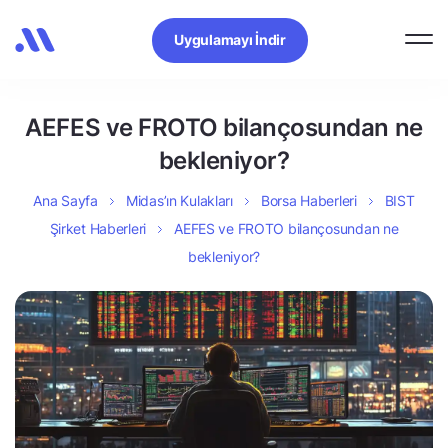
Uygulamayı İndir
AEFES ve FROTO bilançosundan ne
bekleniyor?
Ana Sayfa
Midas’ın Kulakları
Borsa Haberleri
BIST
Şirket Haberleri
AEFES ve FROTO bilançosundan ne
bekleniyor?