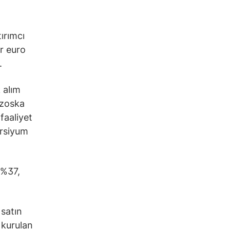
ırımcı
ar euro
.
 alım
rzoska
faaliyet
orsiyum
 %37,
 satın
 kurulan