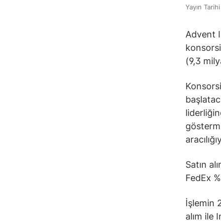
Yayın Tarih
Advent I
konsorsi
(9,3 mil
Konsorsi
başlatac
liderliğ
gösterme
aracılığ
Satın al
FedEx %3
İşlemin 
alım ile