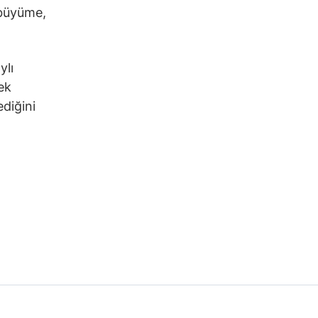
 büyüme,
ylı
nek
diğini