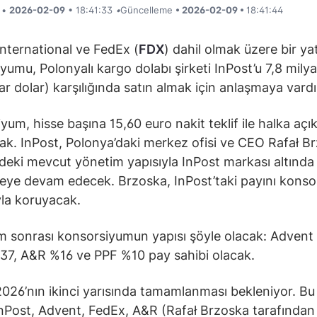
i •
2026-02-09
• 18:41:33
•
Güncelleme
• 2026-02-09 •
18:41:44
nternational ve FedEx (
FDX
) dahil olmak üzere bir yat
yumu, Polonyalı kargo dolabı şirketi InPost’u 7,8 mily
yar dolar) karşılığında satın almak için anlaşmaya vardı
yum, hisse başına 15,60 euro nakit teklif ile halka açık
ak. InPost, Polonya’daki merkez ofisi ve CEO Rafał B
indeki mevcut yönetim yapısıyla InPost markası altında 
ye devam edecek. Brzoska, InPost’taki payını kons
ıyla koruyacak.
ım sonrası konsorsiyumun yapısı şöyle olacak: Advent
7, A&R %16 ve PPF %10 pay sahibi olacak.
2026’nın ikinci yarısında tamamlanması bekleniyor. Bu
 InPost, Advent, FedEx, A&R (Rafał Brzoska tarafından