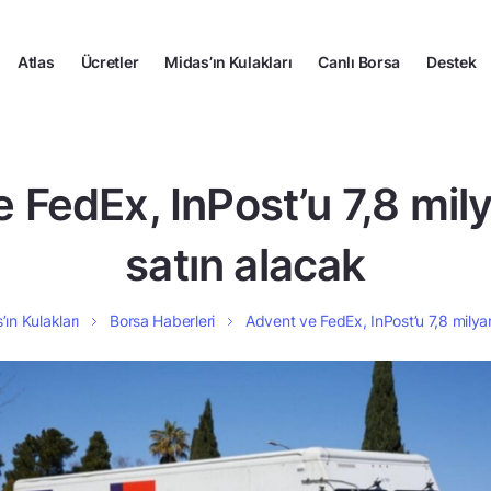
Atlas
Ücretler
Midas’ın Kulakları
Canlı Borsa
Destek
 FedEx, InPost’u 7,8 mil
satın alacak
’ın Kulakları
Borsa Haberleri
Advent ve FedEx, InPost’u 7,8 milya