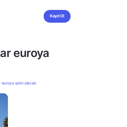
Kayıt Ol
yar euroya
r euroya satın alacak