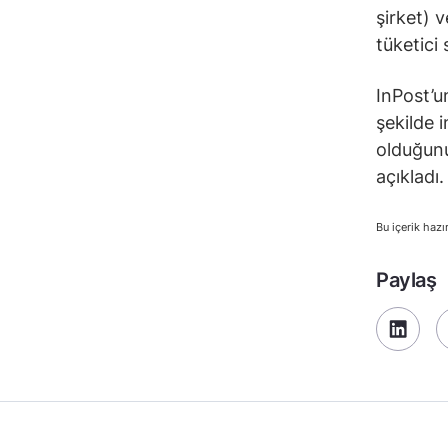
şirket) 
tüketici
InPost’u
şekilde i
olduğunu
açıkladı.
Bu içerik hazı
Paylaş