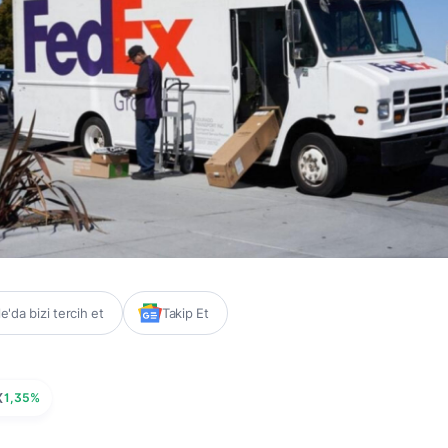
'da bizi tercih et
Takip Et
X
1,35%