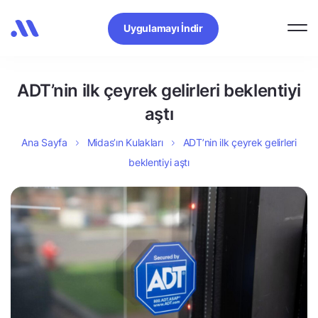
Uygulamayı İndir
ADT’nin ilk çeyrek gelirleri beklentiyi
aştı
Ana Sayfa
Midas’ın Kulakları
ADT’nin ilk çeyrek gelirleri
beklentiyi aştı