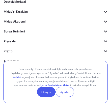
Destek Merkezi
Midas'ın Kulakları
Midas Akademi
Borsa Terimleri
Piyasalar
Kripto
Ayrıcalıklar
Kişisel Verilerin
Gizlilik
Yasal
Çerez
Korunması
Politikası
Duyurular
Ayarları
© 2026 Midas Finansal Teknolojiler A.Ş. Tüm hakları saklıdır.