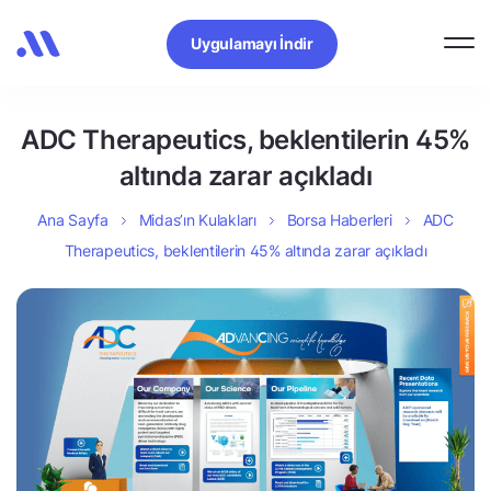
Uygulamayı İndir
ADC Therapeutics, beklentilerin 45%
altında zarar açıkladı
Ana Sayfa
Midas’ın Kulakları
Borsa Haberleri
ADC
Therapeutics, beklentilerin 45% altında zarar açıkladı