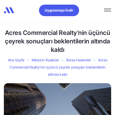
Uygulamayı İndir
Acres Commercial Realty’nin üçüncü
çeyrek sonuçları beklentilerin altında
kaldı
Ana Sayfa
Midas’ın Kulakları
Borsa Haberleri
Acres
Commercial Realty’nin üçüncü çeyrek sonuçları beklentilerin
altında kaldı