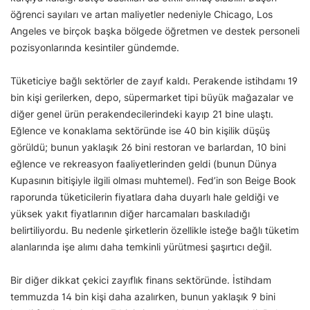
öğrenci sayıları ve artan maliyetler nedeniyle Chicago, Los
Angeles ve birçok başka bölgede öğretmen ve destek personeli
pozisyonlarında kesintiler gündemde.
Tüketiciye bağlı sektörler de zayıf kaldı. Perakende istihdamı 19
bin kişi gerilerken, depo, süpermarket tipi büyük mağazalar ve
diğer genel ürün perakendecilerindeki kayıp 21 bine ulaştı.
Eğlence ve konaklama sektöründe ise 40 bin kişilik düşüş
görüldü; bunun yaklaşık 26 bini restoran ve barlardan, 10 bini
eğlence ve rekreasyon faaliyetlerinden geldi (bunun Dünya
Kupasının bitişiyle ilgili olması muhtemel). Fed’in son Beige Book
raporunda tüketicilerin fiyatlara daha duyarlı hale geldiği ve
yüksek yakıt fiyatlarının diğer harcamaları baskıladığı
belirtiliyordu. Bu nedenle şirketlerin özellikle isteğe bağlı tüketim
alanlarında işe alımı daha temkinli yürütmesi şaşırtıcı değil.
Bir diğer dikkat çekici zayıflık finans sektöründe. İstihdam
temmuzda 14 bin kişi daha azalırken, bunun yaklaşık 9 bini