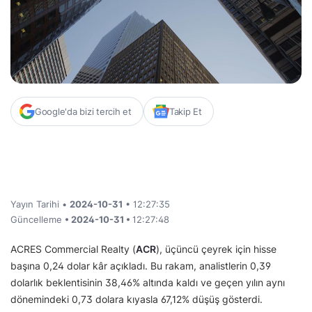
Google'da bizi tercih et
Takip Et
Yayın Tarihi •
2024-10-31
• 12:27:35
Güncelleme
• 2024-10-31 •
12:27:48
ACRES Commercial Realty (
ACR
), üçüncü çeyrek için hisse
başına 0,24 dolar kâr açıkladı. Bu rakam, analistlerin 0,39
dolarlık beklentisinin 38,46% altında kaldı ve geçen yılın aynı
dönemindeki 0,73 dolara kıyasla 67,12% düşüş gösterdi.