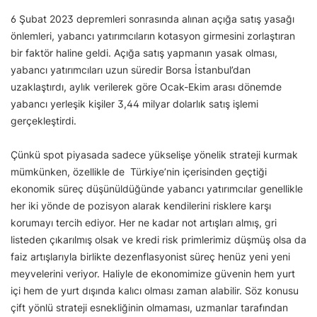
6 Şubat 2023 depremleri sonrasında alınan açığa satış yasağı
önlemleri, yabancı yatırımcıların kotasyon girmesini zorlaştıran
bir faktör haline geldi. Açığa satış yapmanın yasak olması,
yabancı yatırımcıları uzun süredir Borsa İstanbul’dan
uzaklaştırdı, aylık verilerek göre Ocak-Ekim arası dönemde
yabancı yerleşik kişiler 3,44 milyar dolarlık satış işlemi
gerçekleştirdi.
Çünkü spot piyasada sadece yükselişe yönelik strateji kurmak
mümkünken, özellikle de Türkiye’nin içerisinden geçtiği
ekonomik süreç düşünüldüğünde yabancı yatırımcılar genellikle
her iki yönde de pozisyon alarak kendilerini risklere karşı
korumayı tercih ediyor. Her ne kadar not artışları almış, gri
listeden çıkarılmış olsak ve kredi risk primlerimiz düşmüş olsa da
faiz artışlarıyla birlikte dezenflasyonist süreç henüz yeni yeni
meyvelerini veriyor. Haliyle de ekonomimize güvenin hem yurt
içi hem de yurt dışında kalıcı olması zaman alabilir. Söz konusu
çift yönlü strateji esnekliğinin olmaması, uzmanlar tarafından