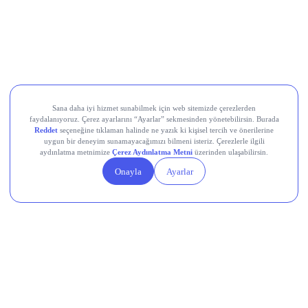
“Orzax Life Sciences Private Limited” unvanlı yeni bir bağlı
ortaklık kurulmasına karar verdi.
Formül Plastik (FRMPL),
yurt içi müşterilerinden toplam
330 milyon TL tutarında sipariş aldı.
Fuzul GYO (FZLGY),
Küçükçekmece’de yer alan arsa vasıflı
taşınmazın 875 milyon TL + KDV bedelle satıldığını açıkladı.
Devr-i Alem: Dünyada Neler Oluyor?
Küresel piyasalar, ABD ve İran’ın karşılıklı saldırılara ara
vermesiyle haftanın ilk işlem gününde pozitif seyrediyor.
Petrol fiyatlarındaki yükseliş, yapay zeka kaynaklı talep ve
yeni gümrük vergilerinin etkisiyle Fed’in bu haftaki
toplantısında faiz artırımı ihtimali yeniden güç kazandı.
Çin’de sanayi şirketlerinin kâr artışı Haziran ayında ikinci ay
üst üste yavaşlarken, yapay zekâ ve çip sektörleri rekor
büyüme kaydetti.