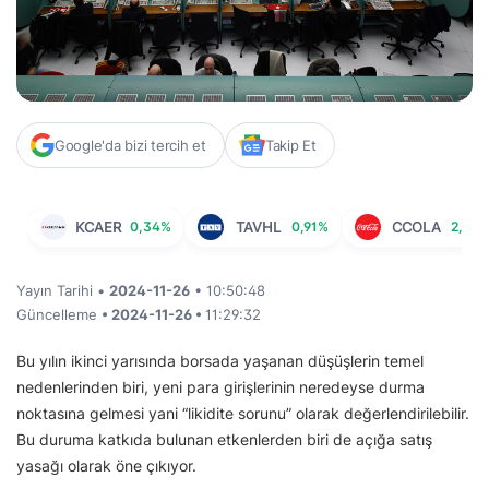
Google'da bizi tercih et
Takip Et
KCAER
0,34%
TAVHL
0,91%
CCOLA
2,11%
Yayın Tarihi •
2024-11-26
• 10:50:48
Güncelleme
• 2024-11-26 •
11:29:32
Bu yılın ikinci yarısında borsada yaşanan düşüşlerin temel
nedenlerinden biri, yeni para girişlerinin neredeyse durma
noktasına gelmesi yani “likidite sorunu” olarak değerlendirilebilir.
Bu duruma katkıda bulunan etkenlerden biri de açığa satış
yasağı olarak öne çıkıyor.