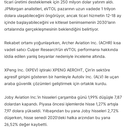
ticari üretimi desteklemek için 250 milyon dolar yatırım aldı.
JPMorgan analistleri, eVTOL pazarının uzun vadede 1 trilyon
dolara ulaşabileceğini öngörüyor, ancak ticari hizmetin 12-18 ay
içinde başlayabileceğini ve kitlesel benimsemenin 2030’ların
ortalarında gerçekleşmesinin beklendiğini belirtiyor.
Rekabet ortamı yoğunlaşırken, Archer Aviation Inc. (ACHR) kısa
vadeli satıcı Culper Research’ün eVTOL performansı hakkında
iddia edilen yanlış beyanlar nedeniyle inceleme altında.
XPeng Inc. (XPEV) iştiraki XPENG AEROHT, Çin’in sektöre
agresif girişini gösteren bir hamleyle Autoliv Inc. (ALV) ile uçan
araba güvenlik çözümleri geliştirmek için ortaklık kurdu.
Joby Aviation Inc.’in hisseleri çarşamba günü 1,99% düşüşle 7,87
dolardan kapandı. Piyasa öncesi işlemlerde hisse 1,27% artışla
7,97 dolara yükseldi. Yılbaşından bu yana Joby hisseleri 2,72%
düşerken, hisse senedi 2020’deki halka arzından bu yana
26,52% değer kaybetti.