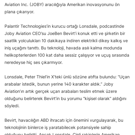
Aviation Inc. (JOBY) aracılığıyla Amerikan inovasyonunu ön
plana çıkarıyor.
Palantir Technologies’in kurucu ortağı Lonsdale, podcastinde
Joby Aviation CEO’su JoeBen Bevirt’i konuk etti ve şirketin bir
saatlik yolculukları 10 dakikaya indiren elektrikli dikey kalkış ve
iniş uçağını tanıttı. Bu teknoloji, havada asılı kalma modunda
helikopterlerden 100 kat daha sessiz çalışıyor ve uçuş sırasında
neredeyse hiç ses çıkarmıyor.
Lonsdale, Peter Thiel’in X’teki ünlü sözüne atıfta bulundu: “Uçan
arabalar istedik, bunun yerine 140 karakter aldık.” Joby
Aviation’ın artık gerçek uçan arabaları teslim etmek üzere
olduğunu belirterek Bevirt’in bu yorumu “kişisel olarak” aldığını
söyledi.
Bevirt, havacılığın ABD ihracatı için önemini vurgulayarak, bu
teknolojinin binlerce iş yaratabilecek potansiyele sahip
olduğunu belirtti. Ancak Lonsdale, Çinli rakiplerin Amerikan