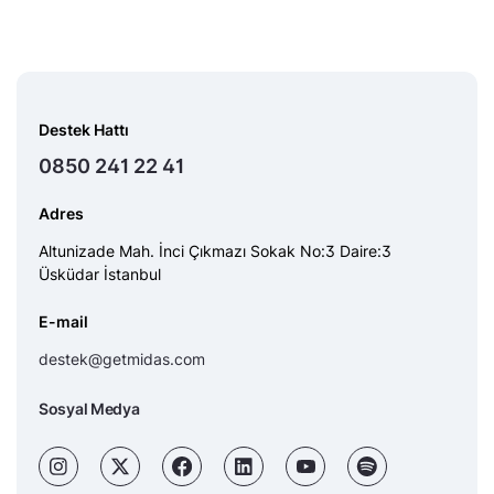
Destek Hattı
0850 241 22 41
Adres
Altunizade Mah. İnci Çıkmazı Sokak No:3 Daire:3
Üsküdar İstanbul
E-mail
destek@getmidas.com
Sosyal Medya