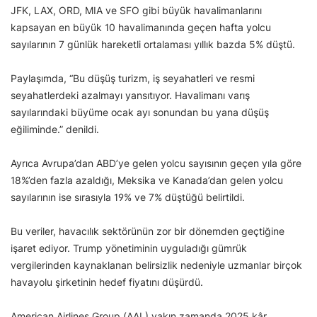
JFK, LAX, ORD, MIA ve SFO gibi büyük havalimanlarını
kapsayan en büyük 10 havalimanında geçen hafta yolcu
sayılarının 7 günlük hareketli ortalaması yıllık bazda 5% düştü.
Paylaşımda, “Bu düşüş turizm, iş seyahatleri ve resmi
seyahatlerdeki azalmayı yansıtıyor. Havalimanı varış
sayılarındaki büyüme ocak ayı sonundan bu yana düşüş
eğiliminde.” denildi.
Ayrıca Avrupa’dan ABD’ye gelen yolcu sayısının geçen yıla göre
18%’den fazla azaldığı, Meksika ve Kanada’dan gelen yolcu
sayılarının ise sırasıyla 19% ve 7% düştüğü belirtildi.
Bu veriler, havacılık sektörünün zor bir dönemden geçtiğine
işaret ediyor. Trump yönetiminin uyguladığı gümrük
vergilerinden kaynaklanan belirsizlik nedeniyle uzmanlar birçok
havayolu şirketinin hedef fiyatını düşürdü.
American Airlines Group (AAL) yakın zamanda 2025 kâr