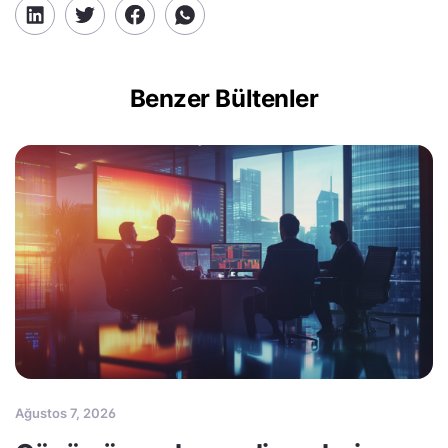
Benzer Bültenler
Ağustos 7, 2026