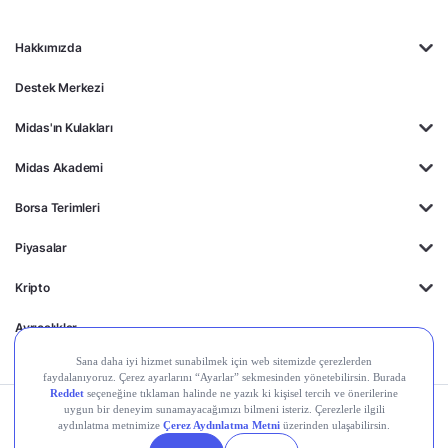
Hakkımızda
Destek Merkezi
Midas'ın Kulakları
Midas Akademi
Borsa Terimleri
Piyasalar
Kripto
Ayrıcalıklar
Kişisel Verilerin
Gizlilik
Yasal
Çerez
Korunması
Politikası
Duyurular
Ayarları