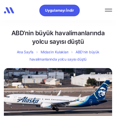
Uygulamayı İndir
ABD’nin büyük havalimanlarında
yolcu sayısı düştü
Ana Sayfa
Midas’ın Kulakları
ABD’nin büyük
havalimanlarında yolcu sayısı düştü