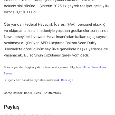
beklentisini düşürdü. Şirketin 2025 ilk çeyrek faaliyet geliri yıllık
bazda 0,15% azaldı.
Öte yandan Federal Havacılık İdaresi (FAA), personel eksikliği
ve ekipman arızaları nedeniyle yaşanan gecikmeler sonrasında
New Jersey’deki Newark Havalimanı’ndan kalkan uçuş sayısını
azaltmayı düşünüyor. ABD Ulaştırma Bakanı Sean Duffy,
“Newark’ta gördüğünüz şey ülke genelinde başka yerlerde de
yaşanacak. Bu sorunun çözülmesi gerekiyor.” dedi.
Burada yer alan bilgiler yatırım tavsiyesi içermez. Bilgi için:
Midas Sorumluluk
Beyanı
Bu içerik hazırlanırken faydalanılan kaynak:
Benzinga
Görsel kaynak: Robin Guess – Shutterstock
Paylaş