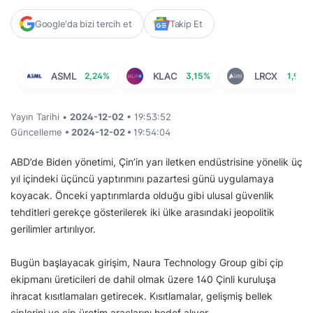
Google'da bizi tercih et
Takip Et
ASML
2,24%
KLAC
3,15%
LRCX
1,93%
Yayın Tarihi •
2024-12-02
• 19:53:52
Güncelleme
• 2024-12-02 •
19:54:04
ABD’de Biden yönetimi, Çin’in yarı iletken endüstrisine yönelik üç
yıl içindeki üçüncü yaptırımını pazartesi günü uygulamaya
koyacak. Önceki yaptırımlarda olduğu gibi ulusal güvenlik
tehditleri gerekçe gösterilerek iki ülke arasındaki jeopolitik
gerilimler artırılıyor.
Bugün başlayacak girişim, Naura Technology Group gibi çip
ekipmanı üreticileri de dahil olmak üzere 140 Çinli kuruluşa
ihracat kısıtlamaları getirecek. Kısıtlamalar, gelişmiş bellek
çiplerini ve çip üretim araçlarını hedef alıyor.