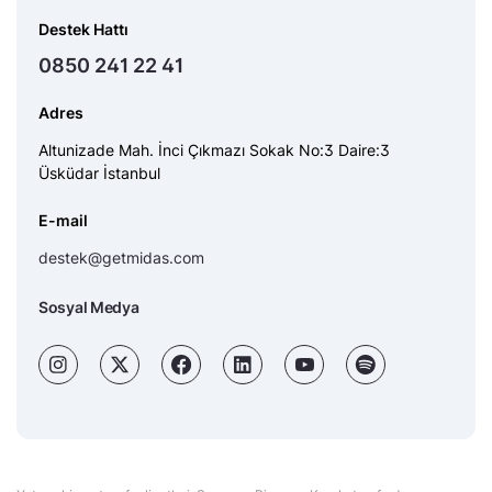
Destek Hattı
0850 241 22 41
Adres
Altunizade Mah. İnci Çıkmazı Sokak No:3 Daire:3
Üsküdar İstanbul
E-mail
destek@getmidas.com
Sosyal Medya