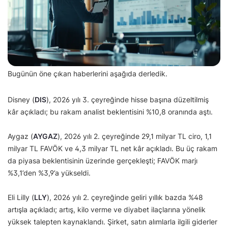
Bugünün öne çıkan haberlerini aşağıda derledik.
Disney (
DIS
), 2026 yılı 3. çeyreğinde hisse başına düzeltilmiş
kâr açıkladı; bu rakam analist beklentisini %10,8 oranında aştı.
Aygaz (
AYGAZ
), 2026 yılı 2. çeyreğinde 29,1 milyar TL ciro, 1,1
milyar TL FAVÖK ve 4,3 milyar TL net kâr açıkladı. Bu üç rakam
da piyasa beklentisinin üzerinde gerçekleşti; FAVÖK marjı
%3,1’den %3,9’a yükseldi.
Eli Lilly (
LLY
), 2026 yılı 2. çeyreğinde geliri yıllık bazda %48
artışla açıkladı; artış, kilo verme ve diyabet ilaçlarına yönelik
yüksek talepten kaynaklandı. Şirket, satın alımlarla ilgili giderler