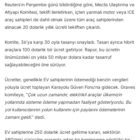
Reuters’ın Perşembe günü bildirdiğine göre, Meclis Ulaştırma ve
Altyapı Komitesi, teklifi ilerletirken, içten yanmalı motor veya ICE
araç sahipleri de dahil olmak üzere tüm araç sahiplerinden
alınacak 20 dolarlık yıllık ücreti tekliften çıkardı.
Komite, 36’ya karşı 30 oyla tasarıyı onayladı. Tasarı ayrıca hibrit
araçlara 100 dolarlık bir ücret getiriyor. Rapor, bu ücretin
önümüzdeki on yılda 50 milyar dolara kadar tasarruf
sağlayabileceğini öne sürüyor.
Ücretler, genellikle EV sahiplerinin ödemediği benzin vergileri
yoluyla ücret toplayan Karayolu Güven Fonu’na gidecek. Graves
komiteye, “
Çok uzun zamandır, elektrikli araçlar ülkemizin
yollarında sisteme ödeme yapmadan faaliyet gösteriyordu. Bu
yol kullanıcılarının yolun kullanımı için paylarını ödemelerinin
zamanı geldi.
” dedi.
EV sahiplerine 250 dolarlık ücret getirme kararı, sektörün
ABD’deki sürücüler arasında artan bir benimseme gördüğü bir