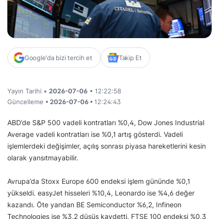
Google'da bizi tercih et
Takip Et
Yayın Tarihi •
2026-07-06
• 12:22:58
Güncelleme
• 2026-07-06 •
12:24:43
ABD’de S&P 500 vadeli kontratları %0,4, Dow Jones Industrial
Average vadeli kontratları ise %0,1 artış gösterdi. Vadeli
işlemlerdeki değişimler, açılış sonrası piyasa hareketlerini kesin
olarak yansıtmayabilir.
Avrupa’da Stoxx Europe 600 endeksi işlem gününde %0,1
yükseldi. easyJet hisseleri %10,4, Leonardo ise %4,6 değer
kazandı. Öte yandan BE Semiconductor %6,2, Infineon
Technologies ise %3,2 düşüş kaydetti. FTSE 100 endeksi %0,3