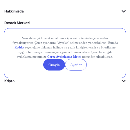
Hakkımızda
Destek Merkezi
Midas'ın Kulakları
Midas Akademi
Borsa Terimleri
Piyasalar
Kripto
Ayrıcalıklar
Kişisel Verilerin
Gizlilik
Yasal
Çerez
Korunması
Politikası
Duyurular
Ayarları