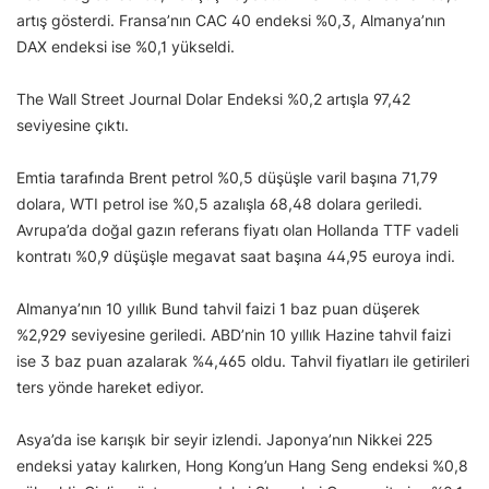
artış gösterdi. Fransa’nın CAC 40 endeksi %0,3, Almanya’nın
DAX endeksi ise %0,1 yükseldi.
The Wall Street Journal Dolar Endeksi %0,2 artışla 97,42
seviyesine çıktı.
Emtia tarafında Brent petrol %0,5 düşüşle varil başına 71,79
dolara, WTI petrol ise %0,5 azalışla 68,48 dolara geriledi.
Avrupa’da doğal gazın referans fiyatı olan Hollanda TTF vadeli
kontratı %0,9 düşüşle megavat saat başına 44,95 euroya indi.
Almanya’nın 10 yıllık Bund tahvil faizi 1 baz puan düşerek
%2,929 seviyesine geriledi. ABD’nin 10 yıllık Hazine tahvil faizi
ise 3 baz puan azalarak %4,465 oldu. Tahvil fiyatları ile getirileri
ters yönde hareket ediyor.
Asya’da ise karışık bir seyir izlendi. Japonya’nın Nikkei 225
endeksi yatay kalırken, Hong Kong’un Hang Seng endeksi %0,8