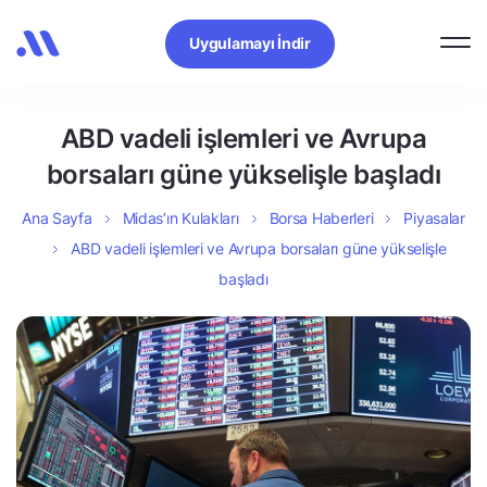
Uygulamayı İndir
ABD vadeli işlemleri ve Avrupa
borsaları güne yükselişle başladı
Ana Sayfa
Midas’ın Kulakları
Borsa Haberleri
Piyasalar
ABD vadeli işlemleri ve Avrupa borsaları güne yükselişle
başladı