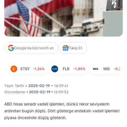
Google'da bizi tercih et
Takip Et
ETSY
-1,24%
FLR
-1,85%
WIX
-0,38%
Yayın Tarihi •
2025-02-19
• 16:59:41
Güncelleme
• 2025-02-19 •
16:59:52
ABD hisse senedi vadeli işlemleri, dünkü rekor seviyelerin
ardından bugün düştü. Dört gösterge endeksin vadeli işlemleri
piyasa öncesinde düşüş gösterdi.