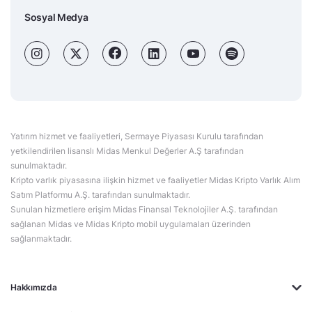
Al Sinyali Veren Hisseler
Koç Holding (KCHOL)
Odine Solutions (ODINE)
Ral Yatırım Holding (RALYH)
Europower Enerji ve Otomasyon (EUPWR)
Kardemir Karabük Demir Çelik Sanayi ve Ticaret (KRDMD)
Aksa Akrilik Kimya Sanayii (AKSA)