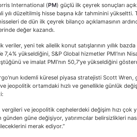
rris International (
PM
) güçlü ilk çeyrek sonuçları açık
 yılı düzeltilmiş hisse başına kâr tahminini yükseltti. 
hisseleri de dün ilk çeyrek bilanço açıklamasının ardı
erinde değer kazandı.
veriler, yeni tek ailelik konut satışlarının yıllık bazda
e 7,4% yükseldiğini, S&P Global hizmetler PMI’nın Nis
üştüğünü ve imalat PMI’nın 50,7’ye yükseldiğini gösterd
rgo’nun kıdemli küresel piyasa stratejisti Scott Wren,
 ve jeopolitik ortamdaki hızlı ve genellikle günlük değiş
i:
vergileri ve jeopolitik cephelerdeki değişim hızı çok 
günden güne değişiyor, yatırımcılar belirsizlikleri nası
leceklerini merak ediyor.”