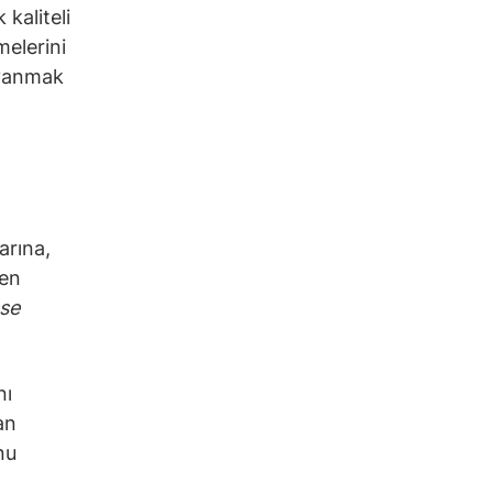
kaliteli
melerini
ayanmak
arına,
den
sse
nı
an
nu