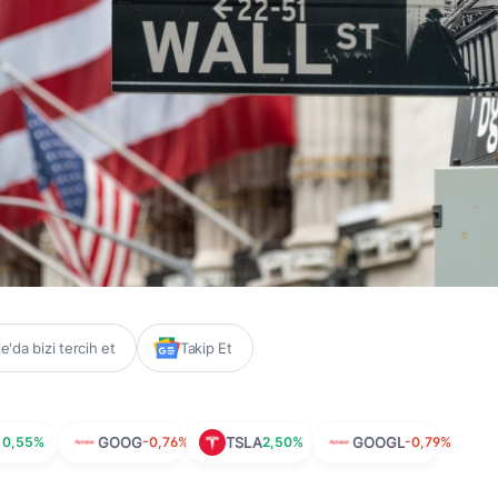
'da bizi tercih et
Takip Et
0,55%
GOOG
-0,76%
TSLA
2,50%
GOOGL
-0,79%