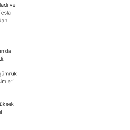
ladı ve
Tesla
ndan
an’da
i.
 gümrük
imleri
yüksek
l