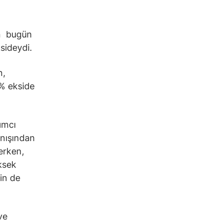
an bugün
sideydi.
n,
5% ekside
ımcı
anışından
erken,
ksek
Çin de
ve