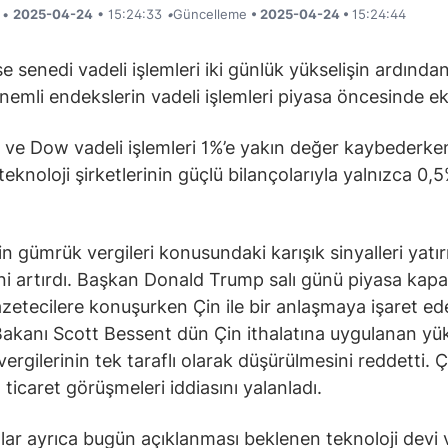
i •
2025-04-24
• 15:24:33
•
Güncelleme
• 2025-04-24 •
15:24:44
e senedi vadeli işlemleri iki günlük yükselişin ardınd
nemli endekslerin vadeli işlemleri piyasa öncesinde ek
ve Dow vadeli işlemleri 1%’e yakın değer kaybederke
eknoloji şirketlerinin güçlü bilançolarıyla yalnızca 0,
n gümrük vergileri konusundaki karışık sinyalleri yatır
ni artırdı. Başkan Donald Trump salı günü piyasa kap
zetecilere konuşurken Çin ile bir anlaşmaya işaret ed
akanı Scott Bessent dün Çin ithalatına uygulanan yü
ergilerinin tek taraflı olarak düşürülmesini reddetti. 
 ticaret görüşmeleri iddiasını yalanladı.
ılar ayrıca bugün açıklanması beklenen teknoloji devi 