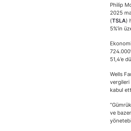
Philip Mo
2025 mali
(
TSLA
) 
5%’in üz
Ekonomik 
724.000’
51,4’e d
Wells Fa
vergileri
kabul ett
“Gümrük 
ve bazen 
yönetebi