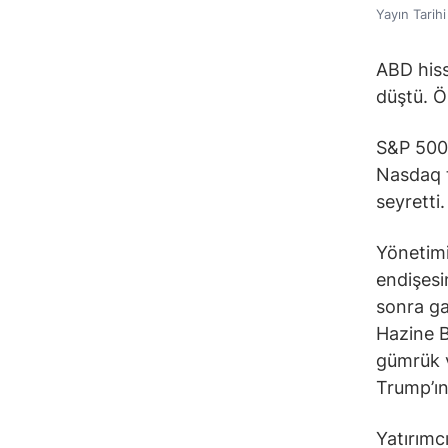
Yayın Tarih
ABD hiss
düştü. Ö
S&P 500 
Nasdaq t
seyretti.
Yönetimi
endişesi
sonra ga
Hazine B
gümrük v
Trump’ın
Yatırımc