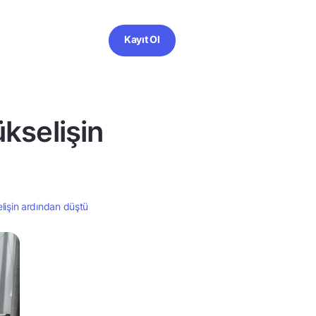
Kayıt Ol
ükselişin
elişin ardından düştü