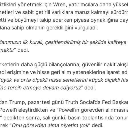
izlikleri yönetmek için Wren, yatırımcılara daha yüksek 
etleri ve sabit getirili varlıklara maruz kalmayı sürdür
etti ve büyümeyi takip ederken piyasa oynaklığına d
plana sahip olmanın gerekliliğini vurguladı.
lanımızın ilk kuralı, çeşitlendirilmiş bir şekilde kaliteye
maktır
” dedi.
ketlerin daha güçlü bilançolarına, güvenilir nakit akışl
edi erişimine ve hisse geri alım yeteneklerine işaret e
üyük ve orta ölçekli hisse senetlerini küçük ölçekli hi
ine tercih etmeye devam ediyoruz
” dedi.
an Trump, pazartesi günü Truth Social’da Fed Başka
owell’ı eleştirdikten ve “Powell’ın görevden alınması 
” dedikten sonra, salı günkü basın toplantısında tonu
rek “
Onu görevden alma niyetim yok
” dedi.