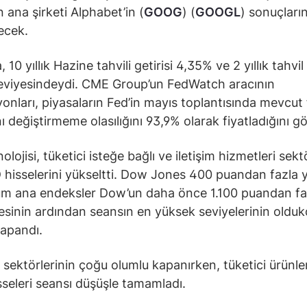
n ana şirketi Alphabet’in (
GOOG
) (
GOOGL
) sonuçların
ecek.
 10 yıllık Hazine tahvili getirisi 4,35% ve 2 yıllık tahvil 
eviyesindeydi. CME Group’un FedWatch aracının
yonları, piyasaların Fed’in mayıs toplantısında mevcut 
ı değiştirmeme olasılığını 93,9% olarak fiyatladığını gö
nolojisi, tüketici isteğe bağlı ve iletişim hizmetleri sekt
hisselerini yükseltti. Dow Jones 400 puandan fazla y
üm ana endeksler Dow’un daha önce 1.100 puandan fa
sinin ardından seansın en yüksek seviyelerinin olduk
kapandı.
sektörlerinin çoğu olumlu kapanırken, tüketici ürünler
isseleri seansı düşüşle tamamladı.