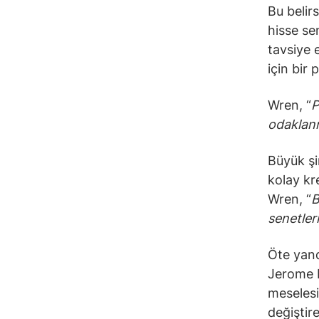
Bu belirs
hisse sen
tavsiye 
için bir 
Wren, “
P
odaklan
Büyük şir
kolay kr
Wren, “
B
senetler
Öte yand
Jerome P
meselesi
değiştire