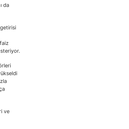
ı da
getirisi
faiz
steriyor.
örleri
ükseldi
zla
ça
i ve