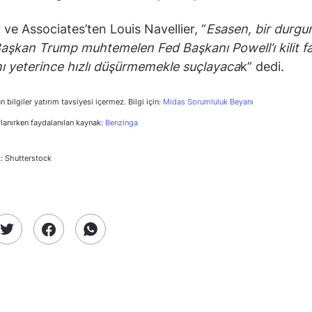
 ve Associates’ten Louis Navellier, “
Esasen, bir durgu
Başkan Trump muhtemelen Fed Başkanı Powell’ı kilit fa
nı yeterince hızlı düşürmemekle suçlayaca
k” dedi.
n bilgiler yatırım tavsiyesi içermez. Bilgi için:
Midas Sorumluluk Beyanı
rlanırken faydalanılan kaynak:
Benzinga
: Shutterstock