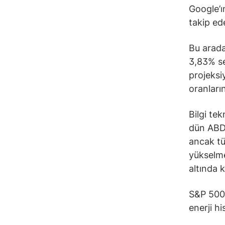
Google’ı
takip ed
Bu arada,
3,83% s
projeksi
oranların
Bilgi tek
dün ABD 
ancak t
yükselme
altında 
S&P 500 
enerji h