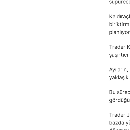
süpürece
Kaldıraç
biriktir
planlıyor
Trader Ki
şaşırtıc
Ayıların,
yaklaşık
Bu sürec
gördüğü 
Trader J
bazda yü