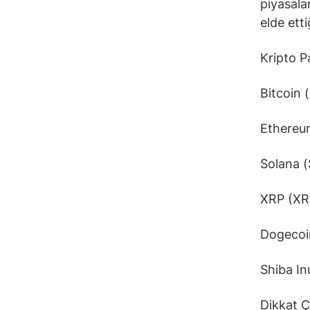
piyasala
elde etti
Kripto P
Bitcoin 
Ethereu
Solana (
XRP (XR
Dogecoi
Shiba I
Dikkat Çe