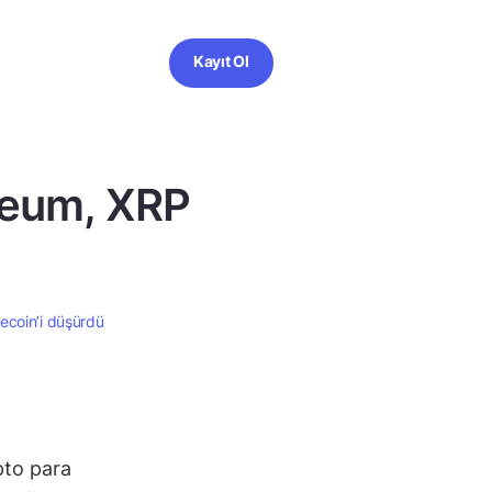
Kayıt Ol
ereum, XRP
gecoin’i düşürdü
ipto para