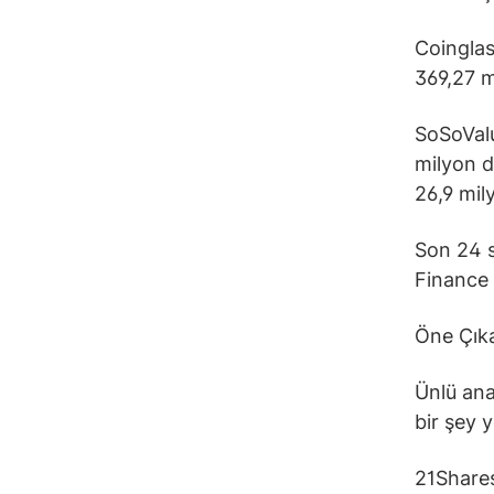
Coinglas
369,27 m
SoSoValu
milyon d
26,9 mil
Son 24 s
Finance v
Öne Çıka
Ünlü anal
bir şey 
21Shares