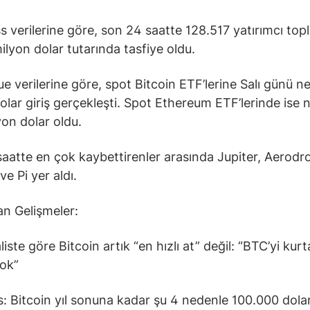
s verilerine göre, son 24 saatte 128.517 yatırımcı to
ilyon dolar tutarında tasfiye oldu.
e verilerine göre, spot Bitcoin ETF’lerine Salı günü ne
olar giriş gerçekleşti. Spot Ethereum ETF’lerinde ise n
yon dolar oldu.
aatte en çok kaybettirenler arasında Jupiter, Aerod
e Pi yer aldı.
n Gelişmeler:
iste göre Bitcoin artık “en hızlı at” değil: “BTC’yi kur
yok”
: Bitcoin yıl sonuna kadar şu 4 nedenle 100.000 dola