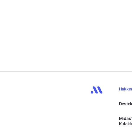
Hakkı
Destek
Midas'
Kulakl