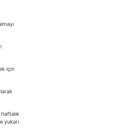
almayı
n
ek için
olarak
 haftalık
e yukarı