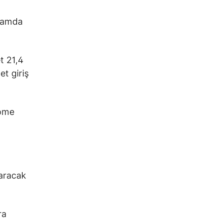
plamda
t 21,4
et giriş
rome
taracak
ra