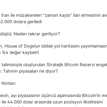
r
 İran ile müzakereleri “zaman kaybı” ilan etmesinin a
62.000 dolara geriledi
üştü: Neden tekrar geriliyor?
, House of Doge’un iddialı yol haritasını yayımlaması
n %4 değer kaybetti
 talimatıyla oluşturulan Stratejik Bitcoin Rezervi engel
tı: Tahmin piyasaları ne diyor?
 Notları:
Kevin, ayı piyasasının üçüncü aşamasında Bitcoin’in m
r ile 44.000 dolar arasında uzun pozisyon likiditesini