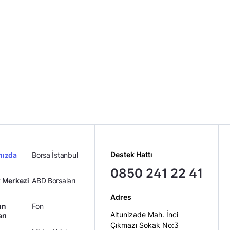
Destek Hattı
mızda
Borsa İstanbul
0850 241 22 41
 Merkezi
ABD Borsaları
Adres
ın
Fon
Altunizade Mah. İnci
arı
Çıkmazı Sokak No:3