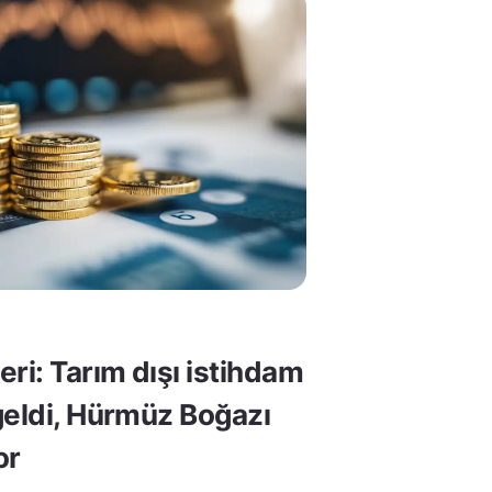
ri: Tarım dışı istihdam
geldi, Hürmüz Boğazı
or