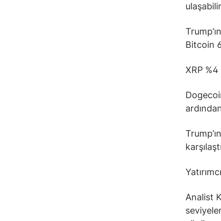
ulaşabili
Trump’ın
Bitcoin 
XRP %4 d
Dogecoin
ardında
Trump’ın
karşılaş
Yatırımcı
Analist 
seviyele