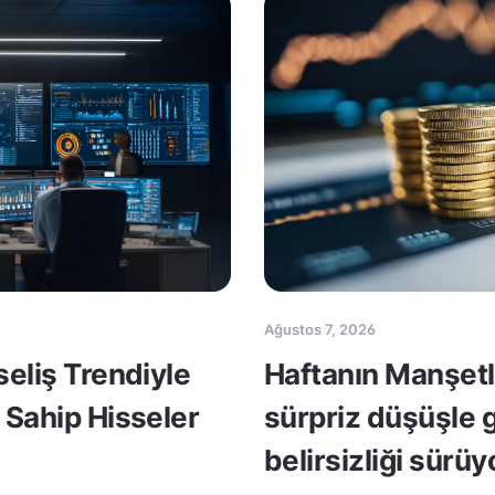
Ağustos 7, 2026
seliş Trendiyle
Haftanın Manşetle
 Sahip Hisseler
sürpriz düşüşle 
belirsizliği sürüy