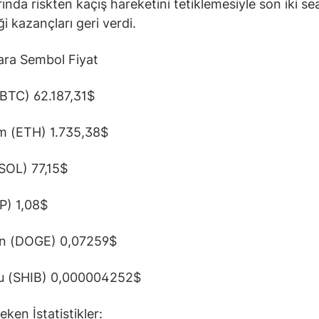
rında riskten kaçış hareketini tetiklemesiyle son iki s
ği kazançları geri verdi.
ara Sembol Fiyat
(BTC) 62.187,31$
m (ETH) 1.735,38$
SOL) 77,15$
P) 1,08$
n (DOGE) 0,07259$
nu (SHIB) 0,000004252$
ken İstatistikler: