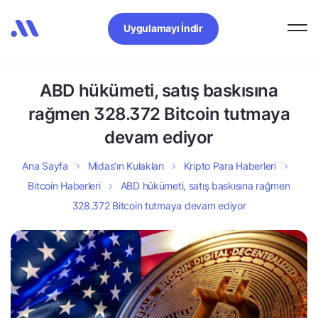
Uygulamayı İndir
ABD hükümeti, satış baskısına
rağmen 328.372 Bitcoin tutmaya
devam ediyor
Ana Sayfa
Midas’ın Kulakları
Kripto Para Haberleri
Bitcoin Haberleri
ABD hükümeti, satış baskısına rağmen
328.372 Bitcoin tutmaya devam ediyor