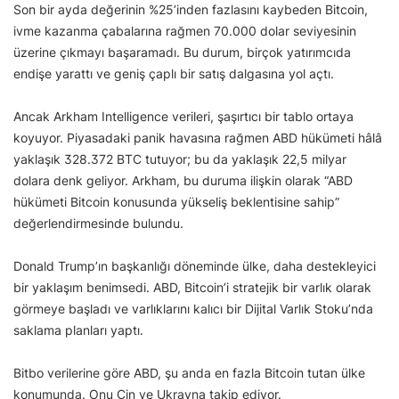
Son bir ayda değerinin %25’inden fazlasını kaybeden Bitcoin,
ivme kazanma çabalarına rağmen 70.000 dolar seviyesinin
üzerine çıkmayı başaramadı. Bu durum, birçok yatırımcıda
endişe yarattı ve geniş çaplı bir satış dalgasına yol açtı.
Ancak Arkham Intelligence verileri, şaşırtıcı bir tablo ortaya
koyuyor. Piyasadaki panik havasına rağmen ABD hükümeti hâlâ
yaklaşık 328.372 BTC tutuyor; bu da yaklaşık 22,5 milyar
dolara denk geliyor. Arkham, bu duruma ilişkin olarak “ABD
hükümeti Bitcoin konusunda yükseliş beklentisine sahip”
değerlendirmesinde bulundu.
Donald Trump’ın başkanlığı döneminde ülke, daha destekleyici
bir yaklaşım benimsedi. ABD, Bitcoin’i stratejik bir varlık olarak
görmeye başladı ve varlıklarını kalıcı bir Dijital Varlık Stoku’nda
saklama planları yaptı.
Bitbo verilerine göre ABD, şu anda en fazla Bitcoin tutan ülke
konumunda. Onu Çin ve Ukrayna takip ediyor.