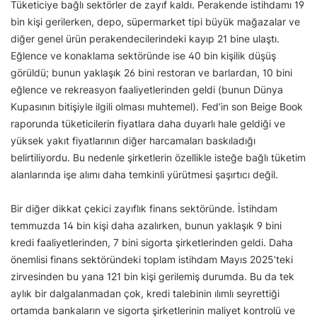
Tüketiciye bağlı sektörler de zayıf kaldı. Perakende istihdamı 19
bin kişi gerilerken, depo, süpermarket tipi büyük mağazalar ve
diğer genel ürün perakendecilerindeki kayıp 21 bine ulaştı.
Eğlence ve konaklama sektöründe ise 40 bin kişilik düşüş
görüldü; bunun yaklaşık 26 bini restoran ve barlardan, 10 bini
eğlence ve rekreasyon faaliyetlerinden geldi (bunun Dünya
Kupasının bitişiyle ilgili olması muhtemel). Fed’in son Beige Book
raporunda tüketicilerin fiyatlara daha duyarlı hale geldiği ve
yüksek yakıt fiyatlarının diğer harcamaları baskıladığı
belirtiliyordu. Bu nedenle şirketlerin özellikle isteğe bağlı tüketim
alanlarında işe alımı daha temkinli yürütmesi şaşırtıcı değil.
Bir diğer dikkat çekici zayıflık finans sektöründe. İstihdam
temmuzda 14 bin kişi daha azalırken, bunun yaklaşık 9 bini
kredi faaliyetlerinden, 7 bini sigorta şirketlerinden geldi. Daha
önemlisi finans sektöründeki toplam istihdam Mayıs 2025’teki
zirvesinden bu yana 121 bin kişi gerilemiş durumda. Bu da tek
aylık bir dalgalanmadan çok, kredi talebinin ılımlı seyrettiği
ortamda bankaların ve sigorta şirketlerinin maliyet kontrolü ve