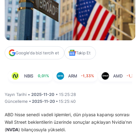
Google'da bizi tercih et
Takip Et
NBIS
0,01%
ARM
-1,33%
AMD
-1,27%
Yayın Tarihi •
2025-11-20
• 15:25:28
Güncelleme
• 2025-11-20 •
15:25:40
ABD hisse senedi vadeli işlemleri, dün piyasa kapanışı sonrası
Wall Street beklentilerin üzerinde sonuçlar açıklayan Nvidia’nın
(
NVDA
) bilançosuyla yükseldi.