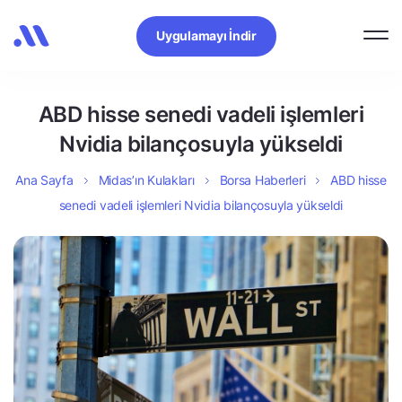
Uygulamayı İndir
ABD hisse senedi vadeli işlemleri
Nvidia bilançosuyla yükseldi
Ana Sayfa
Midas’ın Kulakları
Borsa Haberleri
ABD hisse
senedi vadeli işlemleri Nvidia bilançosuyla yükseldi