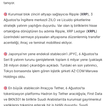
tanıyor.
Kurumsal blok zinciri altyapı sağlayıcısı Ripple (
XRP
), 3
Ağustos’ta İngiltere merkezli ZILO ve Licuido şirketlerine
stratejik yatırım yaptığını duyurdu. Var olan iş birliklerini hisse
ortaklığına dönüştüren bu adımla Ripple, XRP Ledger (
XRPL
)
üzerindeki sermaye piyasaları altyapısına düzenlenmiş transfer
acenteliği, ihraç ve teminat mobilitesi ekliyor.
Japonya’nın yene endeksli stablecoin’i JPYC, 6 Ağustos’ta
Seri B yatırım turunu genişleterek toplam 6 milyar yene (yaklaşık
38 milyon dolar) çıkardığını açıkladı. Turdaki en son yatırımcı,
Tokyo borsasında işlem gören lojistik şirketi AZ-COM Maruwa
Holdings oldu.
En büyük stablecoin ihraççısı Tether, 6 Ağustos’ta
tokenizasyon platformu Hadron by Tether aracılığıyla, First Data
ve BKN301 ile birlikte Suudi Arabistan’da kurumsal gayrimenkul
varlıklarını tokenize edecek bir iş birliği duyurdu. Suudi