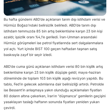
Bu hafta gündemi ABD’de açıklanan tarım dışı istihdam verisi ve
Hürmüz Boğazı’ndaki belirsizlik belirledi. ABD’de tarım dışı
istihdam temmuzda 85 bin artış beklentisine karşın 23 bin kişi
azaldı; işsizlik oranı %4,1’e geriledi. İran-Umman arasındaki
Hürmüz görüşmeleri ise petrol fiyatlarında sert dalgalanmalara
yol açtı. Yurt içinde BIST 100 geçen haftadan taşınan satış
baskısıyla zayıf bir seyir izledi.
ABD’de cuma günü açıklanan istihdam verisi 80 bin kişilik artış
beklentisine karşın 23 bin kişilik düşüşle geldi; mayıs-haziran
döneminde de toplam 103 bin kişilik aşağı revizyon yapıldı. Bu
tablo, Fed’in gelecek adımlarına dair belirsizliği artırdı. Petrolde
ise Bessent’in anlaşmaya yakın olunduğu açıklamaları fiyatları
80 doların altına çekerken, İran’ın “düşmanca” gemilerin geçişini
yasaklayan taslağı haftanın sonunda fiyatları yeniden yukarı
çevirdi.