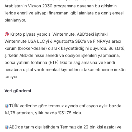
Arabistan’ın Vizyon 2030 programına dayanan bu girişimin
ileride enerji ve altyapı finansmanı gibi alanlara da genişlemesi
planlanıyor.
Kripto piyasa yapıcısı Wintermute, ABD’deki iştiraki
Wintermute USA LLC’yi 6 Ağustos’ta SEC’e ve FINRA’ya aracı
kurum (broker-dealer) olarak kaydettirdiğini duyurdu. Bu statü,
şirketin ABD’de hisse senedi ve opsiyon işlemleri yapmasına,
borsa yatırım fonlarına (ETF) likidite sağlamasına ve kendi
hesabına dijital varlık menkul kıymetlerini takas etmesine imkân
tanıyor.
Veri gündemi
TÜİK verilerine göre temmuz ayında enflasyon aylık bazda
%1,78 artarken, yıllık bazda %31,75 oldu.
ABD’de tarım dışı istihdam Temmuz’da 23 bin kişi azaldı ve