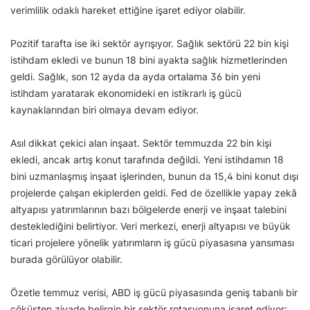
verimlilik odaklı hareket ettiğine işaret ediyor olabilir.
Pozitif tarafta ise iki sektör ayrışıyor. Sağlık sektörü 22 bin kişi
istihdam ekledi ve bunun 18 bini ayakta sağlık hizmetlerinden
geldi. Sağlık, son 12 ayda da ayda ortalama 36 bin yeni
istihdam yaratarak ekonomideki en istikrarlı iş gücü
kaynaklarından biri olmaya devam ediyor.
Asıl dikkat çekici alan inşaat. Sektör temmuzda 22 bin kişi
ekledi, ancak artış konut tarafında değildi. Yeni istihdamın 18
bini uzmanlaşmış inşaat işlerinden, bunun da 15,4 bini konut dışı
projelerde çalışan ekiplerden geldi. Fed de özellikle yapay zekâ
altyapısı yatırımlarının bazı bölgelerde enerji ve inşaat talebini
desteklediğini belirtiyor. Veri merkezi, enerji altyapısı ve büyük
ticari projelere yönelik yatırımların iş gücü piyasasına yansıması
burada görülüyor olabilir.
Özetle temmuz verisi, ABD iş gücü piyasasında geniş tabanlı bir
çöküşten ziyade belirgin bir sektör rotasyonuna işaret ediyor: