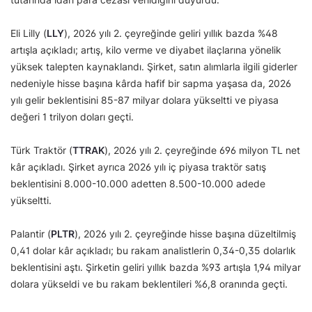
Eli Lilly (
LLY
), 2026 yılı 2. çeyreğinde geliri yıllık bazda %48
artışla açıkladı; artış, kilo verme ve diyabet ilaçlarına yönelik
yüksek talepten kaynaklandı. Şirket, satın alımlarla ilgili giderler
nedeniyle hisse başına kârda hafif bir sapma yaşasa da, 2026
yılı gelir beklentisini 85-87 milyar dolara yükseltti ve piyasa
değeri 1 trilyon doları geçti.
Türk Traktör (
TTRAK
), 2026 yılı 2. çeyreğinde 696 milyon TL net
kâr açıkladı. Şirket ayrıca 2026 yılı iç piyasa traktör satış
beklentisini 8.000-10.000 adetten 8.500-10.000 adede
yükseltti.
Palantir (
PLTR
), 2026 yılı 2. çeyreğinde hisse başına düzeltilmiş
0,41 dolar kâr açıkladı; bu rakam analistlerin 0,34-0,35 dolarlık
beklentisini aştı. Şirketin geliri yıllık bazda %93 artışla 1,94 milyar
dolara yükseldi ve bu rakam beklentileri %6,8 oranında geçti.