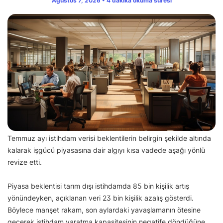
Ağustos 7, 2026 • 4 dakika okuma süresi
Temmuz ayı istihdam verisi beklentilerin belirgin şekilde altında
kalarak işgücü piyasasına dair algıyı kısa vadede aşağı yönlü
revize etti.
Piyasa beklentisi tarım dışı istihdamda 85 bin kişilik artış
yönündeyken, açıklanan veri 23 bin kişilik azalış gösterdi.
Böylece manşet rakam, son aylardaki yavaşlamanın ötesine
geçerek istihdam yaratma kapasitesinin negatife döndüğüne