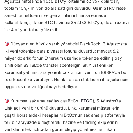
Ağustos haftasında 1.638 BTC’yi ortalama 63.957 dolardan,
toplam 104,7 milyon dolara sattığını duyurdu. Gelir, STRC hisse
senedi temettülerini ve geri alımlarını finanse etmede
kullanılırken, şirketin BTC hazinesi 842.138 BTC’ye, dolar rezervi
ise 4 milyar dolara yükseldi.
Dünyanın en büyük varlık yöneticisi BlackRock, 3 Ağustos’ta
iki yeni tokenize para piyasası fonunu duyurdu: mevcut 6,2
milyar dolarlık fonun Ethereum üzerinde tokenize edilmiş pay
sınıfı olan BSTBL’de transfer acenteliğini BNY üstlenirken,
kurumsal yatırımcılara yönelik çok zincirli yeni fon BRSRV’de bu
rolü Securitize yürütüyor. Her iki fon da stablecoin ihraççıları için
uygun rezerv varlığı olmayı hedefliyor.
Kurumsal saklama sağlayıcısı BitGo (
BTGO
), 3 Ağustos’ta
Link adlı yeni bir ürünü duyurdu. Link, kurumsal müşterilerin
çeşitli borsalardaki hesaplarını BitGo’nun saklama platformuyla
tek bir arayüzde birleştirerek, hazine ve trading ekiplerinin
varlıklarını tek noktadan görüntüleyip yönetmesine imkân