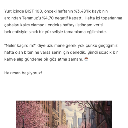
Yurt içinde BIST 100, önceki haftanın %3,48’lik kaybının
ardından Temmuz’u %4,70 negatif kapattı. Hafta içi toparlanma
çabaları kalıcı olamadı; endeks haftayı istihdam verisi
beklentisiyle sınırlı bir yükselişle tamamlama eğiliminde.
“Neler kaçırdım?” diye üzülmene gerek yok çünkü geçtiğimiz
hafta olan biten ne varsa senin için derledik. Şimdi sıcacık bir
kahve alıp gündeme bir göz atma zamanı.
Hazırsan başlıyoruz!