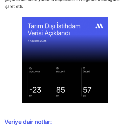
işaret etti.
Veriye dair notlar: