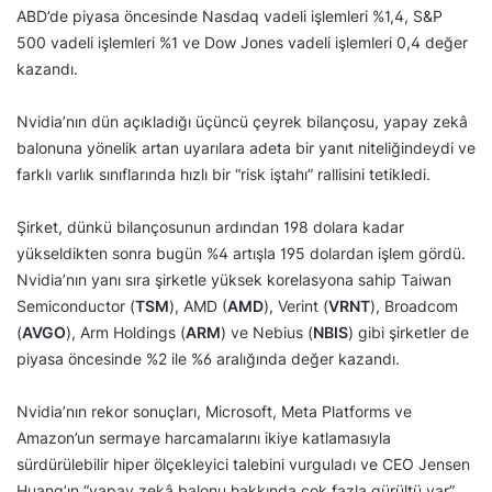
ABD’de piyasa öncesinde Nasdaq vadeli işlemleri %1,4, S&P
500 vadeli işlemleri %1 ve Dow Jones vadeli işlemleri 0,4 değer
kazandı.
Nvidia’nın dün açıkladığı üçüncü çeyrek bilançosu, yapay zekâ
balonuna yönelik artan uyarılara adeta bir yanıt niteliğindeydi ve
farklı varlık sınıflarında hızlı bir “risk iştahı” rallisini tetikledi.
Şirket, dünkü bilançosunun ardından 198 dolara kadar
yükseldikten sonra bugün %4 artışla 195 dolardan işlem gördü.
Nvidia’nın yanı sıra şirketle yüksek korelasyona sahip Taiwan
Semiconductor (
TSM
), AMD (
AMD
), Verint (
VRNT
), Broadcom
(
AVGO
), Arm Holdings (
ARM
) ve Nebius (
NBIS
) gibi şirketler de
piyasa öncesinde %2 ile %6 aralığında değer kazandı.
Nvidia’nın rekor sonuçları, Microsoft, Meta Platforms ve
Amazon’un sermaye harcamalarını ikiye katlamasıyla
sürdürülebilir hiper ölçekleyici talebini vurguladı ve CEO Jensen
Huang’ın “yapay zekâ balonu hakkında çok fazla gürültü var”