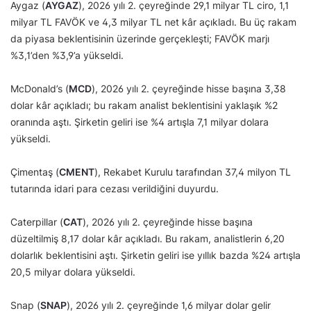
Aygaz (
AYGAZ
), 2026 yılı 2. çeyreğinde 29,1 milyar TL ciro, 1,1
milyar TL FAVÖK ve 4,3 milyar TL net kâr açıkladı. Bu üç rakam
da piyasa beklentisinin üzerinde gerçekleşti; FAVÖK marjı
%3,1’den %3,9’a yükseldi.
McDonald’s (
MCD
), 2026 yılı 2. çeyreğinde hisse başına 3,38
dolar kâr açıkladı; bu rakam analist beklentisini yaklaşık %2
oranında aştı. Şirketin geliri ise %4 artışla 7,1 milyar dolara
yükseldi.
Çimentaş (
CMENT
), Rekabet Kurulu tarafından 37,4 milyon TL
tutarında idari para cezası verildiğini duyurdu.
Caterpillar (
CAT
), 2026 yılı 2. çeyreğinde hisse başına
düzeltilmiş 8,17 dolar kâr açıkladı. Bu rakam, analistlerin 6,20
dolarlık beklentisini aştı. Şirketin geliri ise yıllık bazda %24 artışla
20,5 milyar dolara yükseldi.
Snap (
SNAP
), 2026 yılı 2. çeyreğinde 1,6 milyar dolar gelir