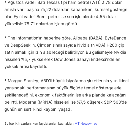
* Ağustos vadeli Batı Teksas tipi ham petrol (WTI) 3,78 dolar
artışla varil başına 74,22 dolardan kapanırken, küresel gösterge
olan Eylül vadeli Brent petrol ise son işlemlerde 4,55 dolar
yükselişle 78,71 dolardan işlem gördü.
* The Information’ın haberine göre, Alibaba (BABA), ByteDance
ve DeepSeek’in, Çin’den sınırlı sayıda Nvidia (NVDA) H200 çipi
satın almak için izin alabileceği belirtiliyor. Bu gelişmeyle Nvidia
hisseleri %3,7 yükselerek Dow Jones Sanayi Endeksi’nde en
yüksek artışı kaydetti.
* Morgan Stanley, ABD’li büyük biyofarma şirketlerinin yılın ikinci
yarısındaki performansının büyük ölçüde temel göstergelerle
şekilleneceğini, ekonomik faktörlerin ise arka planda kalacağını
belirtti. Moderna (MRNA) hisseleri ise %7,5 düşerek S&P 500’de
günün en sert ikinci kaybını yaşadı.
Bu içerik hazırlanırken faydalanılan kaynaklar:
MT Newswires