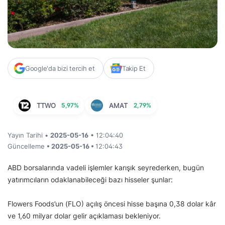
Google'da bizi tercih et
Takip Et
TTWO
5,97%
AMAT
2,79%
Yayın Tarihi •
2025-05-16
• 12:04:40
Güncelleme
• 2025-05-16 •
12:04:43
ABD borsalarında vadeli işlemler karışık seyrederken, bugün
yatırımcıların odaklanabileceği bazı hisseler şunlar:
Flowers Foods’un (FLO) açılış öncesi hisse başına 0,38 dolar kâr
ve 1,60 milyar dolar gelir açıklaması bekleniyor.