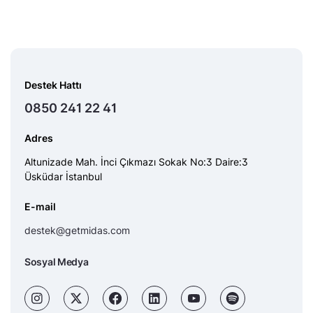
Destek Hattı
0850 241 22 41
Adres
Altunizade Mah. İnci Çıkmazı Sokak No:3 Daire:3
Üsküdar İstanbul
E-mail
destek@getmidas.com
Sosyal Medya