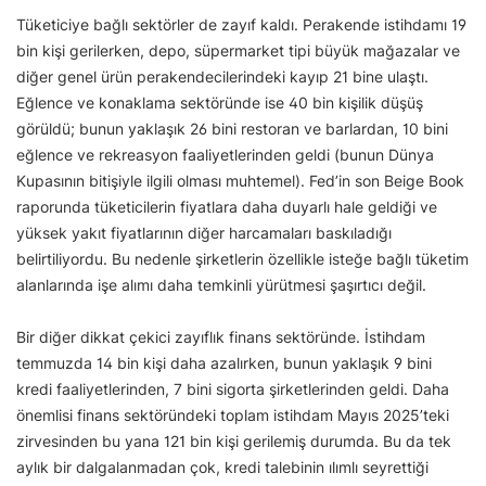
Tüketiciye bağlı sektörler de zayıf kaldı. Perakende istihdamı 19
bin kişi gerilerken, depo, süpermarket tipi büyük mağazalar ve
diğer genel ürün perakendecilerindeki kayıp 21 bine ulaştı.
Eğlence ve konaklama sektöründe ise 40 bin kişilik düşüş
görüldü; bunun yaklaşık 26 bini restoran ve barlardan, 10 bini
eğlence ve rekreasyon faaliyetlerinden geldi (bunun Dünya
Kupasının bitişiyle ilgili olması muhtemel). Fed’in son Beige Book
raporunda tüketicilerin fiyatlara daha duyarlı hale geldiği ve
yüksek yakıt fiyatlarının diğer harcamaları baskıladığı
belirtiliyordu. Bu nedenle şirketlerin özellikle isteğe bağlı tüketim
alanlarında işe alımı daha temkinli yürütmesi şaşırtıcı değil.
Bir diğer dikkat çekici zayıflık finans sektöründe. İstihdam
temmuzda 14 bin kişi daha azalırken, bunun yaklaşık 9 bini
kredi faaliyetlerinden, 7 bini sigorta şirketlerinden geldi. Daha
önemlisi finans sektöründeki toplam istihdam Mayıs 2025’teki
zirvesinden bu yana 121 bin kişi gerilemiş durumda. Bu da tek
aylık bir dalgalanmadan çok, kredi talebinin ılımlı seyrettiği