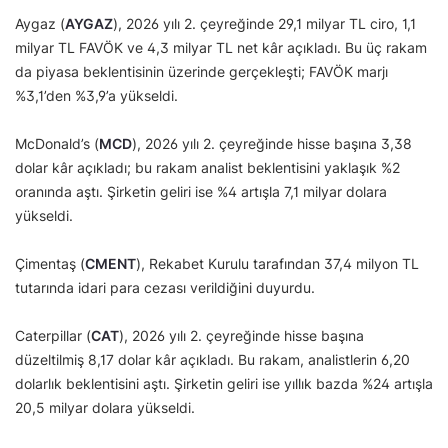
Aygaz (
AYGAZ
), 2026 yılı 2. çeyreğinde 29,1 milyar TL ciro, 1,1
milyar TL FAVÖK ve 4,3 milyar TL net kâr açıkladı. Bu üç rakam
da piyasa beklentisinin üzerinde gerçekleşti; FAVÖK marjı
%3,1’den %3,9’a yükseldi.
McDonald’s (
MCD
), 2026 yılı 2. çeyreğinde hisse başına 3,38
dolar kâr açıkladı; bu rakam analist beklentisini yaklaşık %2
oranında aştı. Şirketin geliri ise %4 artışla 7,1 milyar dolara
yükseldi.
Çimentaş (
CMENT
), Rekabet Kurulu tarafından 37,4 milyon TL
tutarında idari para cezası verildiğini duyurdu.
Caterpillar (
CAT
), 2026 yılı 2. çeyreğinde hisse başına
düzeltilmiş 8,17 dolar kâr açıkladı. Bu rakam, analistlerin 6,20
dolarlık beklentisini aştı. Şirketin geliri ise yıllık bazda %24 artışla
20,5 milyar dolara yükseldi.