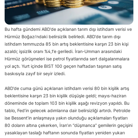
Bu hafta gündemi ABD’de açıklanan tarım dışı istihdam verisi ve
Hürmüz Boğazı’ndaki belirsizlik belirledi. ABD’de tarım dışı
istihdam temmuzda 85 bin artış beklentisine karşın 23 bin kişi
azaldı; işsizlik oranı %4,1’e geriledi. İran-Umman arasındaki
Hürmüz görüşmeleri ise petrol fiyatlarında sert dalgalanmalara
yol açtı. Yurt içinde BIST 100 geçen haftadan taşınan satış
baskısıyla zayıf bir seyir izledi.
ABD’de cuma günü açıklanan istihdam verisi 80 bin kişilik artış
beklentisine karşın 23 bin kişilik düşüşle geldi; mayıs-haziran
döneminde de toplam 103 bin kişilik aşağı revizyon yapıldı. Bu
tablo, Fed’in gelecek adımlarına dair belirsizliği artırdı. Petrolde
ise Bessent’in anlaşmaya yakın olunduğu açıklamaları fiyatları
80 doların altına çekerken, İran’ın “düşmanca” gemilerin geçişini
yasaklayan taslağı haftanın sonunda fiyatları yeniden yukarı