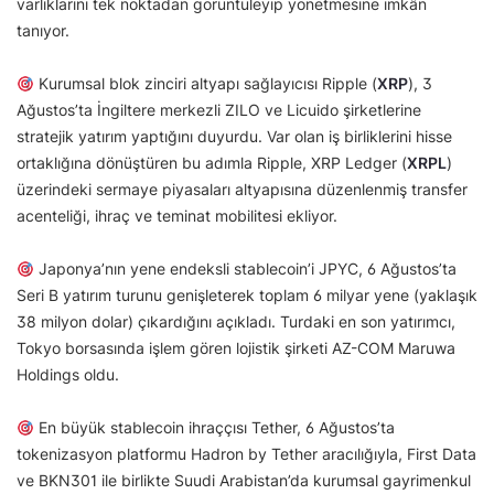
varlıklarını tek noktadan görüntüleyip yönetmesine imkân
tanıyor.
Kurumsal blok zinciri altyapı sağlayıcısı Ripple (
XRP
), 3
Ağustos’ta İngiltere merkezli ZILO ve Licuido şirketlerine
stratejik yatırım yaptığını duyurdu. Var olan iş birliklerini hisse
ortaklığına dönüştüren bu adımla Ripple, XRP Ledger (
XRPL
)
üzerindeki sermaye piyasaları altyapısına düzenlenmiş transfer
acenteliği, ihraç ve teminat mobilitesi ekliyor.
Japonya’nın yene endeksli stablecoin’i JPYC, 6 Ağustos’ta
Seri B yatırım turunu genişleterek toplam 6 milyar yene (yaklaşık
38 milyon dolar) çıkardığını açıkladı. Turdaki en son yatırımcı,
Tokyo borsasında işlem gören lojistik şirketi AZ-COM Maruwa
Holdings oldu.
En büyük stablecoin ihraççısı Tether, 6 Ağustos’ta
tokenizasyon platformu Hadron by Tether aracılığıyla, First Data
ve BKN301 ile birlikte Suudi Arabistan’da kurumsal gayrimenkul