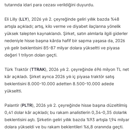
tutarında idari para cezası verildiğini duyurdu.
Eli Lilly (
LLY
), 2026 yılı 2. çeyreğinde geliri yıllık bazda %48
artışla açıkladı; artış, kilo verme ve diyabet ilaçlarına yönelik
yüksek talepten kaynaklandı. Şirket, satın alımlarla ilgili giderler
nedeniyle hisse başına kârda hafif bir sapma yaşasa da, 2026
yılı gelir beklentisini 85-87 milyar dolara yükseltti ve piyasa
değeri 1 trilyon doları geçti.
Türk Traktör (
TTRAK
), 2026 yılı 2. çeyreğinde 696 milyon TL net
kâr açıkladı. Şirket ayrıca 2026 yılı iç piyasa traktör satış
beklentisini 8.000-10.000 adetten 8.500-10.000 adede
yükseltti.
Palantir (
PLTR
), 2026 yılı 2. çeyreğinde hisse başına düzeltilmiş
0,41 dolar kâr açıkladı; bu rakam analistlerin 0,34-0,35 dolarlık
beklentisini aştı. Şirketin geliri yıllık bazda %93 artışla 1,94 milyar
dolara yükseldi ve bu rakam beklentileri %6,8 oranında geçti.