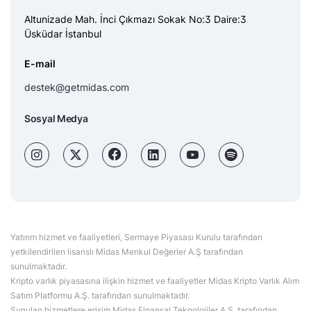
Altunizade Mah. İnci Çıkmazı Sokak No:3 Daire:3
Üsküdar İstanbul
E-mail
destek@getmidas.com
Sosyal Medya
Yatırım hizmet ve faaliyetleri, Sermaye Piyasası Kurulu tarafından
yetkilendirilen lisanslı Midas Menkul Değerler A.Ş tarafından
sunulmaktadır.
Kripto varlık piyasasına ilişkin hizmet ve faaliyetler Midas Kripto Varlık Alım
Satım Platformu A.Ş. tarafından sunulmaktadır.
Sunulan hizmetlere erişim Midas Finansal Teknolojiler A.Ş. tarafından