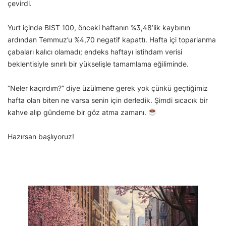
çevirdi.
Yurt içinde BIST 100, önceki haftanın %3,48’lik kaybının
ardından Temmuz’u %4,70 negatif kapattı. Hafta içi toparlanma
çabaları kalıcı olamadı; endeks haftayı istihdam verisi
beklentisiyle sınırlı bir yükselişle tamamlama eğiliminde.
“Neler kaçırdım?” diye üzülmene gerek yok çünkü geçtiğimiz
hafta olan biten ne varsa senin için derledik. Şimdi sıcacık bir
kahve alıp gündeme bir göz atma zamanı.
Hazırsan başlıyoruz!