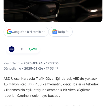
Google'da bizi tercih et
Takip Et
F
1,49%
Yayın Tarihi •
2025-03-24
• 17:53:36
Güncelleme
• 2025-03-24 •
17:53:47
ABD Ulusal Karayolu Trafik Güvenliği İdaresi, ABD’de yaklaşık
1,3 milyon Ford
(
F
) F-150 kamyonetini, geçici bir arka tekerlek
kilitlenmesinin eşlik ettiği beklenmedik bir vites küçültme
raporları üzerine incelemeye başladı.