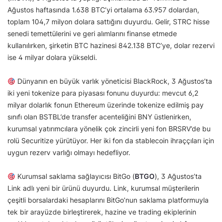
Ağustos haftasında 1.638 BTC’yi ortalama 63.957 dolardan,
toplam 104,7 milyon dolara sattığını duyurdu. Gelir, STRC hisse
senedi temettülerini ve geri alımlarını finanse etmede
kullanılırken, şirketin BTC hazinesi 842.138 BTC’ye, dolar rezervi
ise 4 milyar dolara yükseldi.
Dünyanın en büyük varlık yöneticisi BlackRock, 3 Ağustos’ta
iki yeni tokenize para piyasası fonunu duyurdu: mevcut 6,2
milyar dolarlık fonun Ethereum üzerinde tokenize edilmiş pay
sınıfı olan BSTBL’de transfer acenteliğini BNY üstlenirken,
kurumsal yatırımcılara yönelik çok zincirli yeni fon BRSRV’de bu
rolü Securitize yürütüyor. Her iki fon da stablecoin ihraççıları için
uygun rezerv varlığı olmayı hedefliyor.
Kurumsal saklama sağlayıcısı BitGo (
BTGO
), 3 Ağustos’ta
Link adlı yeni bir ürünü duyurdu. Link, kurumsal müşterilerin
çeşitli borsalardaki hesaplarını BitGo’nun saklama platformuyla
tek bir arayüzde birleştirerek, hazine ve trading ekiplerinin